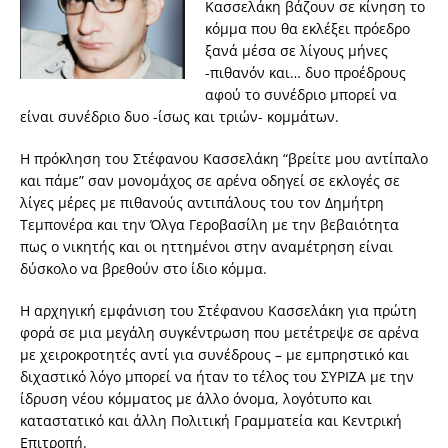
Κασσελάκη βάζουν σε κίνηση το
κόμμα που θα εκλέξει πρόεδρο
ξανά μέσα σε λίγους μήνες
-πιθανόν και… δυο προέδρους
αφού το συνέδριο μπορεί να
είναι συνέδριο δυο -ίσως και τριών- κομμάτων.
Η πρόκληση του Στέφανου Κασσελάκη “βρείτε μου αντίπαλο
και πάμε” σαν μονομάχος σε αρένα οδηγεί σε εκλογές σε
λίγες μέρες με πιθανούς αντιπάλους του τον Δημήτρη
Τεμπονέρα και την Όλγα Γεροβασίλη με την βεβαιότητα
πως ο νικητής και οι ηττημένοι στην αναμέτρηση είναι
δύσκολο να βρεθούν στο ίδιο κόμμα.
Η αρχηγική εμφάνιση του Στέφανου Κασσελάκη για πρώτη
φορά σε μια μεγάλη συγκέντρωση που μετέτρεψε σε αρένα
με χειροκροτητές αντί για συνέδρους – με εμπρηστικό και
διχαστικό λόγο μπορεί να ήταν το τέλος του ΣΥΡΙΖΑ με την
ίδρυση νέου κόμματος με άλλο όνομα, λογότυπο και
καταστατικό και άλλη Πολιτική Γραμματεία και Κεντρική
Επιτροπή.