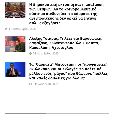
Η δημοκρατική εκτροπή και η απαξίωση
των θεσμών: Αν το κοινοβουλευτικό
σύστημα κινδυνεύει, τα κόμματα της
αντιπολίτευσης δεν αρκεί να ζητάνε
απλώς εξηγήσεις
17 Σεπτεμβρίου 2022
Αλέξης Τσίπρας: Τι λέει για Βαρουφάκη,
Λαφαζάνη, Κωνσταντοπούλου, Παππά,
Κασσελάκη, Αχτσιόγλου
24 Νοεμβρίου 2025
Τα “θαύματα” Μητσοτάκη, οι “προφητείες”
Σκυλακάκη και οι εκλογές: το πολιτικό
μέλλον ενός “μάγου” που θάφερνε “πολλές
και καλές δουλειές για όλους”
8 Ιανουαρίου 2022