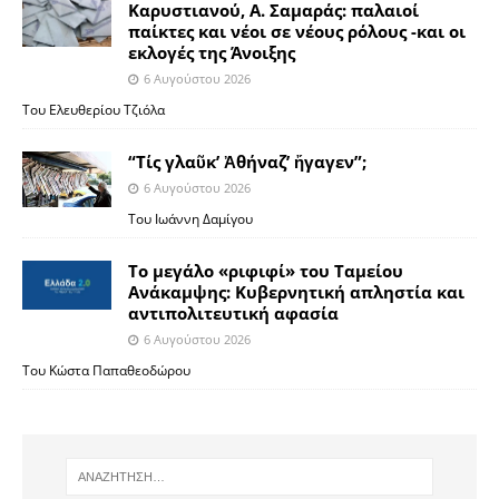
Καρυστιανού, Α. Σαμαράς: παλαιοί
παίκτες και νέοι σε νέους ρόλους -και οι
εκλογές της Άνοιξης
6 Αυγούστου 2026
Του Ελευθερίου Τζιόλα
“Τίς γλαῦκ’ Ἀθήναζ’ ἤγαγεν”;
6 Αυγούστου 2026
Του Ιωάννη Δαμίγου
Το μεγάλο «ριφιφί» του Ταμείου
Ανάκαμψης: Κυβερνητική απληστία και
αντιπολιτευτική αφασία
6 Αυγούστου 2026
Του Κώστα Παπαθεοδώρου