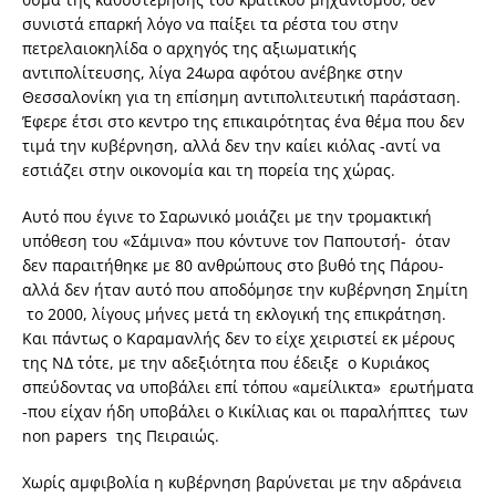
συνιστά επαρκή λόγο να παίξει τα ρέστα του στην
πετρελαιοκηλίδα ο αρχηγός της αξιωματικής
αντιπολίτευσης, λίγα 24ωρα αφότου ανέβηκε στην
Θεσσαλονίκη για τη επίσημη αντιπολιτευτική παράσταση.
Έφερε έτσι στο κεντρο της επικαιρότητας ένα θέμα που δεν
τιμά την κυβέρνηση, αλλά δεν την καίει κιόλας -αντί να
εστιάζει στην οικονομία και τη πορεία της χώρας.
Αυτό που έγινε το Σαρωνικό μοιάζει με την τρομακτική
υπόθεση του «Σάμινα» που κόντυνε τον Παπουτσή- όταν
δεν παραιτήθηκε με 80 ανθρώπους στο βυθό της Πάρου-
αλλά δεν ήταν αυτό που αποδόμησε την κυβέρνηση Σημίτη
το 2000, λίγους μήνες μετά τη εκλογική της επικράτηση.
Και πάντως ο Καραμανλής δεν το είχε χειριστεί εκ μέρους
της ΝΔ τότε, με την αδεξιότητα που έδειξε ο Κυριάκος
σπεύδοντας να υποβάλει επί τόπου «αμείλικτα» ερωτήματα
-που είχαν ήδη υποβάλει ο Κικίλιας και οι παραλήπτες των
non papers της Πειραιώς.
Χωρίς αμφιβολία η κυβέρνηση βαρύνεται με την αδράνεια