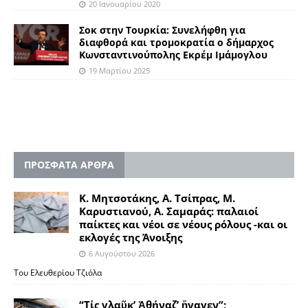
20 Ιανουαρίου 2020
Σοκ στην Τουρκία: Συνελήφθη για
διαφθορά και τρομοκρατία ο δήμαρχος
Κωνσταντινούπολης Εκρέμ Ιμάμογλου
19 Μαρτίου 2025
ΠΡΟΣΦΑΤΑ ΑΡΘΡΑ
Κ. Μητσοτάκης, Α. Τσίπρας, Μ.
Καρυστιανού, Α. Σαμαράς: παλαιοί
παίκτες και νέοι σε νέους ρόλους -και οι
εκλογές της Άνοιξης
6 Αυγούστου 2026
Του Ελευθερίου Τζιόλα
“Τίς γλαῦκ’ Ἀθήναζ’ ἤγαγεν”;