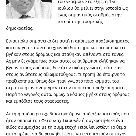
του γκρεμού. Στο εξής, η 15η
Ιουλίου θα μείνει στην ιστορία ως
ένας σημαντικός σταθμός στην
ιστορία της τουρκικής
δημοκρατίας.
Είναι πολύ σημαντικό ότι αυτή η απόπειρα πραξικοπήματος
κατεπνίγη σε σύντομο χρονικό διάστημα και ότι οι πολίτες
βγήκαν στους δρόμους και στάθηκαν απέναντι στα τανκς.
Ας μην ξεχνάμε πως όταν αυτοί οι άνθρωποι κλήθηκαν να
βγουν στους δρόμους, δεν ήταν ακόμη γνωστό, ούτε καν
στους ανώτατους αξιωματούχους, τι τροπή θα έπαιρνε το
πραξικόπημα. Όπως δεν ήταν γνωστό ποιο κομμάτι του
στρατού ήταν αναμιγμένο στην απόπειρα πραξικοπήματος.
Παρά το γεγονός αυτό, όμως, ο κόσμος βγήκε στους δρόμους
και εμπόδισε τους στασιαστές.
Αυτή η απόπειρα σχεδιάστηκε άραγε από αξιωματικούς που
ήταν οπαδοί του Φετουλάχ Γκιουλέν ή συγκροτήθηκε ένα
είδος συμμαχίας με τη συμμετοχή Γκιουλενιστών; Το θέμα
αυτό πρέπει να διερευνηθεί ώστε να εντοπιστούν οι τυχόν