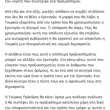
του «ηγέτη που συνέτριψε ένα πραξικόπημα».
Από εδώ και στο εξής, μοιάζει απίθανο να συμβεί οτιδήποτε
που δεν θα το θέλει ο Ερντογάν. Η μορφή που θα λάβει η
Τουρκία εξαρτάται από τον τρόπο που θα χρησιμοποιήσει ο
Ερντογάν τη δύναμή του. Τι απόφαση θα πάρει; Πώς θα
χρησιμοποιήσει αυτή την απόλυτη εξουσία; Θα επιβάλει
μια αυταρχική κυβέρνηση ή θα εργαστεί για να αποκτήσει η
Τουρκία μια πλουραλιστική και ισχυρή δημοκρατία;
Η αλήθεια είναι πως αυτή η απόπειρα πραξικοπήματος
μπορεί να αλλάξει τον Ερντογάν. Στο κάτω-κάτω, αυτοί που
νίκησαν τους πραξικοπηματίες ήταν οι άνθρωποι που
ξεχύθηκαν στους δρόμους. Κι αν ένα από τα κίνητρά τους
εκείνη την ώρα ήταν η αγάπη τους για τον Ερντογάν, ένα
άλλο κίνητρο ήταν η πίστη τους και η αφοσίωσή τους στη
δημοκρατία.
Ο Τούρκος Πρόεδρος θα κάνει άραγε μια ανάλογη ανάλυση
ή θα πιστέψει ότι το πραξικόπημα κατεπνίγη χάρη στη δική
του αποφασιστικότητα και την αγάπη που τρέφει γι’ αυτόν ο