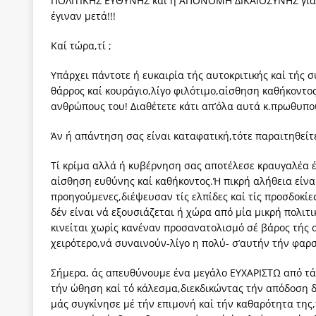
ΠΟΛΙΤΙΚΗΣ ΕΥΘΥΝΗΣ καί ή ΑΠΟΝΟΜΗ ΔΙΚΑΙΟΣΥΝΗΣ γιά όσ
έγιναν μετά!!!
Καί τώρα,τί ;
Υπάρχει πάντοτε ή ευκαιρία τής αυτοκριτικής καί τής
θάρρος καί κουράγιο,λίγο φιλότιμο,αίσθηση καθήκοντο
ανθρώπους του! Διαθέτετε κάτι απ’όλα αυτά κ.πρωθυπο
Άν ή απάντηση σας είναι καταφατική,τότε παραιτηθείτε
Τί κρίμα αλλά ή κυβέρνηση σας αποτέλεσε κραυγαλέα
αίσθηση ευθύνης καί καθήκοντος.Ή πικρή αλήθεια είνα
προηγούμενες,διέψευσαν τίς ελπίδες καί τίς προσδοκί
δέν είναι νά εξουσιάζεται ή χώρα από μία μικρή πολιτ
κινείται χωρίς κανέναν προσανατολισμό σέ βάρος τής 
χειρότερο,νά συναινούν-λίγο η πολύ- σ’αυτήν τήν φα
Σήμερα, άς απευθύνουμε ένα μεγάλο ΕΥΧΑΡΙΣΤΩ από τ
τήν ώθηση καί τό κάλεσμα,διεκδικώντας τήν απόδοση δ
μάς συγκίνησε μέ τήν επιμονή καί τήν καθαρότητα της,