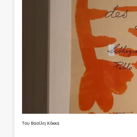
[ 22 Μαΐου 2020 ]
Μακάριος Λαζαρίδης: Έργο!
Π
[ 6 Αυγούστου 2026 ]
Το μεγάλο «ριφιφί» του Ταμ
ΑΠΟΨΕΙΣ
[ 6 Αυγούστου 2026 ]
22 πρώην στελέχη της «Ελπ
ελάχιστα πρόσωπα, με λογικές “αυλών”, μηχανισ
[ 6 Αυγούστου 2026 ]
Δόμνα Μιχαηλίδου: Αξιοπρ
[ 6 Αυγούστου 2026 ]
Η δημοκρατία της διαχείρισ
[ 5 Αυγούστου 2026 ]
Κυριάκος Μητσοτάκης: Αναλ
[ 4 Αυγούστου 2026 ]
Θα ανήκεις όπου ανήκει το 
[ 4 Αυγούστου 2026 ]
Η γενεαλογία του φασισμού
ΠΑΡΕΜΒΑΣΕΙΣ
[ 4 Αυγούστου 2026 ]
Εφημερίδα «Εστία»: Όταν η 
Toυ Βασίλη Κόκκα
[ 4 Αυγούστου 2026 ]
Η συμφωνία πυρηνικής συν