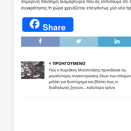
σημερινή πάνδημη διαμαρτυρία πού,άς ελπίσουμε ότι θ
συγκρότησης.Ή χώρα χρειάζεται επειγόντως μία νέα προ
Share
ΠΡΟΗΓΟΥΜΕΝΟ
Πώς ο Κυριάκος Μητσοτάκης προκάλεσε τις
μεγαλύτερες συγκεντρώσεις όλων των εποχών
μιλάει για δυστύχημα και βλέπει πως οι
διαδηλωτές ζητούν… καλύτερα τρένα