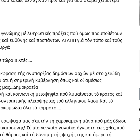
α κακώς δέν έγιναν πρίν καί γιά όσα ακόμα χειρότερα
 συγγνώμης μέ λυτρωτικές πράξεις πού όμως προυποθέτουν
ς καί ευθύνης καί προπάντων ΑΓΑΠΗ γιά τόν τόπο καί τούς
υργέ;
 τώρα!!! Χτές….
 έκφραση τής ανυπαρξίας δημόσιων αρχών μέ στοιχειώδη
ι ότι ή σημερινή κυβέρνηση όπως καί οί αμέσως
ες μας…Δημοκρατία
ική καί κοινωνική μειοψηφία πού λυμαίνεται τό κράτος καί
συντριπτικής πλειοψηφίας τού ελληνικού λαού.Καί τό
ρσοκωμωδία όλα τά κόμματα….
ά εσώψυχα μας σ’αυτήν τή χαροκαμένη μάνα πού μάς έδωσε
ικαιοσύνης! Σέ μία γενναία γυναίκα,άγνωστη έως χθές,πού
τό θάρρος καί τή δύναμη τής ψυχής της καί έφερε τή