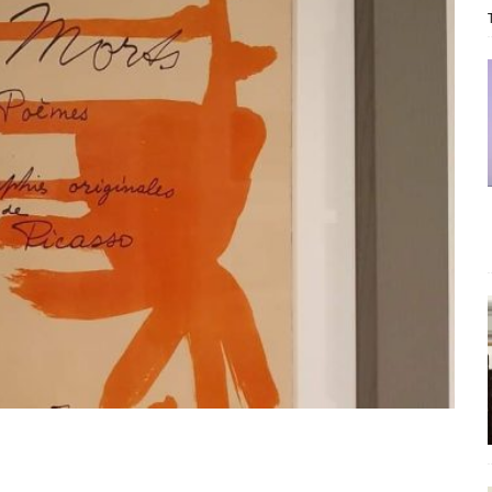
ΡΟΣΩΠΟΓΡΑΦΙΕΣ
είου Ανάκαμψης: Κυβερνητική απληστία και αντιπολιτευτική αφασία
ίδας» καταγγέλουν “ένα συγκεντρωτικό μοντέλο αποφάσεων από
μών και παρασκηνιακών ανταγωνισμών”
ΣΚΕΨΕΙΣ
έπεια
ΠΡΟΒΟΛΕΣ
ης τελειώνει
ΠΑΡΕΜΒΑΣΕΙΣ
γησίες
ΠΡΟΒΟΛΕΣ
νερό
ΑΝΑΓΝΩΣΕΙΣ
: από τον Αντιδιαφωτισμό στον ψηφιακό Κοινωνικό Δαρβινισμό
δημοσιογραφία βάζει τα χέρια της και βγάζει τα μάτια της
ΑΠΟΨΕΙΣ
εργασίας ΗΠΑ-Σαουδικής Αραβίας
ΑΠΟΨΕΙΣ