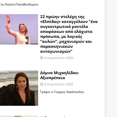
Του Κώστα Παπαθεοδώρου
22 πρώην στελέχη της
«Ελπίδας» καταγγέλουν “ένα
συγκεντρωτικό μοντέλο
αποφάσεων από ελάχιστα
πρόσωπα, με λογικές
“αυλών”, μηχανισμών και
παρασκηνιακών
ανταγωνισμών”
6 Αυγούστου 2026
Δόμνα Μιχαηλίδου:
Αξιοπρέπεια
6 Αυγούστου 2026
Γράφει ο Γιώργος Λακόπουλος