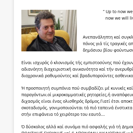
[ 4 Αυγούστου 2026 ]
Τα γεγονότα της Τηλλυρίας 
” Up to now we had 
[ 4 Αυγούστου 2026 ]
Tηλεοπτικοί “Mega-Fiers”…
now we will live 
Pierre 
[ 4 Αυγούστου 2026 ]
Κώστας Τσουκαλάς: Αντιπολ
[ 4 Αυγούστου 2026 ]
Ο Ιωάννης Μεταξάς και η 4
Ανεπανάληπτη καί συγκλ
πόνος γιά τίς τραγικές 
δικτάτορας
ΕΠΙΛΟΓΕΣ
δημόσιου βίου φούντωσα
[ 3 Αυγούστου 2026 ]
Η ελευθεροτυπία δεν απειλε
Είναι ισχυρός ό κλονισμός τής εμπιστοσύνης πού έχουν
[ 3 Αυγούστου 2026 ]
ΠΑΣΟΚ ή ΕΛ.ΑΣ.; Γιατί η μά
αδιανόητη διαχειριστική ανικανότητα καί τήν ανερυθ
διαχρονικά ραθυμούντες καί βραδυπορούντες ασθενικο
των δύο κομμάτων και όχι Ανδρουλάκη -Τσίπρα.
Ή προσποιητή συμπόνια πού συμβαδίζει μέ κυνικές κα
παραγόντων,οί μικροκομματικές ρητορείες,ή αναπόφευ
διχασμός είναι ένας ολισθηρός δρόμος.Γιατί έτσι αποκ
σκοταδισμός, γονιμοποιούνται τά πιό ταπεινά ένστικτ
στήν επιφάνεια τό χειρότερο του εαυτό….
Ό δύσκολος αλλά καί συνάμα πιό ασφαλής γιά τή Δημοκ