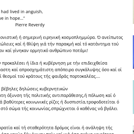
και το Σχέδιο Άτσεσον
ΑΠΟΨΕΙΣ
lived in anguish,
ΑΠΟΨΕΙΣ
in hope…”
Reverdy
ίτευση
ΠΡΟΒΟΛΕΣ
η Αυγούστου: Πώς ένας αποτυχημένος κοινοβουλευτικός έγινε
ονιστική ή σημερινή ειρηνική κοσμοπλημμύρα. Ό ανείπωτος
απώλειες καί ή θλίψη γιά τήν παρακμή καί τό κατάντημα τού
ν καί γίνηκαν ορμητικό ανθρώπινο ποτάμι!
ίται και δεν εκβιάζεται
ΠΑΡΕΜΒΑΣΕΙΣ
 προκαλέσει ή ίδια ή κυβέρνηση με τήν επιδειχθείσα
χη της δεύτερης θέσης είναι (πολύ) ανοιχτή ακόμη. Προς αναμέτρηση
ρίαστη καί απροσχημάτιστη απόπειρα συγκάλυψης όσο καί οί
ί θεσμοί τού κράτους τής φαιδράς πορτοκαλέας….
ΑΠΟΨΕΙΣ
ί βέβηλες δηλώσεις κυβερνητικών
κτη όξυνση τής πολιτικής αντιπαράθεσης,ή πόλωση καί ό
τά βαθύτερες κοινωνικές ρίζες ή δυσπιστία,τροφοδοτείται ό
α στό σώμα τής κοινωνίας,σπρώχνεται ό καθένας νά βγάλει
ρατία καί τή σταθερότητα δρόμος είναι ή ανάληψη τής