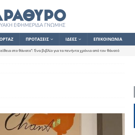
ΟΡΤΑΖ
ΠΡΟΤΑΣΕΙΣ
ΙΔΕΕΣ
ΕΠΙΚΟΙΝΩΝΙΑ
ίθεια στο θάνατο”: Ένα βιβλίο για τα πενήντα χρόνια από τον θάνατό
α το ποιος κοροϊδεύει ποιον Αλέξη
ΑΝΑΓΝΩΣΕΙΣ
 ισχυρίστηκα ότι δεν υπάρχει παρακολούθηση και κέντρο το οποίο
τεί θερμά όσους σπεύδουν να το ενισχύσουν – Συνεχίζουμε
FLASH
ίας θα κινηθεί στην αντίθετη κατεύθυνση
ΑΝΑΓΝΩΣΕΙΣ
ΠΡΟΣΩΠΟΓΡΑΦΙΕΣ
ίλημμα των εκλογών
ΑΝΑΓΝΩΣΕΙΣ