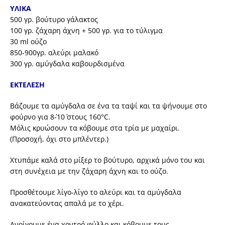
ΥΛΙΚΑ
500 γρ. βούτυρο γάλακτος
100 γρ. ζάχαρη άχνη + 500 γρ. για το τύλιγμα
30 ml ούζο
850-900γρ. αλεύρι μαλακό
300 γρ. αμύγδαλα καβουρδισμένα
ΕΚΤΕΛΕΣΗ
Βάζουμε τα αμύγδαλα σε ένα τα ταψί και τα ψήνουμε στο
φούρνο για 8΄-10΄ στους 160°C.
Μόλις κρυώσουν τα κόβουμε στα τρία με μαχαίρι.
(Προσοχή, όχι στο μπλέντερ.)
Χτυπάμε καλά στο μίξερ το βούτυρο, αρχικά μόνο του και
στη συνέχεια με την ζάχαρη άχνη και το ούζο.
Προσθέτουμε λίγο-λίγο το αλεύρι και τα αμύγδαλα
ανακατεύοντας απαλά με το χέρι.
Ανοίγουμε ένα χοντρό φύλλο και κόβουμε τους