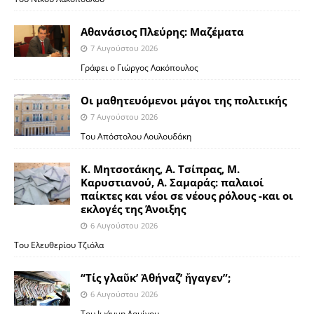
Αθανάσιος Πλεύρης: Μαζέματα
7 Αυγούστου 2026
Γράφει ο Γιώργος Λακόπουλος
Οι μαθητευόμενοι μάγοι της πολιτικής
7 Αυγούστου 2026
Του Απόστολου Λουλουδάκη
Κ. Μητσοτάκης, Α. Τσίπρας, Μ.
Καρυστιανού, Α. Σαμαράς: παλαιοί
παίκτες και νέοι σε νέους ρόλους -και οι
εκλογές της Άνοιξης
6 Αυγούστου 2026
Του Ελευθερίου Τζιόλα
“Τίς γλαῦκ’ Ἀθήναζ’ ἤγαγεν”;
6 Αυγούστου 2026
Του Ιωάννη Δαμίγου