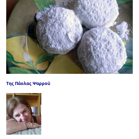
Της Πάολας Ψαρρού