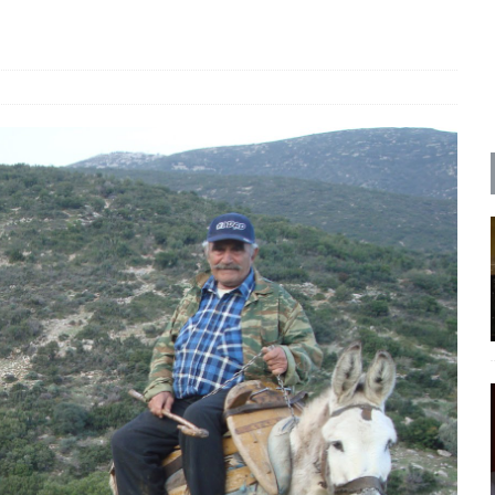
ΡΟΣΩΠΟΓΡΑΦΙΕΣ
ρες
ΠΑΡΕΜΒΑΣΕΙΣ
 και η Ελλάδα και η Νέα Δημοκρατία που δεν υπάρχουν πια
ατα
ΠΡΟΒΟΛΕΣ
 πολιτικής
ΑΠΟΨΕΙΣ
Μ. Καρυστιανού, Α. Σαμαράς: παλαιοί παίκτες και νέοι σε νέους ρόλους
ΑΠΟΨΕΙΣ
είου Ανάκαμψης: Κυβερνητική απληστία και αντιπολιτευτική αφασία
ίδας» καταγγέλουν “ένα συγκεντρωτικό μοντέλο αποφάσεων από
μών και παρασκηνιακών ανταγωνισμών”
ΣΚΕΨΕΙΣ