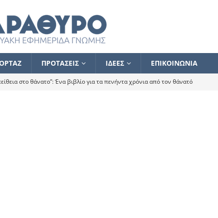
ΟΡΤΑΖ
ΠΡΟΤΑΣΕΙΣ
ΙΔΕΕΣ
ΕΠΙΚΟΙΝΩΝΙΑ
ίθεια στο θάνατο”: Ένα βιβλίο για τα πενήντα χρόνια από τον θάνατό
α το ποιος κοροϊδεύει ποιον Αλέξη
ΑΝΑΓΝΩΣΕΙΣ
 ισχυρίστηκα ότι δεν υπάρχει παρακολούθηση και κέντρο το οποίο
τεί θερμά όσους σπεύδουν να το ενισχύσουν – Συνεχίζουμε
FLASH
ίας θα κινηθεί στην αντίθετη κατεύθυνση
ΑΝΑΓΝΩΣΕΙΣ
ΠΡΟΣΩΠΟΓΡΑΦΙΕΣ
ίλημμα των εκλογών
ΑΝΑΓΝΩΣΕΙΣ