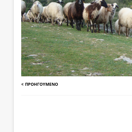
[ 6 Αυγούστου 2026 ]
Δόμνα Μιχαηλίδου: Αξιοπρ
[ 6 Αυγούστου 2026 ]
Η δημοκρατία της διαχείρισ
[ 6 Αυγούστου 2026 ]
Σπρώχνουμε τη ζωή μας…
[ 5 Αυγούστου 2026 ]
Κυριάκος Μητσοτάκης: Αναλ
[ 4 Αυγούστου 2026 ]
Θα ανήκεις όπου ανήκει το 
[ 4 Αυγούστου 2026 ]
Η γενεαλογία του φασισμού
ΠΑΡΕΜΒΑΣΕΙΣ
[ 4 Αυγούστου 2026 ]
Εφημερίδα «Εστία»: Όταν η 
ΠΡΟΗΓΟΥΜΕΝΟ