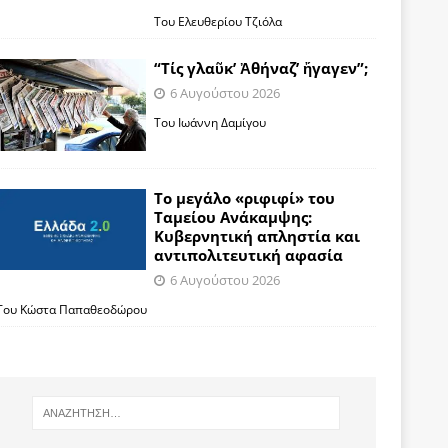
Του Ελευθερίου Τζιόλα
“Τίς γλαῦκ’ Ἀθήναζ’ ἤγαγεν”;
6 Αυγούστου 2026
Του Ιωάννη Δαμίγου
Το μεγάλο «ριφιφί» του
Ταμείου Ανάκαμψης:
Κυβερνητική απληστία και
αντιπολιτευτική αφασία
6 Αυγούστου 2026
Του Κώστα Παπαθεοδώρου