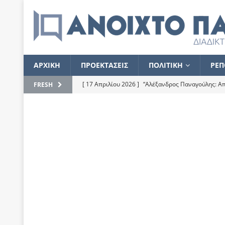
ΑΡΧΙΚΗ
ΠΡΟΕΚΤΑΣΕΙΣ
ΠΟΛΙΤΙΚΗ
ΡΕΠ
[ 17 Απριλίου 2026 ]
“Αλέξανδρος Παναγούλης: Απε
FRESH
του
ΕΠΙΛΟΓΕΣ
[ 17 Φεβρουαρίου 2026 ]
Απορίες και η απορία γι
[ 7 Νοεμβρίου 2022 ]
Kυρ. Μητσοτάκης: “Ουδέποτε
χειρίζεται το λογισμικό Predator”
ΡΕΠΟΡΤΑΖ
[ 21 Ιουλίου 2021 ]
Το Ανοιχτό Παράθυρο ευχαρισ
[ 15 Σεπτεμβρίου 2020 ]
Το εκκρεμές της οικονομ
[ 14 Ιουλίου 2020 ]
Κ. Καραμανλής: Κασσάνδρα
[ 4 Ιουλίου 2020 ]
Το σκληρό φθινόπωρο και το δ