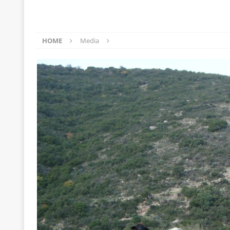
[ 22 Μαΐου 2020 ]
Μακάριος Λαζαρίδης: Έργο!
Π
[ 7 Αυγούστου 2026 ]
Μετά την επίσκεψη Γκουτέ
HOME
Media
[ 7 Αυγούστου 2026 ]
Ο Τιμωρός Αντώνης Σαμαράς
ΠΡΟΕΚΤΑΣΕΙΣ
[ 7 Αυγούστου 2026 ]
Αθανάσιος Πλεύρης: Μαζέμ
[ 7 Αυγούστου 2026 ]
Οι μαθητευόμενοι μάγοι της
[ 6 Αυγούστου 2026 ]
Κ. Μητσοτάκης, Α. Τσίπρας, 
-και οι εκλογές της Άνοιξης
ΑΠΟΨΕΙΣ
[ 6 Αυγούστου 2026 ]
“Τίς γλαῦκ’ Ἀθήναζ’ ἤγαγεν”;
[ 6 Αυγούστου 2026 ]
Το μεγάλο «ριφιφί» του Ταμ
ΑΠΟΨΕΙΣ
[ 6 Αυγούστου 2026 ]
22 πρώην στελέχη της «Ελπ
ελάχιστα πρόσωπα, με λογικές “αυλών”, μηχανισ