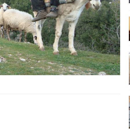
έπεια
ΠΡΟΒΟΛΕΣ
ης τελειώνει
ΠΑΡΕΜΒΑΣΕΙΣ
ΣΚΕΨΕΙΣ
γησίες
ΠΡΟΒΟΛΕΣ
νερό
ΑΝΑΓΝΩΣΕΙΣ
: από τον Αντιδιαφωτισμό στον ψηφιακό Κοινωνικό Δαρβινισμό
δημοσιογραφία βάζει τα χέρια της και βγάζει τα μάτια της
ΑΠΟΨΕΙΣ