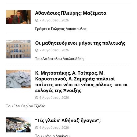
Αθανάσιος Πλεύρης: Μαζέματα
7 Αυγούστου 2026
Γράφει ο Γιώργος Λακόπουλος
Οι μαθητευόμενοι μάγοι της πολιτικής
7 Αυγούστου 2026
Του Απόστολου Λουλουδάκη
Κ. Μητσοτάκης, Α. Τσίπρας, Μ.
Καρυστιανού, Α. Σαμαράς: παλαιοί
παίκτες και νέοι σε νέους ρόλους -και οι
εκλογές της Άνοιξης
6 Αυγούστου 2026
Του Ελευθερίου Τζιόλα
“Τίς γλαῦκ’ Ἀθήναζ’ ἤγαγεν”;
6 Αυγούστου 2026
Του Ιωάννη Δαμίγου