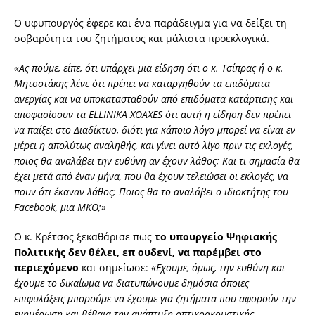
Ο υφυπουργός έφερε και ένα παράδειγμα για να δείξει τη
σοβαρότητα του ζητήματος και μάλιστα προεκλογικά.
«Ας πούμε, είπε, ότι υπάρχει μια είδηση ότι ο κ. Τσίπρας ή ο κ.
Μητσοτάκης λένε ότι πρέπει να καταργηθούν τα επιδόματα
ανεργίας και να υποκατασταθούν από επιδόματα κατάρτισης και
αποφασίσουν τα ELLINIKA XOAXES ότι αυτή η είδηση δεν πρέπει
να παίξει στο Διαδίκτυο, διότι για κάποιο λόγο μπορεί να είναι εν
μέρει η απολύτως αναληθής, και γίνει αυτό λίγο πριν τις εκλογές,
ποιος θα αναλάβει την ευθύνη αν έχουν λάθος; Και τι σημασία θα
έχει μετά από έναν μήνα, που θα έχουν τελειώσει οι εκλογές, να
πουν ότι έκαναν λάθος; Ποιος θα το αναλάβει ο ιδιοκτήτης του
Facebook, μια ΜΚΟ;»
Ο κ. Κρέτσος ξεκαθάρισε πως
το υπουργείο Ψηφιακής
Πολιτικής δεν θέλει, επ ουδενί, να παρέμβει στο
περιεχόμενο
και σημείωσε:
«Εχουμε, όμως, την ευθύνη και
έχουμε το δικαίωμα να διατυπώνουμε δημόσια όποιες
επιφυλάξεις μπορούμε να έχουμε για ζητήματα που αφορούν την
ενημέρωση και βέβαια την ανάπτυξη οπτικοακουστικής