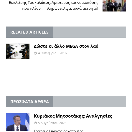
Ευκλείδης Τσακαλώτος: Αριστερός και νοικοκύρης
που πλέον ….πληρώνει λίγα, αλλά μετρητά!
RELATED ARTICLES
Δώστε κι άλλο MEGA στον λαό!
4 Οκτωβρίου 2016
ΠΡΟΣΦΑΤΑ ΑΡΘΡΑ
Κυριάκος Μητσοτάκης: Αναλγησίες
5 Αυγούστου 2026
Γράφει ο Γιώργος Λακόπουλος