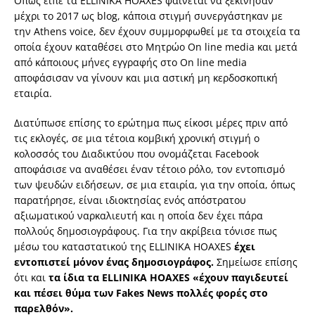
Οπως είπε τα ELLINIKA HOAXES φαίνεται να ξεκίνησαν
μέχρι το 2017 ως blog, κάποια στιγμή συνεργάστηκαν με
την Athens voice, δεν έχουν συμμορφωθεί με τα στοιχεία τα
οποία έχουν καταθέσει στο Μητρώο On line media και μετά
από κάποιους μήνες εγγραφής στο On line media
αποφάσισαν να γίνουν και μια αστική μη κερδοσκοπική
εταιρία.
Διατύπωσε επίσης το ερώτημα πως είκοσι μέρες πριν από
τις εκλογές, σε μια τέτοια κομβική χρονική στιγμή ο
κολοσσός του Διαδικτύου που ονομάζεται Facebook
αποφάσισε να αναθέσει έναν τέτοιο ρόλο, τον εντοπισμό
των ψευδών ειδήσεων, σε μια εταιρία, για την οποία, όπως
παρατήρησε, είναι ιδιοκτησίας ενός απόστρατου
αξιωματικού ναρκαλιευτή και η οποία δεν έχει πάρα
πολλούς δημοσιογράφους. Για την ακρίβεια τόνισε πως
μέσω του καταστατικού της ELLINIKA HOAXES
έχει
εντοπιστεί μόνον ένας δημοσιογράφος.
Σημείωσε επίσης
ότι και
τα ίδια τα ELLINIKA HOAXES «έχουν παγιδευτεί
και πέσει θύμα των Fakes News πολλές φορές στο
παρελθόν».