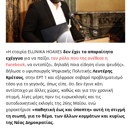
«Η εταιρία ELLINIKA HOAXES
δεν έχει τα απαραίτητα
εχέγγυα
για να παίξει
τον ρόλο που της ανέθεσε η
Facebook
, να εντοπίζει, δηλαδή ποια είδηση είναι ψευδής»,
δήλωσε ο υφυπουργός Ψηφιακής Πολιτικής
Λευτέρης
Κρέτσος
, στην ΕΡΤ 1 και εξέφρασε σοβαρό προβληματισμό
τόσο για το γεγονός, όπως είπε, ότι δεν έγινε κάτι
αντίστοιχο με άλλες χώρες, καθώς και για την χρονική
στιγμή, λίγες μέρες πριν τις ευρωεκλογές και τις
αυτοδιοικητικές εκλογές της 26ης Μαίου, ενώ
χαρακτήρισε
«παθητική έως και ύποπτη» αυτή τη στιγμή
τη σιωπή, για το θέμα, των άλλων κομμάτων και κυρίως
της Νέας Δημοκρατίας.