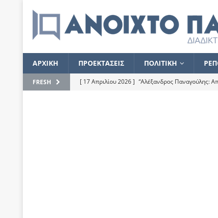
ΑΡΧΙΚΗ
ΠΡΟΕΚΤΑΣΕΙΣ
ΠΟΛΙΤΙΚΗ
ΡΕΠ
[ 17 Απριλίου 2026 ]
“Αλέξανδρος Παναγούλης: Απε
FRESH
του
ΕΠΙΛΟΓΕΣ
[ 17 Φεβρουαρίου 2026 ]
Απορίες και η απορία γι
[ 7 Νοεμβρίου 2022 ]
Kυρ. Μητσοτάκης: “Ουδέποτε
χειρίζεται το λογισμικό Predator”
ΡΕΠΟΡΤΑΖ
[ 21 Ιουλίου 2021 ]
Το Ανοιχτό Παράθυρο ευχαρισ
[ 15 Σεπτεμβρίου 2020 ]
Το εκκρεμές της οικονομ
[ 14 Ιουλίου 2020 ]
Κ. Καραμανλής: Κασσάνδρα
[ 4 Ιουλίου 2020 ]
Το σκληρό φθινόπωρο και το δ