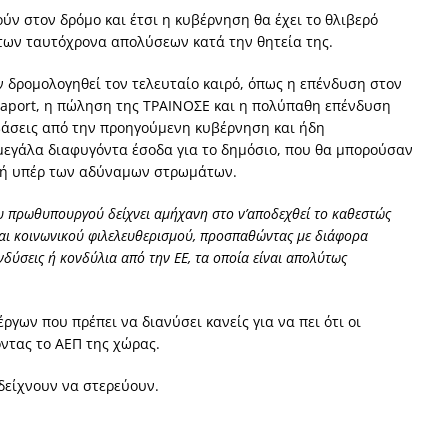
ύν στον δρόμο και έτσι η κυβέρνηση θα έχει το θλιβερό
των ταυτόχρονα απολύσεων κατά την θητεία της.
ν δρομολογηθεί τον τελευταίο καιρό, όπως η επένδυση στον
Fraport, η πώληση της ΤΡΑΙΝΟΣΕ και η πολύπαθη επένδυση
μβάσεις από την προηγούμενη κυβέρνηση και ήδη
μεγάλα διαφυγόντα έσοδα για το δημόσιο, που θα μπορούσαν
ική υπέρ των αδύναμων στρωμάτων.
του πρωθυπουργού δείχνει αμήχανη στο ν’αποδεχθεί το καθεστώς
 και κοινωνικού φιλελευθερισμού, προσπαθώντας με διάφορα
νδύσεις ή κονδύλια από την ΕΕ, τα οποία είναι απολύτως
γων που πρέπει να διανύσει κανείς για να πει ότι οι
οντας το ΑΕΠ της χώρας.
 δείχνουν να στερεύουν.