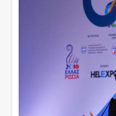
[ 4 Αυγούστου 2026 ]
Η γενεαλογία του φασισμού
ΠΑΡΕΜΒΑΣΕΙΣ
[ 4 Αυγούστου 2026 ]
Εφημερίδα «Εστία»: Όταν η 
[ 4 Αυγούστου 2026 ]
Η συμφωνία πυρηνικής συν
[ 4 Αυγούστου 2026 ]
Τα γεγονότα της Τηλλυρίας 
[ 4 Αυγούστου 2026 ]
Tηλεοπτικοί “Mega-Fiers”…
[ 4 Αυγούστου 2026 ]
Κώστας Τσουκαλάς: Αντιπολ