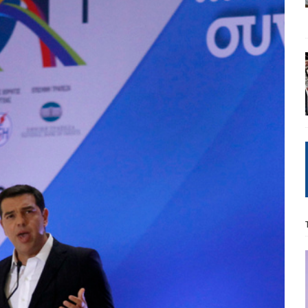
: από τον Αντιδιαφωτισμό στον ψηφιακό Κοινωνικό Δαρβινισμό
δημοσιογραφία βάζει τα χέρια της και βγάζει τα μάτια της
ΑΠΟΨΕΙΣ
εργασίας ΗΠΑ-Σαουδικής Αραβίας
ΑΠΟΨΕΙΣ
και το Σχέδιο Άτσεσον
ΑΠΟΨΕΙΣ
ΑΠΟΨΕΙΣ
ίτευση
ΠΡΟΒΟΛΕΣ