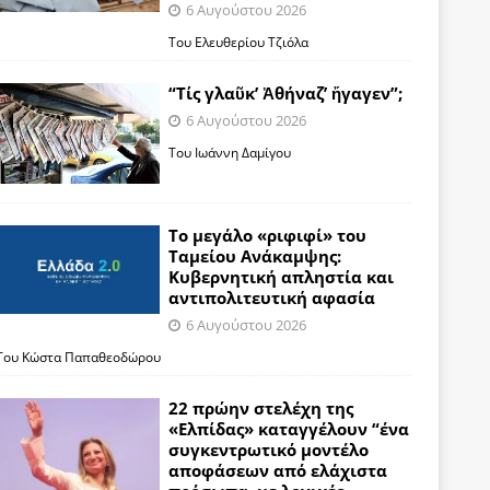
6 Αυγούστου 2026
Του Ελευθερίου Τζιόλα
“Τίς γλαῦκ’ Ἀθήναζ’ ἤγαγεν”;
6 Αυγούστου 2026
Του Ιωάννη Δαμίγου
Το μεγάλο «ριφιφί» του
Ταμείου Ανάκαμψης:
Κυβερνητική απληστία και
αντιπολιτευτική αφασία
6 Αυγούστου 2026
Του Κώστα Παπαθεοδώρου
22 πρώην στελέχη της
«Ελπίδας» καταγγέλουν “ένα
συγκεντρωτικό μοντέλο
αποφάσεων από ελάχιστα