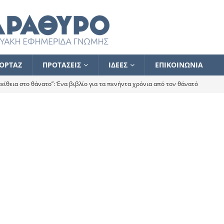
ΟΡΤΑΖ
ΠΡΟΤΑΣΕΙΣ
ΙΔΕΕΣ
ΕΠΙΚΟΙΝΩΝΙΑ
ίθεια στο θάνατο”: Ένα βιβλίο για τα πενήντα χρόνια από τον θάνατό
α το ποιος κοροϊδεύει ποιον Αλέξη
ΑΝΑΓΝΩΣΕΙΣ
 ισχυρίστηκα ότι δεν υπάρχει παρακολούθηση και κέντρο το οποίο
τεί θερμά όσους σπεύδουν να το ενισχύσουν – Συνεχίζουμε
FLASH
ίας θα κινηθεί στην αντίθετη κατεύθυνση
ΑΝΑΓΝΩΣΕΙΣ
ΠΡΟΣΩΠΟΓΡΑΦΙΕΣ
ίλημμα των εκλογών
ΑΝΑΓΝΩΣΕΙΣ