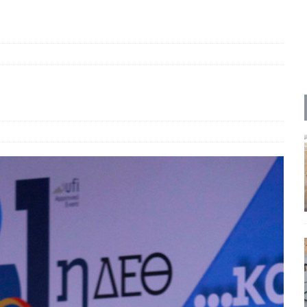
ΡΟΣΩΠΟΓΡΑΦΙΕΣ
 πολιτικής
UNCATEGORIZED
Μ. Καρυστιανού, Α. Σαμαράς: παλαιοί παίκτες και νέοι σε νέους ρόλους
ΑΠΟΨΕΙΣ
είου Ανάκαμψης: Κυβερνητική απληστία και αντιπολιτευτική αφασία
ίδας» καταγγέλουν “ένα συγκεντρωτικό μοντέλο αποφάσεων από
μών και παρασκηνιακών ανταγωνισμών”
ΣΚΕΨΕΙΣ
έπεια
ΠΡΟΒΟΛΕΣ
ης τελειώνει
ΠΑΡΕΜΒΑΣΕΙΣ
γησίες
ΠΡΟΒΟΛΕΣ
νερό
ΑΝΑΓΝΩΣΕΙΣ