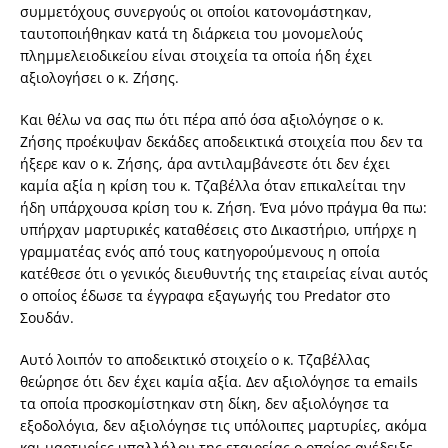
συμμετόχους συνεργούς οι οποίοι κατονομάστηκαν,
ταυτοποιήθηκαν κατά τη διάρκεια του μονομελούς
πλημμελειοδικείου είναι στοιχεία τα οποία ήδη έχει
αξιολογήσει ο κ. Ζήσης.
Και θέλω να σας πω ότι πέρα από όσα αξιολόγησε ο κ.
Ζήσης προέκυψαν δεκάδες αποδεικτικά στοιχεία που δεν τα
ήξερε καν ο κ. Ζήσης, άρα αντιλαμβάνεστε ότι δεν έχει
καμία αξία η κρίση του κ. Τζαβέλλα όταν επικαλείται την
ήδη υπάρχουσα κρίση του κ. Ζήση. Ένα μόνο πράγμα θα πω:
υπήρχαν μαρτυρικές καταθέσεις στο Δικαστήριο, υπήρχε η
γραμματέας ενός από τους κατηγορούμενους η οποία
κατέθεσε ότι ο γενικός διευθυντής της εταιρείας είναι αυτός
ο οποίος έδωσε τα έγγραφα εξαγωγής του Predator στο
Σουδάν.
Αυτό λοιπόν το αποδεικτικό στοιχείο ο κ. Τζαβέλλας
θεώρησε ότι δεν έχει καμία αξία. Δεν αξιολόγησε τα emails
τα οποία προσκομίστηκαν στη δίκη, δεν αξιολόγησε τα
εξοδολόγια, δεν αξιολόγησε τις υπόλοιπες μαρτυρίες, ακόμα
και μαρτυρίες υπαλλήλου της εταιρείας ο οποίος ανέδειξε