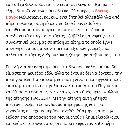
κύριο Τζαβέλλα. Κανείς δεν είναι ανέλεγκτος. Θα πω το
εξής: διαισθανόμενος ότι εδώ και 20 ημέρες ο
Άρειος
Πάγος
κωλυσιεργεί και ενώ έχει ζητηθεί αλλεπάλληλα από
πάρα πολλούς συνηγόρους να δοθεί ραντεβού να
καταθέσουμε καινούργιες μηνύσεις, να εισφέρουμε
αποδεικτικά στοιχεία, ο κύριος Τζαβέλλας αποφεύγει να
συναντηθεί μαζί μας σε επίσημο αίτημα το οποίο έγινε,
αρνήθηκε να μας συναντήσει και εξ όσων γνωρίζω και
άλλοι και ο κύριος Ανδρουλάκης ζήτησε ραντεβού μαζί του.
Επειδή διαισθανθήκαμε ότι κάτι δεν πάει καλά και επειδή
είμαστε τη Δευτέρα εδώ, αλλά το έχουμε δει να έρχεται, την
προηγούμενη Παρασκευή, και αυτή είναι η καταγγελία μου,
επισκέφτηκα ο ίδιος την Εισαγγελία του Αρείου Πάγου και
κατέθεσα αίτηση στις 24/04/2026, ο αριθμός πρωτοκόλλου
της αίτησης είναι 3247. Με την αίτηση αυτή ζήτησα,
πρώτον, ενόψει του κινδύνου παραγραφής και του
γεγονότος ότι έχουν περάσει σχεδόν δύο μήνες από την
έκδοση της απόφασης του Μονομελούς Πλημμελειοδικείου
και ενόψει του γεγονότος ότι παραγράφονταν κάθε μέρα