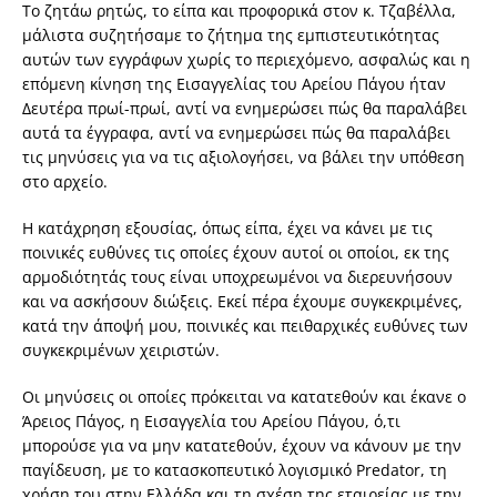
Το ζητάω ρητώς, το είπα και προφορικά στον κ. Τζαβέλλα,
μάλιστα συζητήσαμε το ζήτημα της εμπιστευτικότητας
αυτών των εγγράφων χωρίς το περιεχόμενο, ασφαλώς και η
επόμενη κίνηση της Εισαγγελίας του Αρείου Πάγου ήταν
Δευτέρα πρωί-πρωί, αντί να ενημερώσει πώς θα παραλάβει
αυτά τα έγγραφα, αντί να ενημερώσει πώς θα παραλάβει
τις μηνύσεις για να τις αξιολογήσει, να βάλει την υπόθεση
στο αρχείο.
Η κατάχρηση εξουσίας, όπως είπα, έχει να κάνει με τις
ποινικές ευθύνες τις οποίες έχουν αυτοί οι οποίοι, εκ της
αρμοδιότητάς τους είναι υποχρεωμένοι να διερευνήσουν
και να ασκήσουν διώξεις. Εκεί πέρα έχουμε συγκεκριμένες,
κατά την άποψή μου, ποινικές και πειθαρχικές ευθύνες των
συγκεκριμένων χειριστών.
Οι μηνύσεις οι οποίες πρόκειται να κατατεθούν και έκανε ο
Άρειος Πάγος, η Εισαγγελία του Αρείου Πάγου, ό,τι
μπορούσε για να μην κατατεθούν, έχουν να κάνουν με την
παγίδευση, με το κατασκοπευτικό λογισμικό Predator, τη
χρήση του στην Ελλάδα και τη σχέση της εταιρείας με την