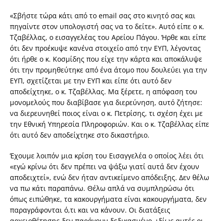
«Σβήστε τώρα κάτι από το email σας στο κινητό σας και
πηγαίντε στον υπολογιστή σας να το δείτε». Αυτό είπε ο κ.
Τζαβέλλας, ο εισαγγελέας του Αρείου Πάγου. Ήρθε και είπε
ότι δεν προέκυψε κανένα στοιχείο από την ΕΥΠ, λέγοντας
ότι ήρθε ο κ. Κοσμίδης που είχε την κάρτα και αποκάλυψε
ότι την προμηθεύτηκε από ένα άτομο που δουλεύει για την
ΕΥΠ, σχετίζεται με την ΕΥΠ και είπε ότι αυτό δεν
αποδείχτηκε, ο κ. Τζαβέλλας. Μα ξέρετε, η απόφαση του
μονομελούς που διαβίβασε για διερεύνηση, αυτό ζήτησε:
να διερευνηθεί ποιος είναι ο κ. Πετρίσης, τι σχέση έχει με
την Εθνική Υπηρεσία Πληροφοριών. Και ο κ. Τζαβέλλας είπε
ότι αυτό δεν αποδείχτηκε στο δικαστήριο.
Έχουμε λοιπόν μια κρίση του Εισαγγελέα ο οποίος λέει ότι
«εγώ κρίνω ότι δεν πρέπει να ψάξω γιατί αυτά δεν έχουν
αποδειχτεί», ενώ δεν ήταν αντικείμενο απόδειξης. Δεν θέλω
να πω κάτι παραπάνω. Θέλω απλά να συμπληρώσω ότι
όπως ειπώθηκε, τα κακουργήματα είναι κακουργήματα, δεν
παραγράφονται ό,τι και να κάνουν. Οι διατάξεις
αρχειοθέτησης δεν παράγουν δεδικασμένο, ιδίως αυτές οι