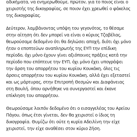
αδικήματα, να ενημερωθούμε, πρώτον, για το ποιος είναι ο
χειριστής της δικογραφίας, σε ποιον έχει χρεωθεί ο φάκελος
της δικογραφίας.
Δεύτερον, λαμβάνοντας υπόψη του γεγονότος, το θέσαμε
στην αίτηση ότι δεν μπορεί να είναι ο κύριος Τζαβέλας,
θεωρούσαμε δεδομένο ότι θα δηλώσει αποχή, διότι όχι μόνο
ήταν ο εποπτεύων αναπληρωτής της ΕΥΠ την επίδικη
περίοδο, όχι μόνο έχουν γίνει αξιόποινες πράξεις κατά την
περίοδο που επόπτευε την ΕΥΠ, όχι μόνο έχει υπογράψει
την άρση του απορρήτου του κυρίου Κουκάκη, όλες τις
άρσεις απορρήτου του κυρίου Κουκάκη, αλλά έχει εξεταστεί
και ως μάρτυρας, στην Επιτροπή Θεσμών και Διαφάνειας
στη Βουλή, όπου αρνήθηκε να συνεργαστεί και έκανε
επίκληση του απορρήτου.
Θεωρούσαμε λοιπόν δεδομένο ότι ο εισαγγελέας του Αρείου
Πάγου, όπως έτσι γίνεται, δεν θα χειριστεί ο ίδιος τη
δικογραφία. Θυμίζω ότι ούτε η κυρία Αδειλίνη την είχε
χειριστεί, την είχε αναθέσει στον κύριο Ζήση.