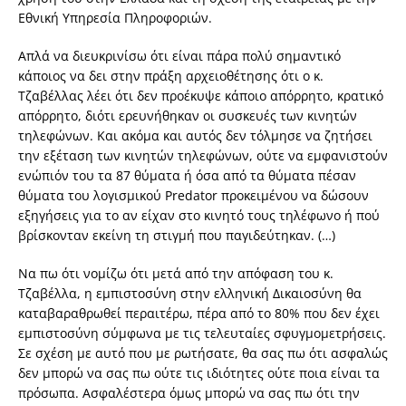
Εθνική Υπηρεσία Πληροφοριών.
Απλά να διευκρινίσω ότι είναι πάρα πολύ σημαντικό
κάποιος να δει στην πράξη αρχειοθέτησης ότι ο κ.
Τζαβέλλας λέει ότι δεν προέκυψε κάποιο απόρρητο, κρατικό
απόρρητο, διότι ερευνήθηκαν οι συσκευές των κινητών
τηλεφώνων. Και ακόμα και αυτός δεν τόλμησε να ζητήσει
την εξέταση των κινητών τηλεφώνων, ούτε να εμφανιστούν
ενώπιόν του τα 87 θύματα ή όσα από τα θύματα πέσαν
θύματα του λογισμικού Predator προκειμένου να δώσουν
εξηγήσεις για το αν είχαν στο κινητό τους τηλέφωνο ή πού
βρίσκονταν εκείνη τη στιγμή που παγιδεύτηκαν. (…)
Να πω ότι νομίζω ότι μετά από την απόφαση του κ.
Τζαβέλλα, η εμπιστοσύνη στην ελληνική Δικαιοσύνη θα
καταβαραθρωθεί περαιτέρω, πέρα από το 80% που δεν έχει
εμπιστοσύνη σύμφωνα με τις τελευταίες σφυγμομετρήσεις.
Σε σχέση με αυτό που με ρωτήσατε, θα σας πω ότι ασφαλώς
δεν μπορώ να σας πω ούτε τις ιδιότητες ούτε ποια είναι τα
πρόσωπα. Ασφαλέστερα όμως μπορώ να σας πω ότι την