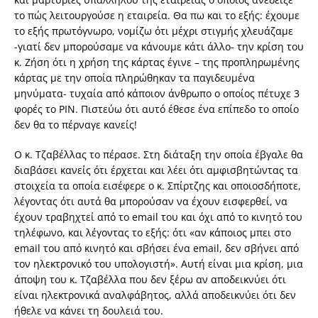
το πώς λειτουργούσε η εταιρεία. Θα πω και το εξής: έχουμε
το εξής πρωτόγνωρο, νομίζω ότι μέχρι στιγμής χλευάζαμε
-γιατί δεν μπορούσαμε να κάνουμε κάτι άλλο- την κρίση του
κ. Ζήση ότι η χρήση της κάρτας έγινε – της προπληρωμένης
κάρτας με την οποία πληρώθηκαν τα παγιδευμένα
μηνύματα- τυχαία από κάποιον άνθρωπο ο οποίος πέτυχε 3
φορές το PIN. Πιστεύω ότι αυτό έθεσε ένα επίπεδο το οποίο
δεν θα το πέρναγε κανείς!
Ο κ. Τζαβέλλας το πέρασε. Στη διάταξη την οποία έβγαλε θα
διαβάσει κανείς ότι έρχεται και λέει ότι αμφισβητώντας τα
στοιχεία τα οποία εισέφερε ο κ. Σπίρτζης και οποιοσδήποτε,
λέγοντας ότι αυτά θα μπορούσαν να έχουν εισφερθεί, να
έχουν τραβηχτεί από το email του και όχι από το κινητό του
τηλέφωνο, και λέγοντας το εξής: ότι «αν κάποιος μπει στο
email του από κινητό και σβήσει ένα email, δεν σβήνει από
τον ηλεκτρονικό του υπολογιστή». Αυτή είναι μια κρίση, μια
άποψη του κ. Τζαβέλλα που δεν ξέρω αν αποδεικνύει ότι
είναι ηλεκτρονικά αναλφάβητος, αλλά αποδεικνύει ότι δεν
ήθελε να κάνει τη δουλειά του.