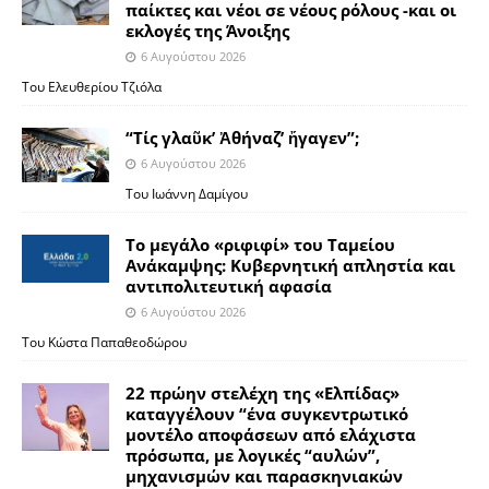
παίκτες και νέοι σε νέους ρόλους -και οι
εκλογές της Άνοιξης
6 Αυγούστου 2026
Του Ελευθερίου Τζιόλα
“Τίς γλαῦκ’ Ἀθήναζ’ ἤγαγεν”;
6 Αυγούστου 2026
Του Ιωάννη Δαμίγου
Το μεγάλο «ριφιφί» του Ταμείου
Ανάκαμψης: Κυβερνητική απληστία και
αντιπολιτευτική αφασία
6 Αυγούστου 2026
Του Κώστα Παπαθεοδώρου
22 πρώην στελέχη της «Ελπίδας»
καταγγέλουν “ένα συγκεντρωτικό
μοντέλο αποφάσεων από ελάχιστα
πρόσωπα, με λογικές “αυλών”,
μηχανισμών και παρασκηνιακών