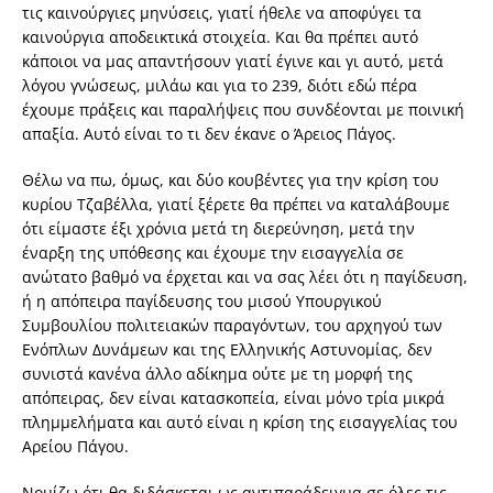
τις καινούργιες μηνύσεις, γιατί ήθελε να αποφύγει τα
καινούργια αποδεικτικά στοιχεία. Και θα πρέπει αυτό
κάποιοι να μας απαντήσουν γιατί έγινε και γι αυτό, μετά
λόγου γνώσεως, μιλάω και για το 239, διότι εδώ πέρα
έχουμε πράξεις και παραλήψεις που συνδέονται με ποινική
απαξία. Αυτό είναι το τι δεν έκανε ο Άρειος Πάγος.
Θέλω να πω, όμως, και δύο κουβέντες για την κρίση του
κυρίου Τζαβέλλα, γιατί ξέρετε θα πρέπει να καταλάβουμε
ότι είμαστε έξι χρόνια μετά τη διερεύνηση, μετά την
έναρξη της υπόθεσης και έχουμε την εισαγγελία σε
ανώτατο βαθμό να έρχεται και να σας λέει ότι η παγίδευση,
ή η απόπειρα παγίδευσης του μισού Υπουργικού
Συμβουλίου πολιτειακών παραγόντων, του αρχηγού των
Ενόπλων Δυνάμεων και της Ελληνικής Αστυνομίας, δεν
συνιστά κανένα άλλο αδίκημα ούτε με τη μορφή της
απόπειρας, δεν είναι κατασκοπεία, είναι μόνο τρία μικρά
πλημμελήματα και αυτό είναι η κρίση της εισαγγελίας του
Αρείου Πάγου.
Νομίζω ότι θα διδάσκεται ως αντιπαράδειγμα σε όλες τις