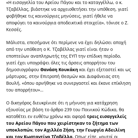
«Η εισαγγελία του Αρείου Πάγου και το καταγγέλλω, ο κ.
Τζαβέλλας, βιάστηκε να αρχειοθετήσει την υπόθεση, γιατί
φοβήθηκε τις καινούργιες μηνύσεις, γιατί ήθελε να
αποφύγει τα καινούργια αποδεικτικά στοιχεία», τόνισε ο Ζ.
Κεσσές.
Μάλιστα, επεσήμανε ότι περίμενε να έχει δηλώσει αποχή
από την υπόθεση ο Κ. Τζαβέλλας γιατί είναι ήταν ο
εποπτεύων αναπληρωτής της ΕΥΠ την επίδικη περίοδο,
γιατί έχει υπογράψει όλες τις άρσεις απορρήτου του
δημοσιογράφου
Θανάση Κουκάκη
και έχει εξεταστεί και ως
μάρτυρας, στην Επιτροπή Θεσμών και Διαφάνειας στη
Βουλή, «όπου αρνήθηκε να συνεργαστεί και έκανε επίκληση
του απορρήτου»…
Ο δικηγόρος διευκρίνισε ότι η μήνυση για κατάχρηση
εξουσίας με βάση το άρθρο 239 του Ποινικού Κώδικα, θα
καταθέτει εν ευθέτω χρόνω και αφορά
τρεις εισαγγελείς
του Αρείου Πάγου που χειρίστηκαν το ζήτημα των
υποκλοπών, τον Αχιλλέα Ζήση, την Γεωργία Αδειλίνη
και τον Κωσταντίνο Τζαβέλλα.
Οπως είπε, «αυτοί οι