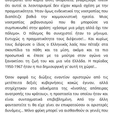
ότι αυτοί οι λεονταρισμοί δεν είχαν καμιά σχέση με την
πραγματικότητα. Ήταν όμως ενδεικτικοί της νοοτροπίας που
διαπότιζε βαθιά την κομμουνιστική ηγεσία. Μιας
νοοτροπίας ρεβανσισμού που θα μπορούσε να
συμπυκνωθεί στην φράση: «χάσαμε μια μάχη αλλά όχι τον
πόλεμο». Ο πόλεμος θα συνεχιστεί ήταν το μήνυμα.
Ευτυχώς η πραγματικότητα τους διέψευσε!… Και κυρίως
τους διέψευσε ο ίδιος ο Ελληνικός λαός που πέταξε στα
σκουπίδια τα πάθη και τα μίση, ακόμα και τα πιο
προσωπικά κι έπεσε με τα μούτρα στον αγώνα να
ξανακτίσει τη ζωή του και μια νέα Ελλάδα. Η περίοδος
1950-1967 ήταν η πιο δημιουργική γι’ αυτή τη χώρα!…
Όσον αφορά τις διώξεις εναντίον αριστερών από τις
μετέπειτα δεξιές κυβερνήσεις κακώς έγιναν, αλλά
στηρίχτηκαν στα αδικήματα της «ένοπλης απόπειρας
ανατροπής του κράτους», η προστασία του οποίου ήταν και
είναι συνταγματικά επιβεβλημένη. Από την άλλη
φανταστείτε τι θα είχε γίνει αν επικρατούσαν οι αριστερές
δυνάμεις… Μόνο φρίκη μπορεί να αισθανθούν οι γενιές που