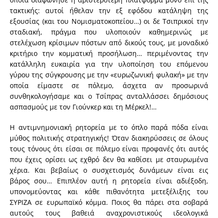
τακτικής: αυτοί ήθελαν την εξ εφόδου κατάληψη της
εξουσίας (και του Νομισματοκοπείου…) οι δε Τσιπρικοί την
σταδιακή, πράγμα που υλοποιούν καθημερινώς με
στελέχωση κρίσιμων πόστων από δικούς τους, με μοναδικό
κριτήριο την κομματική προσήλωση… περιμένοντας την
κατάλληλη ευκαιρία για την υλοποίηση του επόμενου
γύρου της σύγκρουσης με την «ευρωζωνική φυλακή» με την
οποία είμαστε σε πόλεμο, άσχετα αν προσωρινά
συνθηκολογήσαμε και ο Τσίπρας ανταλλάσσει δημόσιους
ασπασμούς με τον Γιούνκερ και τη Μέρκελ!…
Η αντιμνημονιακή ρητορεία με το όπλο παρά πόδα είναι
μύθος πολιτικής στρατηγικής! Όταν διακηρύσσεις σε όλους
τους τόνους ότι είσαι σε πόλεμο είναι προφανές ότι αυτός
που έχεις ορίσει ως εχθρό δεν θα καθίσει με σταυρωμένα
χέρια. Και βεβαίως ο συσχετισμός δυνάμεων είναι εις
βάρος σου… Επιπλέον αυτή η ρητορεία είναι αδιέξοδη,
υπονομεύοντας και κάθε πιθανότητα μετεξέλιξης του
ΣΥΡΙΖΑ σε ευρωπαϊκό κόμμα. Ποιος θα πάρει στα σοβαρά
αυτούς τους βαθειά αναχρονιστικούς ιδεολογικά