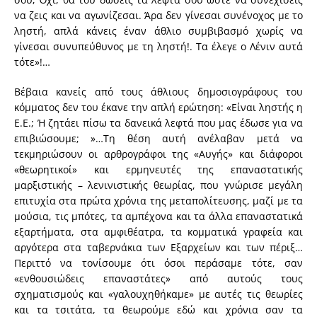
να ζεις και να αγωνίζεσαι. Άρα δεν γίνεσαι συνένοχος με το
ληστή, απλά κάνεις έναν άθλιο συμβιβασμό χωρίς να
γίνεσαι συνυπεύθυνος με τη ληστή!. Τα έλεγε ο Λένιν αυτά
τότε»!…
Βέβαια κανείς από τους άθλιους δημοσιογράφους του
κόμματος δεν του έκανε την απλή ερώτηση: «Είναι ληστής η
Ε.Ε.; Ή ζητάει πίσω τα δανεικά λεφτά που μας έδωσε για να
επιβιώσουμε; »…Τη θέση αυτή ανέλαβαν μετά να
τεκμηριώσουν οι αρθρογράφοι της «Αυγής» και διάφοροι
«θεωρητικοί» και ερμηνευτές της επαναστατικής
μαρξιστικής – λενινιστικής θεωρίας, που γνώρισε μεγάλη
επιτυχία στα πρώτα χρόνια της μεταπολίτευσης, μαζί με τα
μούσια, τις μπότες, τα αμπέχονα και τα άλλα επαναστατικά
εξαρτήματα, στα αμφιθέατρα, τα κομματικά γραφεία και
αργότερα στα ταβερνάκια των Εξαρχείων και των πέριξ…
Περιττό να τονίσουμε ότι όσοι περάσαμε τότε, σαν
«ενθουσιώδεις επαναστάτες» από αυτούς τους
σχηματισμούς και «γαλουχηθήκαμε» με αυτές τις θεωρίες
και τα τσιτάτα, τα θεωρούμε εδώ και χρόνια σαν τα