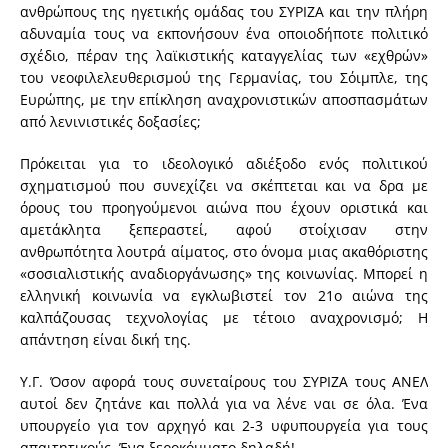
ανθρώπους της ηγετικής ομάδας του ΣΥΡΙΖΑ και την πλήρη
αδυναμία τους να εκπονήσουν ένα οποιοδήποτε πολιτικό
σχέδιο, πέραν της λαϊκιστικής καταγγελίας των «εχθρών»
του νεοφιλελευθερισμού της Γερμανίας, του Σόιμπλε, της
Ευρώπης, με την επίκληση αναχρονιστικών αποσπασμάτων
από λενινιστικές δοξασίες;
Πρόκειται για το ιδεολογικό αδιέξοδο ενός πολιτικού
σχηματισμού που συνεχίζει να σκέπτεται και να δρα με
όρους του προηγούμενοι αιώνα που έχουν οριστικά και
αμετάκλητα ξεπεραστεί, αφού στοίχισαν στην
ανθρωπότητα λουτρά αίματος, στο όνομα μιας ακαθόριστης
«σοσιαλιστικής αναδιοργάνωσης» της κοινωνίας. Μπορεί η
ελληνική κοινωνία να εγκλωβιστεί τον 21ο αιώνα της
καλπάζουσας τεχνολογίας με τέτοιο αναχρονισμό; Η
απάντηση είναι δική της.
Υ.Γ. Όσον αφορά τους συνεταίρους του ΣΥΡΙΖΑ τους ΑΝΕΛ
αυτοί δεν ζητάνε και πολλά για να λένε ναι σε όλα. Ένα
υπουργείο για τον αρχηγό και 2-3 υφυπουργεία για τους
απαιτητικούς. Ένα ξεροκόμματο δηλαδή!…