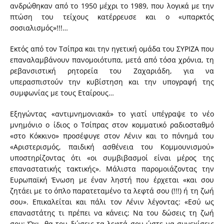
ανδρώθηκαν από το 1950 μέχρι το 1989, που λογικά με την
πτώση του τείχους κατέρρευσε και ο «υπαρκτός
σοσιαλισμός»!!!…
Εκτός από τον Τσίπρα και την ηγετική ομάδα του ΣΥΡΙΖΑ που
επαναλαμβάνουν πανομοιότυπα, μετά από τόσα χρόνια, τη
ρεβανσιστική ρητορεία του Ζαχαριάδη, για να
υπερασπιστούν την κυβίστηση και την υπογραφή της
συμφωνίας με τους Εταίρους…
Εξηγώντας «αντιμνημονιακά» το γιατί υπέγραψε το νέο
μνημόνιο ο ίδιος ο Τσίπρας στον κομματικό ραδιοσταθμό
«στο Κόκκινο» προσέφυγε στον Λένιν και το πόνημά του
«Αριστερισμός, παιδική ασθένεια του Κομμουνισμού»
υποστηρίζοντας ότι «οι συμβιβασμοί είναι μέρος της
επαναστατικής τακτικής». Μάλιστα παρομοιάζοντας την
Ευρωπαϊκή Ένωση με έναν ληστή που έρχεται «και σου
ζητάει με το όπλο παρατεταμένο τα λεφτά σου (!!!) ή τη ζωή
σου». Επικαλείται και πάλι τον Λένιν λέγοντας: «Εσύ ως
επαναστάτης τι πρέπει να κάνεις; Να του δώσεις τη ζωή
σου; Όχι, θα του δώσεις τα λεφτά σου ώστε να συνεχίσεις