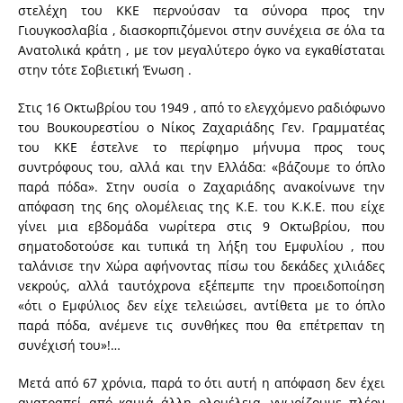
στελέχη του ΚΚΕ περνούσαν τα σύνορα προς την
Γιουγκοσλαβία , διασκορπιζόμενοι στην συνέχεια σε όλα τα
Ανατολικά κράτη , με τον μεγαλύτερο όγκο να εγκαθίσταται
στην τότε Σοβιετική Ένωση .
Στις 16 Οκτωβρίου του 1949 , από το ελεγχόμενο ραδιόφωνο
του Βουκουρεστίου ο Νίκος Ζαχαριάδης Γεν. Γραμματέας
του ΚΚΕ έστελνε το περίφημο μήνυμα προς τους
συντρόφους του, αλλά και την Ελλάδα: «βάζουμε το όπλο
παρά πόδα». Στην ουσία ο Ζαχαριάδης ανακοίνωνε την
απόφαση της 6ης ολομέλειας της Κ.Ε. του Κ.Κ.Ε. που είχε
γίνει μια εβδομάδα νωρίτερα στις 9 Οκτωβρίου, που
σηματοδοτούσε και τυπικά τη λήξη του Εμφυλίου , που
ταλάνισε την Χώρα αφήνοντας πίσω του δεκάδες χιλιάδες
νεκρούς, αλλά ταυτόχρονα εξέπεμπε την προειδοποίηση
«ότι ο Εμφύλιος δεν είχε τελειώσει, αντίθετα με το όπλο
παρά πόδα, ανέμενε τις συνθήκες που θα επέτρεπαν τη
συνέχισή του»!…
Μετά από 67 χρόνια, παρά το ότι αυτή η απόφαση δεν έχει
ανατραπεί από καμιά άλλη ολομέλεια, γνωρίζουμε πλέον