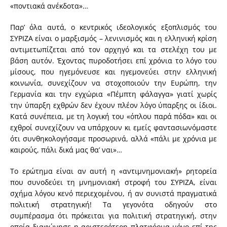
«ποντιακά ανέκδοτα»…
Παρ’ όλα αυτά, ο κεντρικός ιδεολογικός εξοπλισμός του
ΣΥΡΙΖΑ είναι ο μαρξισμός – λενινισμός και η ελληνική κρίση
αντιμετωπίζεται από τον αρχηγό και τα στελέχη του με
βάση αυτόν. Έχοντας πυροδοτήσει επί χρόνια το λόγο του
μίσους, που ηγεμόνευσε και ηγεμονεύει στην ελληνική
κοινωνία, συνεχίζουν να στοχοποιούν την Ευρώπη, την
Γερμανία και την εγχώρια «Πέμπτη φάλαγγα» γιατί χωρίς
την ύπαρξη εχθρών δεν έχουν πλέον λόγο ύπαρξης οι ίδιοι.
Κατά συνέπεια, με τη λογική του «όπλου παρά πόδα» και οι
εχθροί συνεχίζουν να υπάρχουν κι εμείς φαντασιωνόμαστε
ότι συνθηκολογήσαμε προσωρινά, αλλά «πάλι με χρόνια με
καιρούς, πάλι δικά μας θα’ ναι»…
Το ερώτημα είναι αν αυτή η «αντιμνημονιακή» ρητορεία
που συνοδεύει τη μνημονιακή στροφή του ΣΥΡΙΖΑ, είναι
σχήμα λόγου κενό περιεχομένου, ή αν συνιστά πραγματικά
πολιτική στρατηγική! Τα γεγονότα οδηγούν στο
συμπέρασμα ότι πρόκειται για πολιτική στρατηγική, στην
οποία διαφώνησε η αριστερότερη πλατφόρμα μόνο επί της