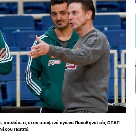
ΡΟΣΩΠΟΓΡΑΦΙΕΣ
γησίες
ΠΡΟΒΟΛΕΣ
νερό
ΑΝΑΓΝΩΣΕΙΣ
: από τον Αντιδιαφωτισμό στον ψηφιακό Κοινωνικό Δαρβινισμό
δημοσιογραφία βάζει τα χέρια της και βγάζει τα μάτια της
ΑΠΟΨΕΙΣ
εργασίας ΗΠΑ-Σαουδικής Αραβίας
ΑΠΟΨΕΙΣ
και το Σχέδιο Άτσεσον
ΑΠΟΨΕΙΣ
ΑΠΟΨΕΙΣ
ίτευση
ΠΡΟΒΟΛΕΣ
η Αυγούστου: Πώς ένας αποτυχημένος κοινοβουλευτικός έγινε
ς αποδόσεις στον αποψινό αγώνα Παναθηναϊκός ΟΠΑΠ-
 Νίκου Παππά
ίται και δεν εκβιάζεται
ΠΑΡΕΜΒΑΣΕΙΣ