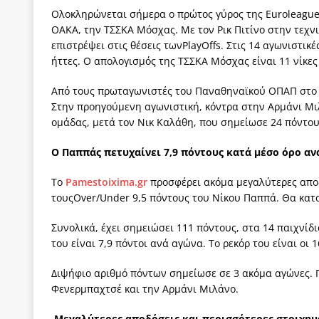
Ολοκληρώνεται σήμερα ο πρώτος γύρος της
Euroleagu
[ 3 Αυγούστου 2026 ]
ΠΑΣΟΚ ή ΕΛ.ΑΣ.; Γιατί η μά
ΟΑΚΑ, την ΤΣΣΚΑ Μόσχας. Με τον Ρικ Πιτίνο στην τεχνικ
των δύο κομμάτων και όχι Ανδρουλάκη -Τσίπρα.
επιστρέψει στις θέσεις των
PlayOffs
. Στις 14 αγωνιστικέ
ήττες. Ο απολογισμός της ΤΣΣΚΑ Μόσχας είναι 11 νίκες 
[ 3 Αυγούστου 2026 ]
Η τραγωδία της δημοκρατική
μπορούν να φέρουν την αλλαγή
ΠΡΟΕΚΤΑΣΕΙΣ
Από τους πρωταγωνιστές του Παναθηναϊκού ΟΠΑΠ στο σ
Στην προηγούμενη αγωνιστική, κόντρα στην Αρμάνι Μιλ
[ 3 Αυγούστου 2026 ]
Γιατί λιγοστεύουν «τα χρόνι
ομάδας, μετά τον Νικ Καλάθη, που σημείωσε 24 πόντου
εμβληματικό «Πολίτη Κέιν»
ΠΑΡΕΜΒΑΣΕΙΣ
Ο Παππάς πετυχαίνει 7,9 πόντους κατά μέσο όρο α
[ 3 Αυγούστου 2026 ]
Το Νομικό DNA του Υπερταμ
Το
Pamestoixima
.
gr
προσφέρει ακόμα μεγαλύτερες απο
[ 3 Αυγούστου 2026 ]
Το γάλλιο και η γεωπολιτική
τους
Over
/
Under
9,5 πόντους του Νίκου Παππά. Θα κατα
Συνολικά, έχει σημειώσει 111 πόντους, στα 14 παιχνί
του είναι 7,9 πόντοι ανά αγώνα. Το ρεκόρ του είναι οι
Διψήφιο αριθμό πόντων σημείωσε σε 3 ακόμα αγώνες. 
Φενερμπαχτσέ και την Αρμάνι Μιλάνο.
Μεγαλύτερες αποδόσεις και περισσότερες στοιχημ