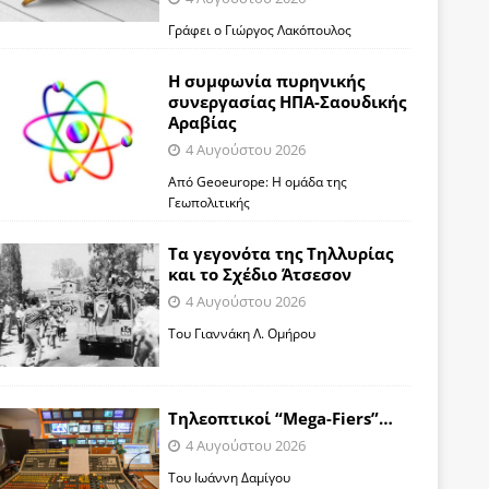
Γράφει ο Γιώργος Λακόπουλος
Η συμφωνία πυρηνικής
συνεργασίας ΗΠΑ-Σαουδικής
Αραβίας
4 Αυγούστου 2026
Από Geoeurope: H ομάδα της
Γεωπολιτικής
Τα γεγονότα της Τηλλυρίας
και το Σχέδιο Άτσεσον
4 Αυγούστου 2026
Toυ Γιαννάκη Λ. Ομήρου
Tηλεοπτικοί “Mega-Fiers”…
4 Αυγούστου 2026
Toυ Ιωάννη Δαμίγου