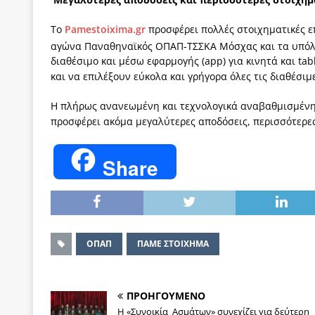
Το
Pamestoixima
.
gr
προσφέρει πολλές στοιχηματικές επ
αγώνα Παναθηναϊκός ΟΠΑΠ-ΤΣΣΚΑ Μόσχας και τα υπόλο
διαθέσιμο και μέσω εφαρμογής (app) για κινητά και ta
και να επιλέξουν εύκολα και γρήγορα όλες τις διαθέσιμ
Η πλήρως ανανεωμένη και τεχνολογικά αναβαθμισμέν
προσφέρει ακόμα μεγαλύτερες αποδόσεις, περισσότερες 
Share
ΟΠΑΠ
ΠΑΜΕ ΣΤΟΙΧΗΜΑ
ΠΡΟΗΓΟΥΜΕΝΟ
Η «Συνοικία Ασμάτων» συνεχίζει για δεύτερη