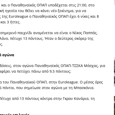
e
και ο Παναθηναϊκός ΟΠΑΠ υποδέχεται στις 21:00, στο
χη της δεύτερης θέσης είναι (πολύ) ανοιχτή ακόμη. Προς αναμέτρηση
ή ηγεσία του θέλει να κάνει νέο ξεκίνημα, για να
ΑΠΟΨΕΙΣ
ς της
Euroleague
ο Παναθηναϊκός ΟΠΑΠ έχει 6 νίκες και 8
και 3 ήττες.
ς παράταξης: Ο λαός θέλει, αλλά τα κόμματα της αντιπολίτευσης δεν
ημερινό παιχνίδι αναμένεται να είναι ο Νίκος Παππάς.
άνο, πέτυχε 13 πόντους. Ήταν ο δεύτερος σκόρερ της
α της αθωότητας;» Το «αίνιγμα»και η «λύση» του μέσα από τον
ς.
νά αγώνα
είου και οι Ρήτρες του ESM
ΑΠΟΨΕΙΣ
δόσεις, στον αγώνα Παναθηναϊκός ΟΠΑΠ-ΤΣΣΚΑ Μόσχας, για
 ισχύς για την Ελλάδα
ΑΠΟΨΕΙΣ
φέρει να πετύχει πάνω από 9,5 πόντους;
δια του Παναθηναϊκού ΟΠΑΠ, στην
Euroleague
. Ο μέσος όρος
 16 πόντοι, που σημείωσε στον αγώνα με τη Μπασκόνια.
Πέτυχε από 13 πόντους κόντρα στην Γκραν Κανάρια, τη
ατικές επιλογές