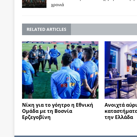
χρονιά
RELATED ARTICLES
Νίκη για το γόητρο η Εθνική
Ανοιχτά αύρι
Ομάδα με τη Βοσνία
καταστήματα
Ερζεγοβίνη
την Ελλάδα