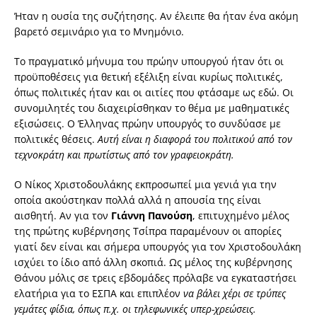
Ήταν η ουσία της συζήτησης. Αν έλειπε θα ήταν ένα ακόμη
βαρετό σεμινάριο για το Μνημόνιο.
Το πραγματικό μήνυμα του πρώην υπουργού ήταν ότι οι
προϋποθέσεις για θετική εξέλιξη είναι κυρίως πολιτικές,
όπως πολιτικές ήταν και οι αιτίες που φτάσαμε ως εδώ. Οι
συνομιλητές του διαχειρίσθηκαν το θέμα με μαθηματικές
εξισώσεις. Ο Έλληνας πρώην υπουργός το συνδύασε με
πολιτικές θέσεις.
Αυτή είναι η διαφορά του πολιτικού από τον
τεχνοκράτη και πρωτίστως από τον γραφειοκράτη.
Ο Νίκος Χριστοδουλάκης εκπροσωπεί μια γενιά για την
οποία ακούστηκαν πολλά αλλά η απουσία της είναι
αισθητή. Αν για τον
Γιάννη Πανούση
, επιτυχημένο μέλος
της πρώτης κυβέρνησης Τσίπρα παραμένουν οι απορίες
γιατί δεν είναι και σήμερα υπουργός για τον Χριστοδουλάκη
ισχύει το ίδιο από άλλη σκοπιά. Ως μέλος της κυβέρνησης
Θάνου μόλις σε τρεις εβδομάδες πρόλαβε να εγκαταστήσει
ελατήρια για το ΕΣΠΑ και επιπλέον
να βάλει χέρι σε τρύπες
γεμάτες φίδια, όπως π.χ. οι τηλεφωνικές υπερ-χρεώσεις.