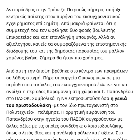
Αντιπρόεδρος στην Τράπεζα Πειραιώς σήμερα, υπήρξε
κεντρικός παίκτης στον πυρήνα του εκσυγχρονιστικού
εγχειρήματος επί Σημίτη. Από μακριά φαίνεται ότι η
συμμετοχή του τον ωφέλησε: δυο φορές βουλευτής
Επικρατείας και κατ’ επανάληψη υπουργός. Αλλά αν
αξιολογήσει κανείς τα συμφραζόμενα της επιστημονικής
διαδρομής του και της δημόσιας παρουσίας του μάλλον
χαμένος βγήκε. Σήμερα θα ήταν πιο χρήσιμος.
Από αυτή την άποψη βρέθηκε στο κέντρο των πραγμάτων
σε λάθος στιγμή. Πήρε υπουργείο Οικονομικών σε μια
περίοδο που ο κύκλος του εκσυγχρονισμού έκλεινε για να
ανοίξει η περίοδος Καραμανλή στη χώρα και Γ. Παπανδρέου
στο ΠΑΣΟΚ. Συμβολικά η ΝΔ εκπροσωπούσε όσα
η γενιά
του Χριστοδουλάκη
-με τον ίδιο πρωταγωνιστή στο
Πολυτεχνείο- πολέμησε. Η ορμητική εμφάνιση του
Παπανδρέου στην ηγεσία του ΠΑΣΟΚ συγκρούονταν με
άλλες αξίες με τις οποίες συνδέθηκε ο Χριστοδουλάκης,
όπως ο λιτός βίος και η ανάληψη ρόλων κατ’ αξίαν. Στο
σύστημα των κηπουρών δεν είχε καμιά τύχη. Ο Βενιζέλος