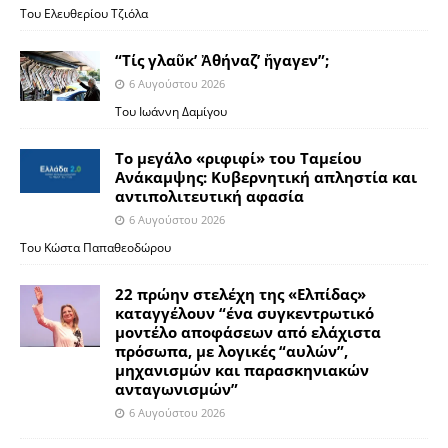
Του Ελευθερίου Τζιόλα
“Τίς γλαῦκ’ Ἀθήναζ’ ἤγαγεν”;
6 Αυγούστου 2026
Του Ιωάννη Δαμίγου
Το μεγάλο «ριφιφί» του Ταμείου
Ανάκαμψης: Κυβερνητική απληστία και
αντιπολιτευτική αφασία
6 Αυγούστου 2026
Του Κώστα Παπαθεοδώρου
22 πρώην στελέχη της «Ελπίδας»
καταγγέλουν “ένα συγκεντρωτικό
μοντέλο αποφάσεων από ελάχιστα
πρόσωπα, με λογικές “αυλών”,
μηχανισμών και παρασκηνιακών
ανταγωνισμών”
6 Αυγούστου 2026