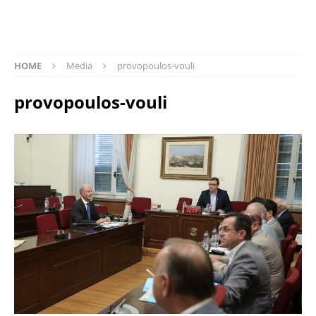
HOME
Media
provopoulos-vouli
provopoulos-vouli