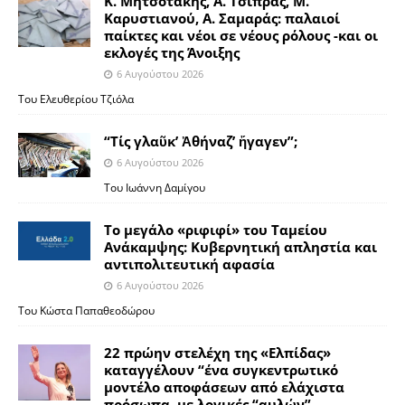
Κ. Μητσοτάκης, Α. Τσίπρας, Μ.
Καρυστιανού, Α. Σαμαράς: παλαιοί
παίκτες και νέοι σε νέους ρόλους -και οι
εκλογές της Άνοιξης
6 Αυγούστου 2026
Του Ελευθερίου Τζιόλα
“Τίς γλαῦκ’ Ἀθήναζ’ ἤγαγεν”;
6 Αυγούστου 2026
Του Ιωάννη Δαμίγου
Το μεγάλο «ριφιφί» του Ταμείου
Ανάκαμψης: Κυβερνητική απληστία και
αντιπολιτευτική αφασία
6 Αυγούστου 2026
Του Κώστα Παπαθεοδώρου
22 πρώην στελέχη της «Ελπίδας»
καταγγέλουν “ένα συγκεντρωτικό
μοντέλο αποφάσεων από ελάχιστα
πρόσωπα, με λογικές “αυλών”,