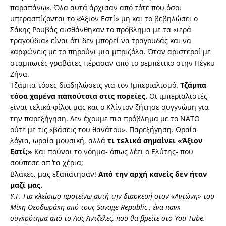
παραπάνω». Όλα αυτά άρχισαν από τότε που όσοι
υπερασπίζονται το «Άξιον Εστί» μη και το βεβηλώσει ο
Σάκης Ρουβάς αισθάνθηκαν το πρόβλημα με τα «ιερά
τραγούδια» είναι ότι δεν μπορεί να τραγουδάς και να
καρφώνεις με το πηρούνι μια μπριζόλα. Όταν αριστεροί με
σταμπωτές γραβάτες πέρασαν από το ρεμπέτικο στην Πέγκυ
Ζήνα.
Τζάμπα τόσες διαδηλώσεις για τον Ιμπεριαλισμό.
Τζάμπα
τόσα χαμένα παπούτσια στις πορείες.
Οι ιμπεριαλιστές
είναι τελικά φίλοι μας και ο Κλίντον ζήτησε συγγνώμη για
την παρεξήγηση. Δεν έχουμε πια πρόβλημα με το ΝΑΤΟ
ούτε με τις «βάσεις του θανάτου». Παρεξήγηση. Ωραία
λόγια, ωραία μουσική, αλλά
τι τελικά σημαίνει «Άξιον
Εστί;»
Και πούναι το νόημα- όπως λέει ο Ελύτης- που
σούπεσε απ΄ τα χέρια;
Βλάκες, μας εξαπάτησαν!
Από την αρχή κανείς δεν ήταν
μαζί μας.
Υ.Γ. Για κλείσιμο προτείνω αυτή την διασκευή στον «Αντώνη» του
Μίκη Θεοδωράκη από τους Savage Republic , ένα πανκ
συγκρότημα από το Λος Άντζελες, που θα βρείτε στο You Tube.