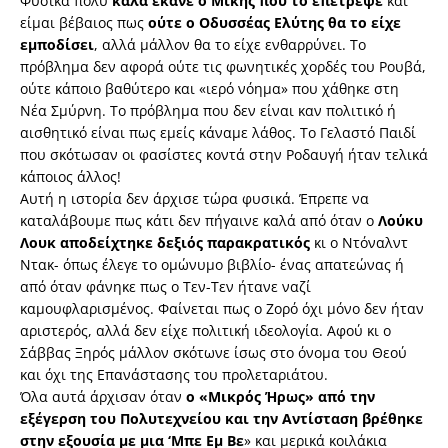
Φυσικά πολύ
καλά έκανε ο Μίκης που το επέτρεψε
και
είμαι βέβαιος πως
ούτε ο Οδυσσέας Ελύτης θα το είχε
εμποδίσει
, αλλά μάλλον θα το είχε ενθαρρύνει. Το
πρόβλημα δεν αφορά ούτε τις φωνητικές χορδές του Ρουβά,
ούτε κάποιο βαθύτερο και «ιερό νόημα» που χάθηκε στη
Νέα Σμύρνη. Το πρόβλημα που δεν είναι καν πολιτικό ή
αισθητικό είναι πως εμείς κάναμε λάθος. Το Γελαστό Παιδί
που σκότωσαν οι φασίστες κοντά στην Ροδαυγή ήταν τελικά
κάποιος άλλος!
Αυτή η ιστορία δεν άρχισε τώρα φυσικά. Έπρεπε να
καταλάβουμε πως κάτι δεν πήγαινε καλά από όταν ο
Λούκυ
Λουκ αποδείχτηκε δεξιός παρακρατικός
κι ο Ντόναλντ
Ντακ- όπως έλεγε το ομώνυμο βιβλίο- ένας απατεώνας ή
από όταν φάνηκε πως ο Τεν-Τεν ήτανε ναζί
καμουφλαρισμένος. Φαίνεται πως ο Ζορό όχι μόνο δεν ήταν
αριστερός, αλλά δεν είχε πολιτική ιδεολογία. Αφού κι ο
Σάββας Ξηρός μάλλον σκότωνε ίσως στο όνομα του Θεού
και όχι της Επανάστασης του προλεταριάτου.
Όλα αυτά άρχισαν όταν
ο «Μικρός Ήρως» από την
εξέγερση του Πολυτεχνείου και την Αντίσταση βρέθηκε
στην εξουσία με μια ‘Μπε Εμ Βε
» και μερικά κοιλάκια