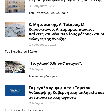
7 Αυγούστου 2026
Του Απόστολου Λουλουδάκη
Κ. Μητσοτάκης, Α. Τσίπρας, Μ.
Καρυστιανού, Α. Σαμαράς: παλαιοί
παίκτες και νέοι σε νέους ρόλους -και οι
εκλογές της Άνοιξης
6 Αυγούστου 2026
Του Ελευθερίου Τζιόλα
“Τίς γλαῦκ’ Ἀθήναζ’ ἤγαγεν”;
6 Αυγούστου 2026
Του Ιωάννη Δαμίγου
Το μεγάλο «ριφιφί» του Ταμείου
Ανάκαμψης: Κυβερνητική απληστία και
αντιπολιτευτική αφασία
6 Αυγούστου 2026
Του Κώστα Παπαθεοδώρου