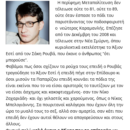
Η περίφημη Μεταπολίτευση δεν
τέλειωσε ούτε το 81, ούτε το 89,
ούτε όταν έσπασε το πόδι του
παριστάνοντας τον ποδοσφαιριστή
ο νεώτερος Καραμανλής. Επέζησε
από τον Δεκέμβρη του 2008 και
τέλειωσε στην Νέα Σμύρνη, όπου
κυριολεκτικά εκτελέστηκε το Άξιον
Εστί από τον Σάκη Ρουβά, που έκανε ο άνθρωπος “ότι
μπορούσε”.
Φοβάμαι πως όσοι σχίζουν τα ρούχα τους επειδή ο Ρουβάς
τραγούδησε το Άξιον Εστί ή επειδή πήγε στην Επίδαυρο κι
όσοι μισούν τα Παπαρίζου επειδή κουνάει τα πόδια της
είναι εκείνοι που το να είσαι αριστερός το ταυτίζουν με τον
να είσαι άσχημος και κακοφτιαχμένος- σαν τον Νίκο
Ζαχαριάδη- και όχι γελαστός και χαρούμενος, όπως ο Νίκος
Μπελογιάννης. Σα πουριτανοί καλόγεροι που έχουν όλη την
ώρα το μυαλό τους το σεξ, αλλά σαν αμαρτία, σαν κάτι που
επειδή δεν έχουν αυτοί θέλουν να απαγορεύσουν και στους
άλλους.