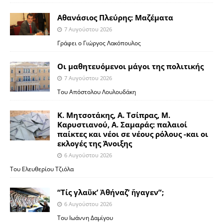
Αθανάσιος Πλεύρης: Μαζέματα
7 Αυγούστου 2026
Γράφει ο Γιώργος Λακόπουλος
Οι μαθητευόμενοι μάγοι της πολιτικής
7 Αυγούστου 2026
Του Απόστολου Λουλουδάκη
Κ. Μητσοτάκης, Α. Τσίπρας, Μ.
Καρυστιανού, Α. Σαμαράς: παλαιοί
παίκτες και νέοι σε νέους ρόλους -και οι
εκλογές της Άνοιξης
6 Αυγούστου 2026
Του Ελευθερίου Τζιόλα
“Τίς γλαῦκ’ Ἀθήναζ’ ἤγαγεν”;
6 Αυγούστου 2026
Του Ιωάννη Δαμίγου