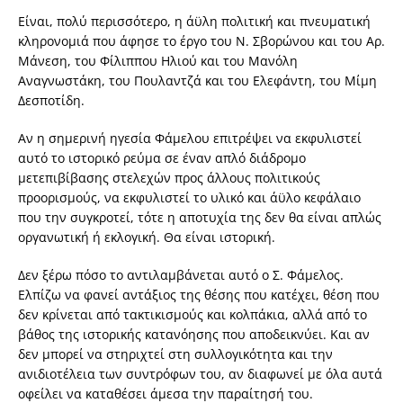
Είναι, πολύ περισσότερο, η άϋλη πολιτική και πνευματική
κληρονομιά που άφησε το έργο του Ν. Σβορώνου και του Αρ.
Μάνεση, του Φίλιππου Ηλιού και του Μανόλη
Αναγνωστάκη, του Πουλαντζά και του Ελεφάντη, του Μίμη
Δεσποτίδη.
Αν η σημερινή ηγεσία Φάμελου επιτρέψει να εκφυλιστεί
αυτό το ιστορικό ρεύμα σε έναν απλό διάδρομο
μετεπιβίβασης στελεχών προς άλλους πολιτικούς
προορισμούς, να εκφυλιστεί το υλικό και άϋλο κεφάλαιο
που την συγκροτεί, τότε η αποτυχία της δεν θα είναι απλώς
οργανωτική ή εκλογική. Θα είναι ιστορική.
Δεν ξέρω πόσο το αντιλαμβάνεται αυτό ο Σ. Φάμελος.
Ελπίζω να φανεί αντάξιος της θέσης που κατέχει, θέση που
δεν κρίνεται από τακτικισμούς και κολπάκια, αλλά από το
βάθος της ιστορικής κατανόησης που αποδεικνύει. Και αν
δεν μπορεί να στηριχτεί στη συλλογικότητα και την
ανιδιοτέλεια των συντρόφων του, αν διαφωνεί με όλα αυτά
οφείλει να καταθέσει άμεσα την παραίτησή του.