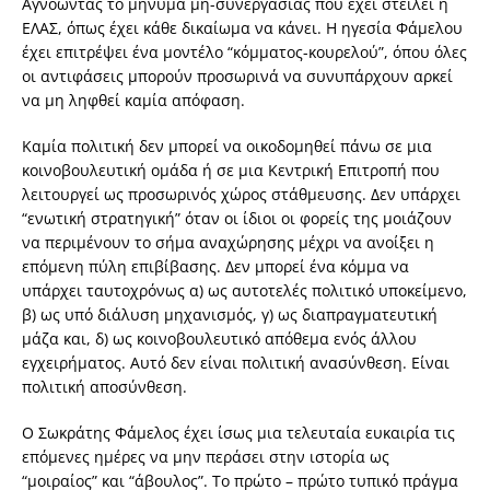
Αγνοώντας το μήνυμα μη-συνεργασίας που έχει στείλει η
ΕΛΑΣ, όπως έχει κάθε δικαίωμα να κάνει. Η ηγεσία Φάμελου
έχει επιτρέψει ένα μοντέλο “κόμματος-κουρελού”, όπου όλες
οι αντιφάσεις μπορούν προσωρινά να συνυπάρχουν αρκεί
να μη ληφθεί καμία απόφαση.
Καμία πολιτική δεν μπορεί να οικοδομηθεί πάνω σε μια
κοινοβουλευτική ομάδα ή σε μια Κεντρική Επιτροπή που
λειτουργεί ως προσωρινός χώρος στάθμευσης. Δεν υπάρχει
“ενωτική στρατηγική” όταν οι ίδιοι οι φορείς της μοιάζουν
να περιμένουν το σήμα αναχώρησης μέχρι να ανοίξει η
επόμενη πύλη επιβίβασης. Δεν μπορεί ένα κόμμα να
υπάρχει ταυτοχρόνως α) ως αυτοτελές πολιτικό υποκείμενο,
β) ως υπό διάλυση μηχανισμός, γ) ως διαπραγματευτική
μάζα και, δ) ως κοινοβουλευτικό απόθεμα ενός άλλου
εγχειρήματος. Αυτό δεν είναι πολιτική ανασύνθεση. Είναι
πολιτική αποσύνθεση.
Ο Σωκράτης Φάμελος έχει ίσως μια τελευταία ευκαιρία τις
επόμενες ημέρες να μην περάσει στην ιστορία ως
“μοιραίος” και “άβουλος”. Το πρώτο – πρώτο τυπικό πράγμα