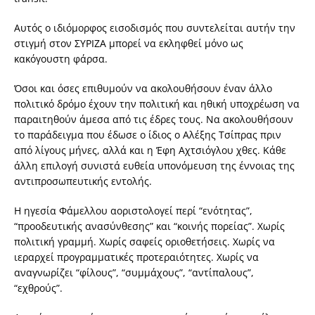
Αυτός ο ιδιόμορφος εισοδισμός που συντελείται αυτήν την
στιγμή στον ΣΥΡΙΖΑ μπορεί να εκληφθεί μόνο ως
κακόγουστη φάρσα.
Όσοι και όσες επιθυμούν να ακολουθήσουν έναν άλλο
πολιτικό δρόμο έχουν την πολιτική και ηθική υποχρέωση να
παραιτηθούν άμεσα από τις έδρες τους. Να ακολουθήσουν
το παράδειγμα που έδωσε ο ίδιος ο Αλέξης Τσίπρας πριν
από λίγους μήνες, αλλά και η Έφη Αχτσιόγλου χθες. Κάθε
άλλη επιλογή συνιστά ευθεία υπονόμευση της έννοιας της
αντιπροσωπευτικής εντολής.
Η ηγεσία Φάμελλου αοριστολογεί περί “ενότητας”,
“προοδευτικής ανασύνθεσης” και “κοινής πορείας”. Χωρίς
πολιτική γραμμή. Χωρίς σαφείς οριοθετήσεις. Χωρίς να
ιεραρχεί προγραμματικές προτεραιότητες. Χωρίς να
αναγνωρίζει “φίλους”, “συμμάχους”, “αντίπαλους”,
“εχθρούς”.