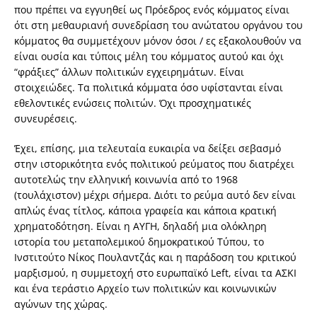
που πρέπει να εγγυηθεί ως Πρόεδρος ενός κόμματος είναι
ότι στη μεθαυριανή συνεδρίαση του ανώτατου οργάνου του
κόμματος θα συμμετέχουν μόνον όσοι / ες εξακολουθούν να
είναι ουσία και τύποις μέλη του κόμματος αυτού και όχι
“φράξιες” άλλων πολιτικών εγχειρημάτων. Είναι
στοιχειώδες. Τα πολιτικά κόμματα όσο υφίστανται είναι
εθελοντικές ενώσεις πολιτών. Όχι προσχηματικές
συνευρέσεις.
Έχει, επίσης, μια τελευταία ευκαιρία να δείξει σεβασμό
στην ιστορικότητα ενός πολιτικού ρεύματος που διατρέχει
αυτοτελώς την ελληνική κοινωνία από το 1968
(τουλάχιστον) μέχρι σήμερα. Διότι το ρεύμα αυτό δεν είναι
απλώς ένας τίτλος, κάποια γραφεία και κάποια κρατική
χρηματοδότηση. Είναι η ΑΥΓΗ, δηλαδή μια ολόκληρη
ιστορία του μεταπολεμικού δημοκρατικού Τύπου, το
Ινστιτούτο Νίκος Πουλαντζάς και η παράδοση του κριτικού
μαρξισμού, η συμμετοχή στο ευρωπαϊκό Left, είναι τα ΑΣΚΙ
και ένα τεράστιο Αρχείο των πολιτικών και κοινωνικών
αγώνων της χώρας.