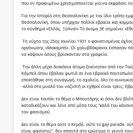
που εν προκειμένω χρησιμοποιείται για να εκφράσει το
Για την Ιστορία στη Θεσσαλονίκη με τον ίδιο τρόπο ε
Θεσσαλονίκη, όπου υπήρχαν πολλοί εβραίοι και κομμουν
το σύνθημα «Ελλάς, Ξύπνα!» Το όνομα 3Ε σημαίνει «Εθ
Tη νύχτα της 25ης Ιουνίου 1931 ο φανατισμένος όχλος
οργάνωσης «Μακαμπή». Οι χαλυβδόκρανοι έσπασαν πόρ
να κάψουν όσους βρίσκονταν στα γραφεία.
Την άλλη μέρα διακόσια άτομα ξεκίνησαν από την Τού
Κάμπελ.όπου έβαλαν φωτιά σε ένα εβραϊκό παντοπωλείο
επεκτάθηκε στη συναγωγή, το σχολείο, όλο το συνοικισ
-αλλά στο μυαλό του ναζιστή οι εχθροί είναι τρεις: Εβ
Δεν είναι λοιπόν το θέμα ο Μπουτάρης κι όσοι δεν βλέ
καταδικάζουν και λένε από μέσα τους “καλά του κάναν
του φασισμού.
Δεν είναι το θέμα ούτε ο Κεμάλ, ούτε το gay parade, ο
είναι φασίστες”, δεν απαντά στο ερώτημα τι γεννά του