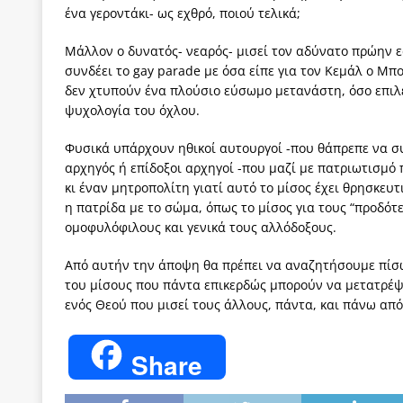
ένα γεροντάκι- ως εχθρό, ποιού τελικά;
Μάλλον ο δυνατός- νεαρός- μισεί τον αδύνατο πρώην εα
συνδέει το gay parade με όσα είπε για τον Κεμάλ ο Μ
δεν χτυπούν ένα πλούσιο εύσωμο μετανάστη, όσο επιλ
ψυχολογία του όχλου.
Φυσικά υπάρχουν ηθικοί αυτουργοί -που θάπρεπε να σ
αρχηγός ή επίδοξοι αρχηγοί -που μαζί με πατριωτισμό
κι έναν μητροπολίτη γιατί αυτό το μίσος έχει θρησκευτ
η πατρίδα με το σώμα, όπως το μίσος για τους “προδότε
ομοφυλόφιλους και γενικά τους αλλόδοξους.
Από αυτήν την άποψη θα πρέπει να αναζητήσουμε πίσω
του μίσους που πάντα επικερδώς μπορούν να μετατρέψο
ενός Θεού που μισεί τους άλλους, πάντα, και πάνω από
Share