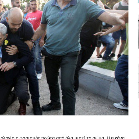
ΡΟΣΩΠΟΓΡΑΦΙΕΣ
νερό
ΑΝΑΓΝΩΣΕΙΣ
: από τον Αντιδιαφωτισμό στον ψηφιακό Κοινωνικό Δαρβινισμό
δημοσιογραφία βάζει τα χέρια της και βγάζει τα μάτια της
ΑΠΟΨΕΙΣ
εργασίας ΗΠΑ-Σαουδικής Αραβίας
ΑΠΟΨΕΙΣ
και το Σχέδιο Άτσεσον
ΑΠΟΨΕΙΣ
ΑΠΟΨΕΙΣ
ίτευση
ΠΡΟΒΟΛΕΣ
η Αυγούστου: Πώς ένας αποτυχημένος κοινοβουλευτικός έγινε
ίται και δεν εκβιάζεται
ΠΑΡΕΜΒΑΣΕΙΣ
χη της δεύτερης θέσης είναι (πολύ) ανοιχτή ακόμη. Προς αναμέτρηση
δεολογία ο φασισμός πρώτα από όλα μισεί το σώμα. Η εικόνα