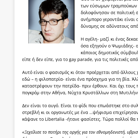
των εύσωμων τραμπούκων ν
των δύο κομμάτων και όχι Ανδρουλάκη -Τσίπρα.
δολοφόνησαν σε πολιτική σ
[ 3 Αυγούστου 2026 ]
Η τραγωδία της δημοκρατική
ανήμπορο γεροντάκι είναι ο
δύναμης σε αδύνατους από
μπορούν να φέρουν την αλλαγή
ΠΡΟΕΚΤΑΣΕΙΣ
[ 3 Αυγούστου 2026 ]
Γιατί λιγοστεύουν «τα χρόνι
Η αγέλη- μαζί κι ένας δεκ
όσα εξηγούν ο Ψωμιάδης- ο
εμβληματικό «Πολίτη Κέιν»
ΠΑΡΕΜΒΑΣΕΙΣ
κάποιος δημοτικός σύμβουλ
[ 3 Αυγούστου 2026 ]
Το Νομικό DNA του Υπερταμ
είπε ή δεν είπε, για το gay parade, για τις πολιτικές απ
[ 3 Αυγούστου 2026 ]
Το γάλλιο και η γεωπολιτική
Αυτό είναι ο φασισμός κι όταν προέρχεται από άλλους 
εδώ – η φιλοπατρία- είναι ένα πρόσχημα για τη βία. Ά
[ 3 Αυγούστου 2026 ]
«Εδοξάσθη κρυπτομένη και 
καταστρέφουν την πατρίδα- πριν έρθουν. Και όχι τους
ΠΑΡΕΜΒΑΣΕΙΣ
πογκρόμ στην Αθήνα, Νύχτα Κρυστάλλων στη Μυτιλήν
Δεν είναι το αυγό. Είναι το φίδι που επωάστηκε στο σ
στρεβλή κι οι οργανωτές με ένα …ψήφισμα επιχείρησα
κάψανε το Libertalia -ήτανε φασίστες. Τώρα πολλοί θα 
«Ξεχείλισε το ποτήρι της οργής για τον εθνομηδενιστή, υβ