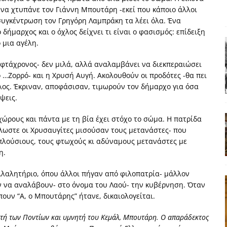
α χτυπάνε τον Γιάννη Μπουτάρη -εκεί που κάποιο άλλοι
ΑΠΟΨΕΙΣ
υγκέντρωση τον Γρηγόρη Λαμπράκη τα λέει όλα. Ένα
ς παράταξης: Ο λαός θέλει, αλλά τα κόμματα της αντιπολίτευσης δεν
 δήμαρχος και ο όχλος δείχνει τι είναι ο φασισμός: επίδειξη
 μια αγέλη.
α της αθωότητας;» Το «αίνιγμα»και η «λύση» του μέσα από τον
αεφτάχρονος- δεν μιλά, αλλά αναλαμβάνει να διεκπεραιώσει
 …Ζορρό- και η Χρυσή Αυγή. Ακολουθούν οι προδότες -θα πει
ος. Έκριναν, αποφάσισαν, τιμωρούν τον δήμαρχο για όσα
είου και οι Ρήτρες του ESM
ΑΠΟΨΕΙΣ
όψεις.
 ισχύς για την Ελλάδα
ΑΠΟΨΕΙΣ
χώρους και πάντα με τη βία έχει στόχο το σώμα. Η πατρίδα
λλωστε οι Χρυσαυγίτες μισούσαν τους μετανάστες- που
εγελοιοποιήθη εμφανιζόμενη»: Το άδοξο βήμα της Μ. Καρυστιανού
 πλούσιους, τους φτωχούς κι αδύναμους μετανάστες με
η.
υλλαλητήριο, όπου άλλοι πήγαν από φιλοπατρία- μάλλον
ν να αναλάβουν- στο όνομα του Λαού- την κυβέρνηση. Όταν
πουν “Α, ο Μπουτάρης” ήτανε, δικαιολογείται.
ριστή των Ποντίων και υμνητή του Κεμάλ, Μπουτάρη. Ο απαράδεκτος