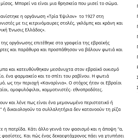
 μίσος. Μπορεί να είναι μια θρησκεία που μισεί το σώμα.
μφανίστηκε η οργάνωση
«Τρία Έψιλον» το 1927 στη
ιστές με τις κιτρινόμαυρες στολές, γκλόμπς και κράνη και
νική Ένωσις Ελλάδος».
 της οργάνωσης επιτέθηκε στα γραφεία της εβραϊκής
τες και παράθυρα και προσπάθησαν να βάλουν φωτιά και
μπα και κατευθύνθηκαν μεσάνυχτα στον εβραϊκό οικισμό
, ένα φαρμακείο και το σπίτι του ραβίνου. Η φωτιά
μό, ως την περιοχή «Καναρίνια». Ο στόχος ήταν οι Εβραίοι
ραίοι, ομοφυλόφιλοι, κομμοτνιστές- εθνοπροδότες.
πουν και λένε πως είναι ένα μεμονωμένο περιστατικό ή
ε” ή δικαιολογούν τα συλλαλητήρια δεν κατανοούν τη ρίζα
ύτε η πατρίδα. Κάτι άλλο γεννά τον φασισμό και η άποψη “α,
ς φασίστες. Και πώς ένας δεκαεφτάχρονος πάει να χτυπήσει