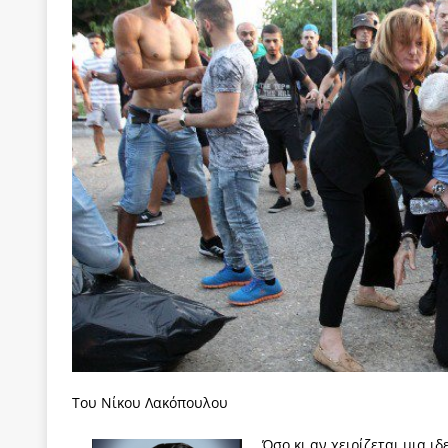
[ 22 Μαΐου 2020 ]
Μακάριος Λαζαρίδης: Έργο!
Π
[ 4 Αυγούστου 2026 ]
Θα ανήκεις όπου ανήκει το 
[ 4 Αυγούστου 2026 ]
Η γενεαλογία του φασισμού
ΠΑΡΕΜΒΑΣΕΙΣ
[ 4 Αυγούστου 2026 ]
Εφημερίδα «Εστία»: Όταν η 
[ 4 Αυγούστου 2026 ]
Η συμφωνία πυρηνικής συν
[ 4 Αυγούστου 2026 ]
Τα γεγονότα της Τηλλυρίας 
[ 4 Αυγούστου 2026 ]
Tηλεοπτικοί “Mega-Fiers”…
[ 4 Αυγούστου 2026 ]
Κώστας Τσουκαλάς: Αντιπολ
[ 4 Αυγούστου 2026 ]
Ο Ιωάννης Μεταξάς και η 4
δικτάτορας
ΕΠΙΛΟΓΕΣ
[ 3 Αυγούστου 2026 ]
Η ελευθεροτυπία δεν απειλε
Του Νίκου Λακόπουλου
[ 3 Αυγούστου 2026 ]
ΠΑΣΟΚ ή ΕΛ.ΑΣ.; Γιατί η μά
Όσο κι αν χειρίζεται μια ι