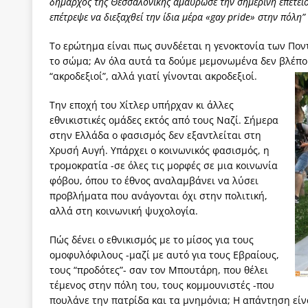
δήμαρχος της Θεσσαλονίκης αμαύρωσε την σημερινή επέτει
επέτρεψε να διεξαχθεί την ίδια μέρα «gay pride» στην πόλη”
Το ερώτημα είναι πως συνδέεται η γενοκτονία των Ποντ
το σώμα; Αν όλα αυτά τα δούμε μεμονωμένα δεν βλέπουμ
“ακροδεξιοί”, αλλά γιατί γίνονται ακροδεξιοί.
Την εποχή του Χίτλερ υπήρχαν κι άλλες
εθνικιστικές ομάδες εκτός από τους Ναζί. Σήμερα
στην Ελλάδα ο φασισμός δεν εξαντλείται στη
Χρυσή Αυγή. Υπάρχει ο κοινωνικός φασισμός, η
τρομοκρατία -σε όλες τις μορφές σε μια κοινωνία
φόβου, όπου το έθνος αναλαμβάνει να λύσει
προβλήματα που ανάγονται όχι στην πολιτική,
αλλά στη κοινωνική ψυχολογία.
Πώς δένει ο εθνικισμός με το μίσος για τους
ομοφυλόφιλους -μαζί με αυτό για τους Εβραίους,
τους “προδότες”- σαν τον Μπουτάρη, που θέλει
τέμενος στην πόλη του, τους κομμουνιστές -που
πουλάνε την πατρίδα και τα μνημόνια; H απάντηση είνα