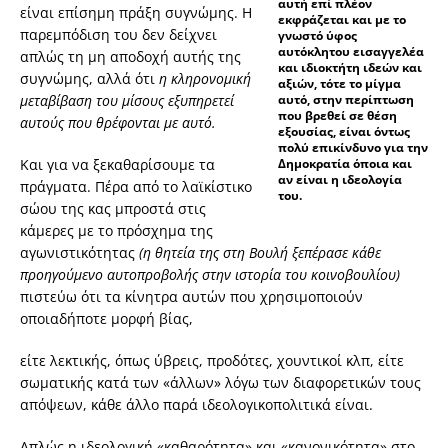
αυτή επί πλέον
είναι επίσημη πράξη συγνώμης. Η
εκφράζεται και με το
παρεμπόδιση του δεν δείχνει
γνωστό ύφος
αυτόκλητου εισαγγελέα
απλώς τη μη αποδοχή αυτής της
και ιδιοκτήτη ιδεών και
συγνώμης, αλλά ότι
η κληρονομική
αξιών, τότε το μίγμα
μεταβίβαση του μίσους εξυπηρετεί
αυτό, στην περίπτωση
που βρεθεί σε θέση
αυτούς που θρέφονται με αυτό.
εξουσίας, είναι όντως
πολύ επικίνδυνο για την
Και για να ξεκαθαρίσουμε τα
Δημοκρατία όποια και
αν είναι η ιδεολογία
πράγματα. Πέρα από το λαϊκίστικο
του.
σώου της κας μπροστά στις
κάμερες με το πρόσχημα της
αγωνιστικότητας
(η θητεία της στη Βουλή ξεπέρασε κάθε
προηγούμενο αυτοπροβολής στην ιστορία του κοινοβουλίου)
πιστεύω ότι τα κίνητρα αυτών που χρησιμοποιούν
οποιαδήποτε μορφή βίας,
είτε λεκτικής, όπως ύβρεις, προδότες, χουντικοί κλπ, είτε
σωματικής κατά των «άλλων» λόγω των διαφορετικών τους
απόψεων, κάθε άλλο παρά ιδεολογικοπολιτικά είναι.
Απλώς η ιδεολογική «καθαρότητα» και «κανονικότητα» στο