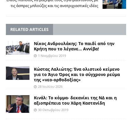
τις άσπρες μπλούζες και τις ανατριχιαστικές ιδέες
RELATED ARTICLES
Νίκος Ανδρουλάκης: Το παιδί από την
Κρήτη που το λέγανε… Αννίβα!
1 Νοεμβρίου 2019
Kώστας Λαλιώτης: Ένα ολιστικό κείμενο
για το Άγιο Όρος και το σύγχρονο ρεύμα
της «νεο-ορθοδοξίας»
28 Ιουλίου 2026
Κινάλ: Το κόμμα- δεκανίκι της ΝΔ και η
αξιοπρέπεια του Χάρη Καστανίδη
30 Οκτωβρίου 2019