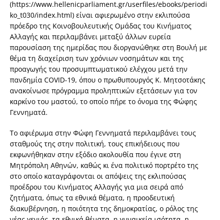
(https://www.hellenicparliament.gr/userfiles/ebooks/periodi
ko_t030/index.html) είναι αφιερωμένο στην εκλιπούσα
πρόεδρο της Κοινοβουλευτικής Ομάδας του Κινήματος
Αλλαγής και περιλαμβάνει μεταξύ άλλων ευρεία
παρουσίαση της ημερίδας που διοργανώθηκε στη Βουλή με
θέμα τη διαχείριση των χρόνιων νοσημάτων και της
προαγωγής του προσυμπτωματικού ελέγχου μετά την
πανδημία COVID-19, όπου ο πρωθυπουργός Κ. Μητσοτάκης
ανακοίνωσε πρόγραμμα προληπτικών εξετάσεων για τον
καρκίνο του μαστού, το οποίο πήρε το όνομα της Φώφης
Γεννηματά.
Το αφιέρωμα στην Φώφη Γεννηματά περιλαμβάνει τους
σταθμούς της στην πολιτική, τους επικήδειους που
εκφωνήθηκαν στην εξόδιο ακολουθία που έγινε στη
Μητρόπολη Αθηνών, καθώς κι ένα πολιτικό πορτρέτο της
στο οποίο καταγράφονται οι απόψεις της εκλιπούσας
προέδρου του Κινήματος Αλλαγής για μια σειρά από
ζητήματα, όπως τα εθνικά θέματα, η προοδευτική
διακυβέρνηση, η ποιότητα της δημοκρατίας, ο ρόλος της
νέας γενιάς, τα εθνικά θέματα, η γυναικεία ισότητα, η