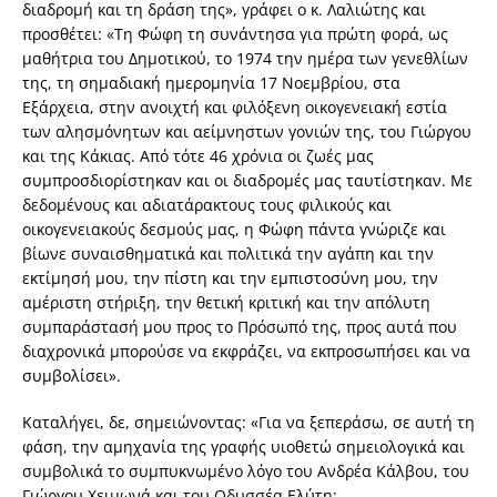
διαδρομή και τη δράση της», γράφει ο κ. Λαλιώτης και
προσθέτει: «Τη Φώφη τη συνάντησα για πρώτη φορά, ως
μαθήτρια του Δημοτικού, το 1974 την ημέρα των γενεθλίων
της, τη σημαδιακή ημερομηνία 17 Νοεμβρίου, στα
Εξάρχεια, στην ανοιχτή και φιλόξενη οικογενειακή εστία
των αλησμόνητων και αείμνηστων γονιών της, του Γιώργου
και της Κάκιας. Από τότε 46 χρόνια οι ζωές μας
συμπροσδιορίστηκαν και οι διαδρομές μας ταυτίστηκαν. Με
δεδομένους και αδιατάρακτους τους φιλικούς και
οικογενειακούς δεσμούς μας, η Φώφη πάντα γνώριζε και
βίωνε συναισθηματικά και πολιτικά την αγάπη και την
εκτίμησή μου, την πίστη και την εμπιστοσύνη μου, την
αμέριστη στήριξη, την θετική κριτική και την απόλυτη
συμπαράστασή μου προς το Πρόσωπό της, προς αυτά που
διαχρονικά μπορούσε να εκφράζει, να εκπροσωπήσει και να
συμβολίσει».
Καταλήγει, δε, σημειώνοντας: «Για να ξεπεράσω, σε αυτή τη
φάση, την αμηχανία της γραφής υιοθετώ σημειολογικά και
συμβολικά το συμπυκνωμένο λόγο του Ανδρέα Κάλβου, του
Γιώργου Χειμωνά και του Οδυσσέα Ελύτη: