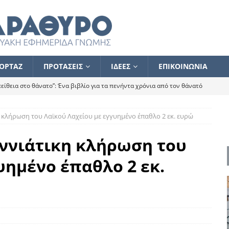
ΟΡΤΑΖ
ΠΡΟΤΑΣΕΙΣ
ΙΔΕΕΣ
ΕΠΙΚΟΙΝΩΝΙΑ
ίθεια στο θάνατο”: Ένα βιβλίο για τα πενήντα χρόνια από τον θάνατό
 κλήρωση του Λαϊκού Λαχείου με εγγυημένο έπαθλο 2 εκ. ευρώ
α το ποιος κοροϊδεύει ποιον Αλέξη
ΑΝΑΓΝΩΣΕΙΣ
 ισχυρίστηκα ότι δεν υπάρχει παρακολούθηση και κέντρο το οποίο
εννιάτικη κλήρωση του
υημένο έπαθλο 2 εκ.
τεί θερμά όσους σπεύδουν να το ενισχύσουν – Συνεχίζουμε
FLASH
ίας θα κινηθεί στην αντίθετη κατεύθυνση
ΑΝΑΓΝΩΣΕΙΣ
ΠΡΟΣΩΠΟΓΡΑΦΙΕΣ
ίλημμα των εκλογών
ΑΝΑΓΝΩΣΕΙΣ