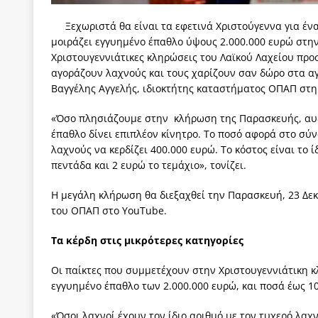
ΠΑΡΕΜΒΑΣΕΙΣ
Ξεχωριστά θα είναι τα εφετινά Χριστούγεννα για έν
[ 4 Αυγούστου 2026 ]
Εφημερίδα «Εστία»: Όταν η 
μοιράζει εγγυημένο έπαθλο ύψους 2.000.000 ευρώ στην
Χριστουγεννιάτικες κληρώσεις του Λαϊκού Λαχείου προ
[ 4 Αυγούστου 2026 ]
Η συμφωνία πυρηνικής συν
αγοράζουν λαχνούς και τους χαρίζουν σαν δώρο στα αγ
[ 4 Αυγούστου 2026 ]
Τα γεγονότα της Τηλλυρίας 
Βαγγέλης Αγγελής, ιδιοκτήτης καταστήματος ΟΠΑΠ στη
[ 4 Αυγούστου 2026 ]
Tηλεοπτικοί “Mega-Fiers”…
«Όσο πλησιάζουμε στην κλήρωση της Παρασκευής, αυξ
έπαθλο δίνει επιπλέον κίνητρο. Το ποσό αφορά στο σύν
[ 4 Αυγούστου 2026 ]
Κώστας Τσουκαλάς: Αντιπολ
λαχνούς να κερδίζει 400.000 ευρώ. Το κόστος είναι το 
[ 4 Αυγούστου 2026 ]
Ο Ιωάννης Μεταξάς και η 4
πεντάδα και 2 ευρώ το τεμάχιο», τονίζει.
δικτάτορας
ΕΠΙΛΟΓΕΣ
Η μεγάλη κλήρωση θα διεξαχθεί την Παρασκευή, 23 Δεκε
του ΟΠΑΠ στο YouTube.
Τα κέρδη στις μικρότερες κατηγορίες
Οι παίκτες που συμμετέχουν στην Χριστουγεννιάτικη κλ
εγγυημένο έπαθλο των 2.000.000 ευρώ, και ποσά έως 10
«Όσοι λαχνοί έχουν τον ίδιο αριθμό με τον τυχερό λαχ