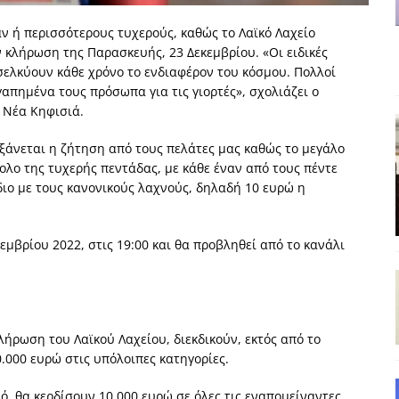
αν ή περισσότερους τυχερούς, καθώς το Λαϊκό Λαχείο
δημοσιογραφία βάζει τα χέρια της και βγάζει τα μάτια της
ΑΠΟΨΕΙΣ
 κλήρωση της Παρασκευής, 23 Δεκεμβρίου. «Οι ειδικές
σελκύουν κάθε χρόνο το ενδιαφέρον του κόσμου. Πολλοί
εργασίας ΗΠΑ-Σαουδικής Αραβίας
ΑΠΟΨΕΙΣ
απημένα τους πρόσωπα για τις γιορτές», σχολιάζει ο
και το Σχέδιο Άτσεσον
ΑΠΟΨΕΙΣ
 Νέα Κηφισιά.
ΑΠΟΨΕΙΣ
άνεται η ζήτηση από τους πελάτες μας καθώς το μεγάλο
ολο της τυχερής πεντάδας, με κάθε έναν από τους πέντε
ίτευση
ΠΡΟΒΟΛΕΣ
ίδιο με τους κανονικούς λαχνούς, δηλαδή 10 ευρώ η
η Αυγούστου: Πώς ένας αποτυχημένος κοινοβουλευτικός έγινε
μβρίου 2022, στις 19:00 και θα προβληθεί από το κανάλι
ήρωση του Λαϊκού Λαχείου, διεκδικούν, εκτός από το
.000 ευρώ στις υπόλοιπες κατηγορίες.
νό θα κερδίσουν 10.000 ευρώ σε όλες τις εναπομείναντες