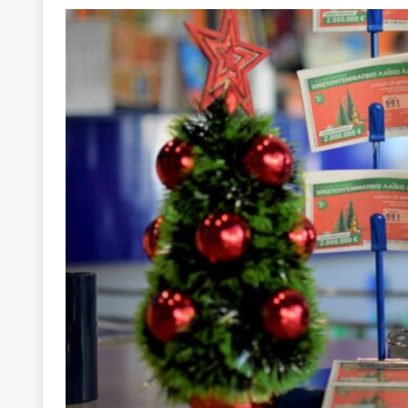
[ 22 Μαΐου 2020 ]
Μακάριος Λαζαρίδης: Έργο!
Π
[ 6 Αυγούστου 2026 ]
Κ. Μητσοτάκης, Α. Τσίπρας, 
-και οι εκλογές της Άνοιξης
ΑΠΟΨΕΙΣ
[ 6 Αυγούστου 2026 ]
“Τίς γλαῦκ’ Ἀθήναζ’ ἤγαγεν”;
[ 6 Αυγούστου 2026 ]
Το μεγάλο «ριφιφί» του Ταμ
ΑΠΟΨΕΙΣ
[ 6 Αυγούστου 2026 ]
22 πρώην στελέχη της «Ελπ
ελάχιστα πρόσωπα, με λογικές “αυλών”, μηχανισ
[ 6 Αυγούστου 2026 ]
Δόμνα Μιχαηλίδου: Αξιοπρ
[ 6 Αυγούστου 2026 ]
Η δημοκρατία της διαχείρισ
[ 5 Αυγούστου 2026 ]
Κυριάκος Μητσοτάκης: Αναλ
[ 4 Αυγούστου 2026 ]
Θα ανήκεις όπου ανήκει το 
[ 4 Αυγούστου 2026 ]
Η γενεαλογία του φασισμού