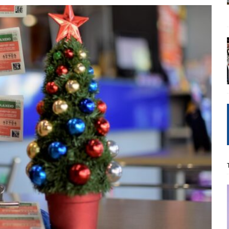
ΡΟΣΩΠΟΓΡΑΦΙΕΣ
Μ. Καρυστιανού, Α. Σαμαράς: παλαιοί παίκτες και νέοι σε νέους ρόλους
ΑΠΟΨΕΙΣ
είου Ανάκαμψης: Κυβερνητική απληστία και αντιπολιτευτική αφασία
ίδας» καταγγέλουν “ένα συγκεντρωτικό μοντέλο αποφάσεων από
μών και παρασκηνιακών ανταγωνισμών”
ΣΚΕΨΕΙΣ
έπεια
ΠΡΟΒΟΛΕΣ
ης τελειώνει
ΠΑΡΕΜΒΑΣΕΙΣ
γησίες
ΠΡΟΒΟΛΕΣ
νερό
ΑΝΑΓΝΩΣΕΙΣ
: από τον Αντιδιαφωτισμό στον ψηφιακό Κοινωνικό Δαρβινισμό