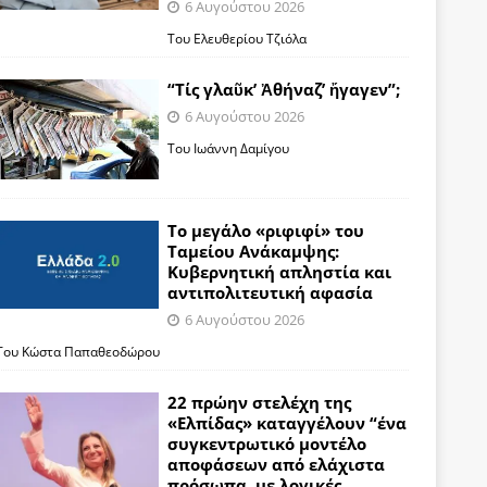
6 Αυγούστου 2026
Του Ελευθερίου Τζιόλα
“Τίς γλαῦκ’ Ἀθήναζ’ ἤγαγεν”;
6 Αυγούστου 2026
Του Ιωάννη Δαμίγου
Το μεγάλο «ριφιφί» του
Ταμείου Ανάκαμψης:
Κυβερνητική απληστία και
αντιπολιτευτική αφασία
6 Αυγούστου 2026
Του Κώστα Παπαθεοδώρου
22 πρώην στελέχη της
«Ελπίδας» καταγγέλουν “ένα
συγκεντρωτικό μοντέλο
αποφάσεων από ελάχιστα
πρόσωπα, με λογικές