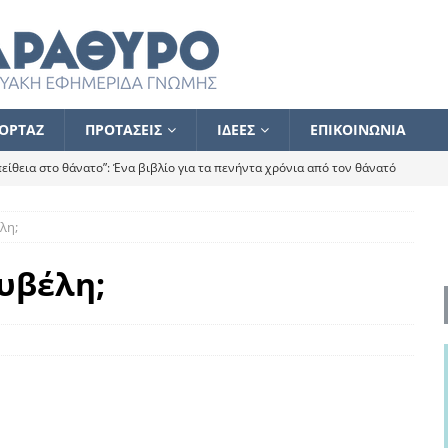
ΟΡΤΑΖ
ΠΡΟΤΑΣΕΙΣ
ΙΔΕΕΣ
ΕΠΙΚΟΙΝΩΝΙΑ
ίθεια στο θάνατο”: Ένα βιβλίο για τα πενήντα χρόνια από τον θάνατό
λη;
α το ποιος κοροϊδεύει ποιον Αλέξη
ΑΝΑΓΝΩΣΕΙΣ
 ισχυρίστηκα ότι δεν υπάρχει παρακολούθηση και κέντρο το οποίο
ουβέλη;
τεί θερμά όσους σπεύδουν να το ενισχύσουν – Συνεχίζουμε
FLASH
ίας θα κινηθεί στην αντίθετη κατεύθυνση
ΑΝΑΓΝΩΣΕΙΣ
ΠΡΟΣΩΠΟΓΡΑΦΙΕΣ
ίλημμα των εκλογών
ΑΝΑΓΝΩΣΕΙΣ