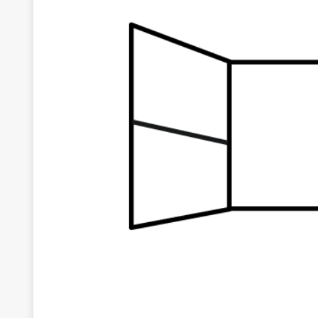
[ 22 Μαΐου 2020 ]
Μακάριος Λαζαρίδης: Έργο!
Π
[ 4 Αυγούστου 2026 ]
Θα ανήκεις όπου ανήκει το 
[ 4 Αυγούστου 2026 ]
Η γενεαλογία του φασισμού
ΠΑΡΕΜΒΑΣΕΙΣ
[ 4 Αυγούστου 2026 ]
Εφημερίδα «Εστία»: Όταν η 
[ 4 Αυγούστου 2026 ]
Η συμφωνία πυρηνικής συν
[ 4 Αυγούστου 2026 ]
Τα γεγονότα της Τηλλυρίας 
[ 4 Αυγούστου 2026 ]
Tηλεοπτικοί “Mega-Fiers”…
[ 4 Αυγούστου 2026 ]
Κώστας Τσουκαλάς: Αντιπολ
[ 4 Αυγούστου 2026 ]
Ο Ιωάννης Μεταξάς και η 4
δικτάτορας
ΕΠΙΛΟΓΕΣ
[ 3 Αυγούστου 2026 ]
Η ελευθεροτυπία δεν απειλε
[ 3 Αυγούστου 2026 ]
ΠΑΣΟΚ ή ΕΛ.ΑΣ.; Γιατί η μά