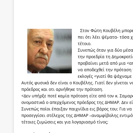
των δύο κομμάτων και όχι Ανδρουλάκη -Τσίπρα.
[ 3 Αυγούστου 2026 ]
Η τραγωδία της δημοκρατική
μπορούν να φέρουν την αλλαγή
ΠΡΟΕΚΤΑΣΕΙΣ
Στον Φώτη Κουβέλη μπορεί 
[ 3 Αυγούστου 2026 ]
Γιατί λιγοστεύουν «τα χρόνι
πει ότι λέει ψέματα- τόσα 
τέτοιο.
εμβληματικό «Πολίτη Κέιν»
ΠΑΡΕΜΒΑΣΕΙΣ
Συνεπώς όταν για δύο μέσα 
[ 3 Αυγούστου 2026 ]
Το Νομικό DNA του Υπερταμ
την προεδρία τη Δημοκρατί
προβαίνει μετά από μια <
[ 3 Αυγούστου 2026 ]
Το γάλλιο και η γεωπολιτική
να αποδεχθεί την πρόταση 
εκλογές <γιατί θα ψάχναμε 
[ 3 Αυγούστου 2026 ]
«Εδοξάσθη κρυπτομένη και 
Αυτός φυσικά δεν είναι ο Κουβέλης. Γιατί δεν γίνεται 
ΠΑΡΕΜΒΑΣΕΙΣ
πρόεδρος και οτι αρνήθηκε την πρόταση.
<Δεν υπήρξε ποτέ καμία πρόταση είτε από τον κ. Σαμαρά
ονομαστικά ο απερχόμενος πρόεδρος της ΔΗΜΑΡ. Δεν είνα
Συνεπώς ποίοι έπαιξαν παιχνίδια εις βάρος του; Για να
προσεγγίσει στέλεχος της ΔΗΜΑΡ –αναμφίβολης εντιμότ
τέτοιες ζυμώσεις και για λογαριασμό τίνος;