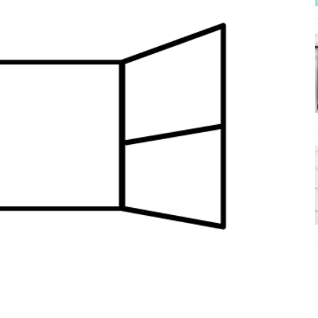
ΡΟΣΩΠΟΓΡΑΦΙΕΣ
νερό
ΑΝΑΓΝΩΣΕΙΣ
: από τον Αντιδιαφωτισμό στον ψηφιακό Κοινωνικό Δαρβινισμό
δημοσιογραφία βάζει τα χέρια της και βγάζει τα μάτια της
ΑΠΟΨΕΙΣ
εργασίας ΗΠΑ-Σαουδικής Αραβίας
ΑΠΟΨΕΙΣ
και το Σχέδιο Άτσεσον
ΑΠΟΨΕΙΣ
ΑΠΟΨΕΙΣ
ίτευση
ΠΡΟΒΟΛΕΣ
η Αυγούστου: Πώς ένας αποτυχημένος κοινοβουλευτικός έγινε
ίται και δεν εκβιάζεται
ΠΑΡΕΜΒΑΣΕΙΣ
χη της δεύτερης θέσης είναι (πολύ) ανοιχτή ακόμη. Προς αναμέτρηση