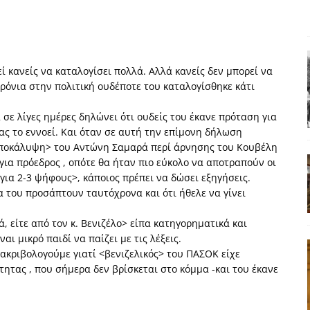
ΑΠΟΨΕΙΣ
ς παράταξης: Ο λαός θέλει, αλλά τα κόμματα της αντιπολίτευσης δεν
κανείς να καταλογίσει πολλά. Αλλά κανείς δεν μπορεί να
α της αθωότητας;» Το «αίνιγμα»και η «λύση» του μέσα από τον
χρόνια στην πολιτική ουδέποτε του καταλογίσθηκε κάτι
σε λίγες ημέρες δηλώνει ότι ουδείς του έκανε πρόταση για
είου και οι Ρήτρες του ESM
ΑΠΟΨΕΙΣ
ας το εννοεί. Και όταν σε αυτή την επίμονη δήλωση
αποκάλυψη> του Αντώνη Σαμαρά περί άρνησης του Κουβέλη
 ισχύς για την Ελλάδα
ΑΠΟΨΕΙΣ
για πρόεδρος , οπότε θα ήταν πιο εύκολο να αποτραπούν οι
για 2-3 ψήφους>, κάποιος πρέπει να δώσει εξηγήσεις.
εγελοιοποιήθη εμφανιζόμενη»: Το άδοξο βήμα της Μ. Καρυστιανού
να του προσάπτουν ταυτόχρονα και ότι ήθελε να γίνει
, είτε από τον κ. Βενιζέλο> είπα κατηγορηματικά και
ι μικρό παιδί να παίζει με τις λέξεις.
 ακριβολογούμε γιατί <βενιζελικός> του ΠΑΣΟΚ είχε
ητας , που σήμερα δεν βρίσκεται στο κόμμα -και του έκανε