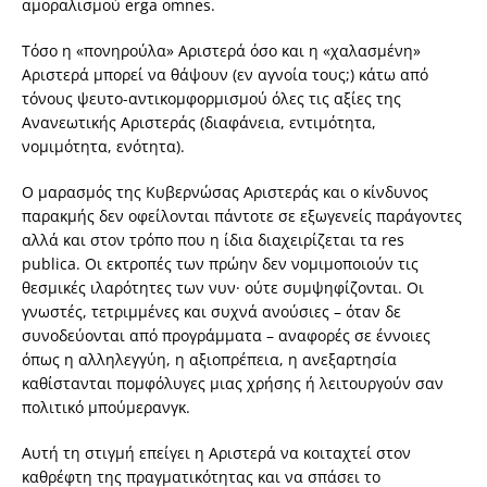
αμοραλισμού erga omnes.
Τόσο η «πονηρούλα» Αριστερά όσο και η «χαλασμένη»
Αριστερά μπορεί να θάψουν (εν αγνοία τους;) κάτω από
τόνους ψευτο-αντικομφορμισμού όλες τις αξίες της
Ανανεωτικής Αριστεράς (διαφάνεια, εντιμότητα,
νομιμότητα, ενότητα).
Ο μαρασμός της Κυβερνώσας Αριστεράς και ο κίνδυνος
παρακμής δεν οφείλονται πάντοτε σε εξωγενείς παράγοντες
αλλά και στον τρόπο που η ίδια διαχειρίζεται τα res
publica. Οι εκτροπές των πρώην δεν νομιμοποιούν τις
θεσμικές ιλαρότητες των νυν· ούτε συμψηφίζονται. Οι
γνωστές, τετριμμένες και συχνά ανούσιες – όταν δε
συνοδεύονται από προγράμματα – αναφορές σε έννοιες
όπως η αλληλεγγύη, η αξιοπρέπεια, η ανεξαρτησία
καθίστανται πομφόλυγες μιας χρήσης ή λειτουργούν σαν
πολιτικό μπούμερανγκ.
Αυτή τη στιγμή επείγει η Αριστερά να κοιταχτεί στον
καθρέφτη της πραγματικότητας και να σπάσει το