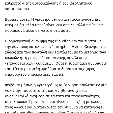
καθρεφτάκι της αυτοδικαίωσης ή του ιδεοληπτικού
ναρκισσισμού.
Βασικές αρχές. Η Αριστερά δεν διχάζει αλλά ενώνει. Δεν
στιγματίζει αλλά υπερβαίνει. Δεν απειλεί αλλά πείθει. Δεν
παραπλανά αλλά σε κοιτάει στα μάτια.
Η δημοκρατική ανάληψη της εξουσίας δεν ταυτίζεται με
την δυναμική κατάληψη ενός κτηρίου. Η διακυβέρνηση της
χώρας (και των πολιτών) δεν ταυτίζεται με το μέτρημα των
κουκιών ή τη ρητορική μιας γενικής συνέλευσης
«επαναστατικών» δυνάμεων. Ούτε η ευρωπαϊκή συνύπαρξη
ταυτίζεται με αφελή «μαθήματα δημοκρατίας» (προς
περισσότερο δημοκρατικές χώρες).
Φοβάμαι μήπως η Αριστερά ως Κυβέρνηση απολέσει εν μία
νυκτί την ταυτότητά της και κινηθεί άναρχα και
ανορθολογικά ανάμεσα σε τσιτάτα και πραγματικότητα,
αυτοβαυκαλιζόμενη ότι είναι «Άλλη» σε σχέση με όλους
τους Άλλους και διατρέχοντας τον κίνδυνο να καταγραφεί
ως πολιτικό aliud ή ακόμα και alien. Στο εσωτερικό μέτωπο