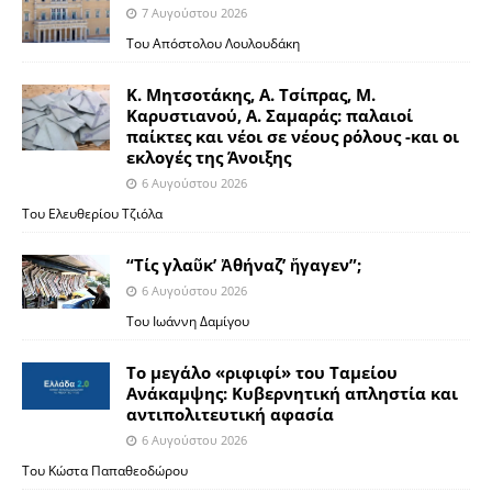
7 Αυγούστου 2026
Του Απόστολου Λουλουδάκη
Κ. Μητσοτάκης, Α. Τσίπρας, Μ.
Καρυστιανού, Α. Σαμαράς: παλαιοί
παίκτες και νέοι σε νέους ρόλους -και οι
εκλογές της Άνοιξης
6 Αυγούστου 2026
Του Ελευθερίου Τζιόλα
“Τίς γλαῦκ’ Ἀθήναζ’ ἤγαγεν”;
6 Αυγούστου 2026
Του Ιωάννη Δαμίγου
Το μεγάλο «ριφιφί» του Ταμείου
Ανάκαμψης: Κυβερνητική απληστία και
αντιπολιτευτική αφασία
6 Αυγούστου 2026
Του Κώστα Παπαθεοδώρου