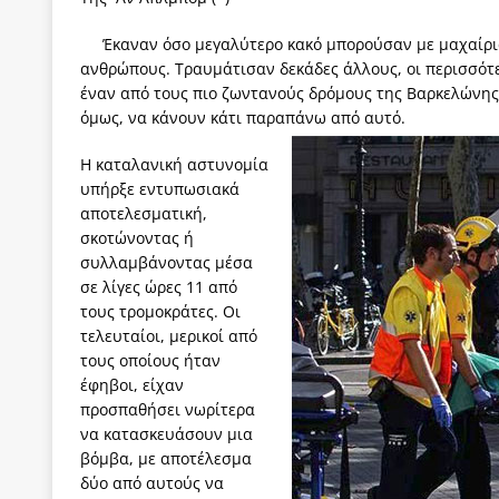
[ 3 Αυγούστου 2026 ]
Γιατί λιγοστεύουν «τα χρόνι
Έκαναν όσο μεγαλύτερο κακό μπορούσαν με μαχαίρι
εμβληματικό «Πολίτη Κέιν»
ΠΑΡΕΜΒΑΣΕΙΣ
ανθρώπους. Τραυμάτισαν δεκάδες άλλους, οι περισσότε
έναν από τους πιο ζωντανούς δρόμους της Βαρκελώνης,
[ 3 Αυγούστου 2026 ]
Το Νομικό DNA του Υπερταμ
όμως, να κάνουν κάτι παραπάνω από αυτό.
[ 3 Αυγούστου 2026 ]
Το γάλλιο και η γεωπολιτική
Η καταλανική αστυνομία
[ 3 Αυγούστου 2026 ]
«Εδοξάσθη κρυπτομένη και 
υπήρξε εντυπωσιακά
ΠΑΡΕΜΒΑΣΕΙΣ
αποτελεσματική,
σκοτώνοντας ή
[ 3 Αυγούστου 2026 ]
Να σπάσουμε τους δήμους ή
συλλαμβάνοντας μέσα
σε λίγες ώρες 11 από
[ 2 Αυγούστου 2026 ]
Σκορδαλιά χωρίς σκόρδο: Η
τους τρομοκράτες. Οι
τελευταίοι, μερικοί από
τους οποίους ήταν
έφηβοι, είχαν
προσπαθήσει νωρίτερα
να κατασκευάσουν μια
βόμβα, με αποτέλεσμα
δύο από αυτούς να