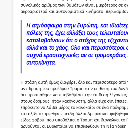
συνολικός αριθμός των θυμάτων είναι μικρότερος σε σχ
ακροαριστερά και αυτονομιστικά κινήματα, περιλαμβαν
Η ατμόσφαιρα στην Ευρώπη, και ιδιαίτερ
πόλεις της, έχει αλλάξει τους τελευταίο
καταλαβαίνουν ότι ο στόχος της τζιχαντι
αλλά και το χάος. Ολο και περισσότεροι 
συχνά ερασιτεχνικές: αν οι τρομοκράτες
αυτοκίνητα.
Η στάση αυτή όμως διαφέρει όλο και περισσότερο από
αντίδραση του προέδρου Τραμπ στην επίθεση του Λονδί
ότι προσπάθησε να υποβαθμίσει την επίθεση λέγοντας 
στους δρόμους ήταν κακόγουστη, αλλά είχε συνέπειες. 
επρόκειτο να λάβει μέρος το καλοκαίρι σε ένα πρόγραμ
το ταξίδι ακυρώθηκε επειδή άλλοι Αμερικανοί φοβήθηκα
είδος φόβου που υποθάλπει ο Τραμπ και διογκώνει το Fo
αρνούνται οι Ευρωπαίοι να επισκεφθούν τη Νέα Υόρκη 