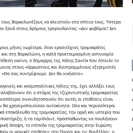
ε τους Βαρκελωνέζους να κλειστούν στα σπίτια τους. Ύστερα
αν ξανά στους δρόμους τραγουδώντας: «Δεν φοβάμαι? Δεν
λίγους μήνες νωρίτερα, όταν ερασιτέχνες τρομοκράτες
ς και στη Βαρκελώνη, η καλά προετοιμασμένη αστυνομία
πίθεση εκείνη, ο δήμαρχος της πόλης Σαντίκ Καν έστειλε το
όμενος στους «άρρωστους και διεστραμμένους εξτρεμιστές
 «Θα σας συντρίψουμε. Δεν θα νικήσετε».
ογενείς και κοσμοπολίτικες πόλεις της, έχει αλλάξει τους
ταλαβαίνουν ότι ο στόχος της τζιχαντιστικής τρομοκρατίας
ρισσότεροι συνειδητοποιούν ότι αυτές οι επιθέσεις είναι
εν θα χρησιμοποιούσαν αυτοκίνητα. Ολο και περισσότεροι
ικά επακόλουθα της τρομοκρατίας, την οργή και υστερία που
 υποστήριξη, ή τα ταμπλόιντ, προσπαθώντας να πουλήσουν
ορική άποψη, το επίπεδο της τρομοκρατίας στην Ευρώπη
ύν οι φονικές επιθέσεις στο Παρίσι και τις Βρυξέλλες, ο