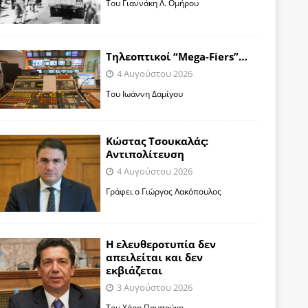
Toυ Γιαννάκη Λ. Ομήρου
Tηλεοπτικοί “Mega-Fiers”…
4 Αυγούστου 2026
Toυ Ιωάννη Δαμίγου
Κώστας Τσουκαλάς:
Αντιπολίτευση
4 Αυγούστου 2026
Γράφει ο Γιώργος Λακόπουλος
Η ελευθεροτυπία δεν
απειλείται και δεν
εκβιάζεται
3 Αυγούστου 2026
Του Χάρη Παμπούκη