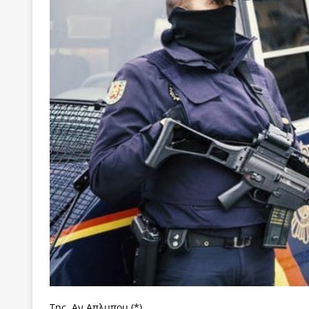
[ 22 Μαΐου 2020 ]
Μακάριος Λαζαρίδης: Έργο!
Π
[ 4 Αυγούστου 2026 ]
Η γενεαλογία του φασισμού
ΕΠΙΛΟΓΕΣ
[ 4 Αυγούστου 2026 ]
Εφημερίδα «Εστία»: Όταν η 
[ 4 Αυγούστου 2026 ]
Η συμφωνία πυρηνικής συν
[ 4 Αυγούστου 2026 ]
Τα γεγονότα της Τηλλυρίας 
[ 4 Αυγούστου 2026 ]
Tηλεοπτικοί “Mega-Fiers”…
[ 4 Αυγούστου 2026 ]
Κώστας Τσουκαλάς: Αντιπολ
[ 3 Αυγούστου 2026 ]
Η ελευθεροτυπία δεν απειλε
[ 3 Αυγούστου 2026 ]
ΠΑΣΟΚ ή ΕΛ.ΑΣ.; Γιατί η μά
των δύο κομμάτων και όχι Ανδρουλάκη -Τσίπρα.
[ 3 Αυγούστου 2026 ]
Η τραγωδία της δημοκρατική
μπορούν να φέρουν την αλλαγή
ΠΡΟΕΚΤΑΣΕΙΣ
Της Αν Απλμπομ (*)