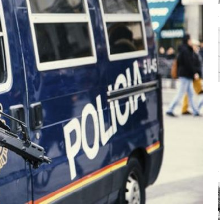
ΡΟΣΩΠΟΓΡΑΦΙΕΣ
: από τον Αντιδιαφωτισμό στον ψηφιακό Κοινωνικό Δαρβινισμό
δημοσιογραφία βάζει τα χέρια της και βγάζει τα μάτια της
ΑΠΟΨΕΙΣ
εργασίας ΗΠΑ-Σαουδικής Αραβίας
ΑΠΟΨΕΙΣ
και το Σχέδιο Άτσεσον
ΑΠΟΨΕΙΣ
ΑΠΟΨΕΙΣ
ίτευση
ΠΡΟΒΟΛΕΣ
ίται και δεν εκβιάζεται
ΠΑΡΕΜΒΑΣΕΙΣ
χη της δεύτερης θέσης είναι (πολύ) ανοιχτή ακόμη. Προς αναμέτρηση
ΑΠΟΨΕΙΣ
ς παράταξης: Ο λαός θέλει, αλλά τα κόμματα της αντιπολίτευσης δεν