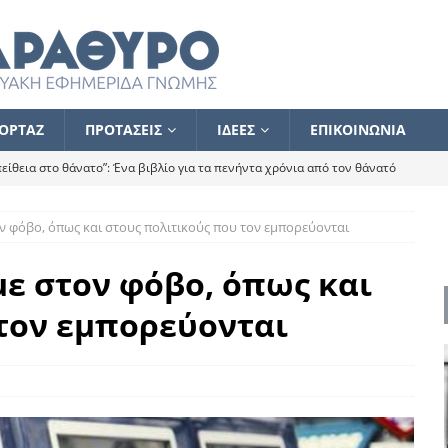
ΟΡΤΑΖ
ΠΡΟΤΑΣΕΙΣ
ΙΔΕΕΣ
ΕΠΙΚΟΙΝΩΝΙΑ
ίθεια στο θάνατο”: Ένα βιβλίο για τα πενήντα χρόνια από τον θάνατό
ν φόβο, όπως και στους πολιτικούς που τον εμπορεύονται
α το ποιος κοροϊδεύει ποιον Αλέξη
ΑΝΑΓΝΩΣΕΙΣ
 ισχυρίστηκα ότι δεν υπάρχει παρακολούθηση και κέντρο το οποίο
ε στον φόβο, όπως και
 τον εμπορεύονται
τεί θερμά όσους σπεύδουν να το ενισχύσουν – Συνεχίζουμε
FLASH
ίας θα κινηθεί στην αντίθετη κατεύθυνση
ΑΝΑΓΝΩΣΕΙΣ
ΠΡΟΣΩΠΟΓΡΑΦΙΕΣ
ίλημμα των εκλογών
ΑΝΑΓΝΩΣΕΙΣ