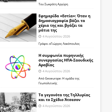
Του Σωκράτη Αργύρη
Εφημερίδα «Εστία»: Όταν η
δημοσιογραφία βάζει τα
χέρια της και βγάζει τα
μάτια της
4 Αυγούστου 2026
Γράφει οΓιώργος Λακόπουλος
Η συμφωνία πυρηνικής
συνεργασίας ΗΠΑ-Σαουδικής
Αραβίας
4 Αυγούστου 2026
Από Geoeurope: H ομάδα της
Γεωπολιτικής
Τα γεγονότα της Τηλλυρίας
και το Σχέδιο Άτσεσον
4 Αυγούστου 2026