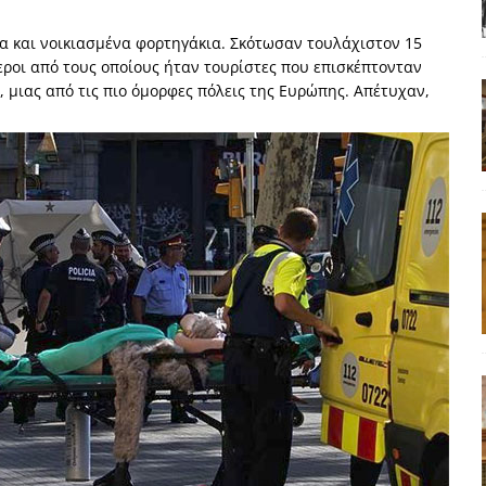
α της αθωότητας;» Το «αίνιγμα»και η «λύση» του μέσα από τον
α και νοικιασμένα φορτηγάκια. Σκότωσαν τουλάχιστον 15
ροι από τους οποίους ήταν τουρίστες που επισκέπτονταν
 μιας από τις πιο όμορφες πόλεις της Ευρώπης. Απέτυχαν,
είου και οι Ρήτρες του ESM
ΑΠΟΨΕΙΣ
 ισχύς για την Ελλάδα
ΑΠΟΨΕΙΣ
εγελοιοποιήθη εμφανιζόμενη»: Το άδοξο βήμα της Μ. Καρυστιανού
 τον υπερσυγκεντρωτισμό;
ΠΑΡΕΜΒΑΣΕΙΣ
 αυτοεκπλήρωση του Τσίπρα
ΑΝΑΓΝΩΣΕΙΣ