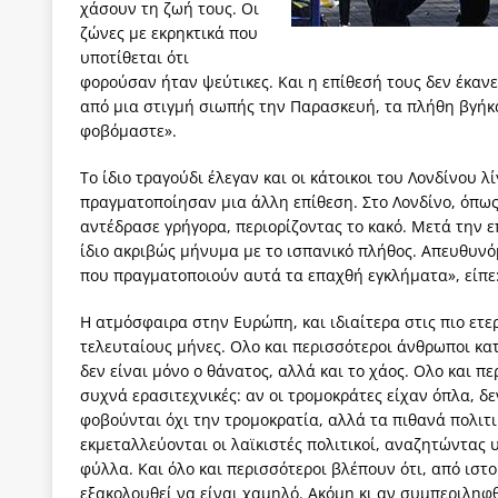
χάσουν τη ζωή τους. Οι
ζώνες με εκρηκτικά που
υποτίθεται ότι
φορούσαν ήταν ψεύτικες. Και η επίθεσή τους δεν έκαν
από μια στιγμή σιωπής την Παρασκευή, τα πλήθη βγήκ
φοβόμαστε».
Το ίδιο τραγούδι έλεγαν και οι κάτοικοι του Λονδίνου 
πραγματοποίησαν μια άλλη επίθεση. Στο Λονδίνο, όπω
αντέδρασε γρήγορα, περιορίζοντας το κακό. Μετά την ε
ίδιο ακριβώς μήνυμα με το ισπανικό πλήθος. Απευθυν
που πραγματοποιούν αυτά τα επαχθή εγκλήματα», είπε:
Η ατμόσφαιρα στην Ευρώπη, και ιδιαίτερα στις πιο ετερ
τελευταίους μήνες. Ολο και περισσότεροι άνθρωποι κα
δεν είναι μόνο ο θάνατος, αλλά και το χάος. Ολο και πε
συχνά ερασιτεχνικές: αν οι τρομοκράτες είχαν όπλα, δ
φοβούνται όχι την τρομοκρατία, αλλά τα πιθανά πολιτ
εκμεταλλεύονται οι λαϊκιστές πολιτικοί, αναζητώντας
φύλλα. Και όλο και περισσότεροι βλέπουν ότι, από ιστ
εξακολουθεί να είναι χαμηλό. Ακόμη κι αν συμπεριληφθο