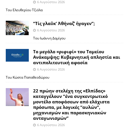
6 Αυγούστου 2026
Του Ελευθερίου Τζιόλα
“Τίς γλαῦκ’ Ἀθήναζ’ ἤγαγεν”;
6 Αυγούστου 2026
Του Ιωάννη Δαμίγου
Το μεγάλο «ριφιφί» του Ταμείου
Ανάκαμψης: Κυβερνητική απληστία και
αντιπολιτευτική αφασία
6 Αυγούστου 2026
Του Κώστα Παπαθεοδώρου
22 πρώην στελέχη της «Ελπίδας»
καταγγέλουν “ένα συγκεντρωτικό
μοντέλο αποφάσεων από ελάχιστα
πρόσωπα, με λογικές “αυλών”,
μηχανισμών και παρασκηνιακών
ανταγωνισμών”
6 Αυγούστου 2026