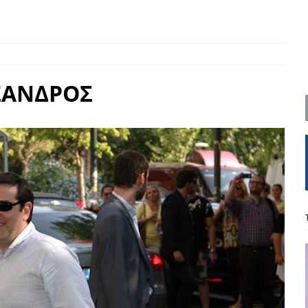
ΡΟΣΩΠΟΓΡΑΦΙΕΣ
είου Ανάκαμψης: Κυβερνητική απληστία και αντιπολιτευτική αφασία
ΞΑΝΔΡΟΣ
ίδας» καταγγέλουν “ένα συγκεντρωτικό μοντέλο αποφάσεων από
μών και παρασκηνιακών ανταγωνισμών”
ΣΚΕΨΕΙΣ
έπεια
ΠΡΟΒΟΛΕΣ
ης τελειώνει
ΠΑΡΕΜΒΑΣΕΙΣ
γησίες
ΠΡΟΒΟΛΕΣ
νερό
ΑΝΑΓΝΩΣΕΙΣ
: από τον Αντιδιαφωτισμό στον ψηφιακό Κοινωνικό Δαρβινισμό
δημοσιογραφία βάζει τα χέρια της και βγάζει τα μάτια της
ΑΠΟΨΕΙΣ
εργασίας ΗΠΑ-Σαουδικής Αραβίας
ΑΠΟΨΕΙΣ