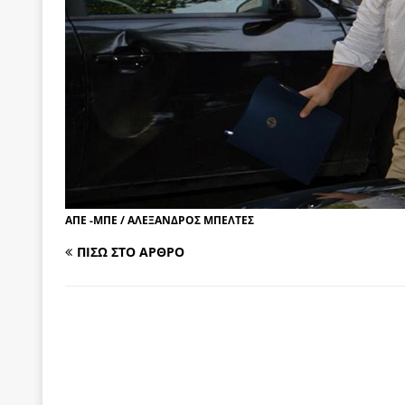
[ 4 Αυγούστου 2026 ]
Τα γεγονότα της Τηλλυρίας 
[ 4 Αυγούστου 2026 ]
Tηλεοπτικοί “Mega-Fiers”…
[ 4 Αυγούστου 2026 ]
Κώστας Τσουκαλάς: Αντιπολ
[ 4 Αυγούστου 2026 ]
Ο Ιωάννης Μεταξάς και η 4
δικτάτορας
ΕΠΙΛΟΓΕΣ
[ 3 Αυγούστου 2026 ]
Η ελευθεροτυπία δεν απειλε
[ 3 Αυγούστου 2026 ]
ΠΑΣΟΚ ή ΕΛ.ΑΣ.; Γιατί η μά
ΑΠΕ -ΜΠΕ / ΑΛΕΞΑΝΔΡΟΣ ΜΠΕΛΤΕΣ
των δύο κομμάτων και όχι Ανδρουλάκη -Τσίπρα.
ΠΙΣΩ ΣΤΟ ΑΡΘΡΟ