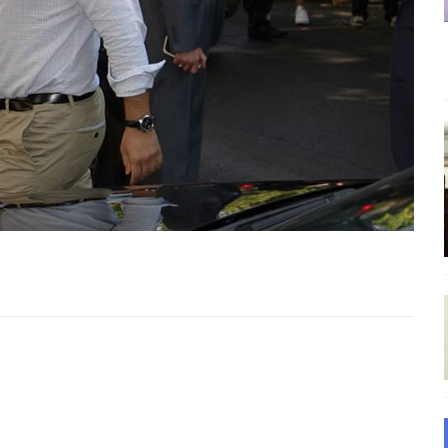
και το Σχέδιο Άτσεσον
ΑΠΟΨΕΙΣ
ΑΠΟΨΕΙΣ
ίτευση
ΠΡΟΒΟΛΕΣ
η Αυγούστου: Πώς ένας αποτυχημένος κοινοβουλευτικός έγινε
ίται και δεν εκβιάζεται
ΠΑΡΕΜΒΑΣΕΙΣ
χη της δεύτερης θέσης είναι (πολύ) ανοιχτή ακόμη. Προς αναμέτρηση
ΑΠΟΨΕΙΣ