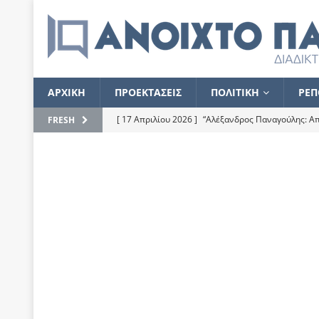
ΑΡΧΙΚΗ
ΠΡΟΕΚΤΑΣΕΙΣ
ΠΟΛΙΤΙΚΗ
ΡΕΠ
[ 17 Απριλίου 2026 ]
“Αλέξανδρος Παναγούλης: Απε
FRESH
του
ΕΠΙΛΟΓΕΣ
[ 17 Φεβρουαρίου 2026 ]
Απορίες και η απορία γι
[ 7 Νοεμβρίου 2022 ]
Kυρ. Μητσοτάκης: “Ουδέποτε
χειρίζεται το λογισμικό Predator”
ΡΕΠΟΡΤΑΖ
[ 21 Ιουλίου 2021 ]
Το Ανοιχτό Παράθυρο ευχαρισ
[ 15 Σεπτεμβρίου 2020 ]
Το εκκρεμές της οικονομ
[ 14 Ιουλίου 2020 ]
Κ. Καραμανλής: Κασσάνδρα
[ 4 Ιουλίου 2020 ]
Το σκληρό φθινόπωρο και το δ