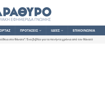
ΟΡΤΑΖ
ΠΡΟΤΑΣΕΙΣ
ΙΔΕΕΣ
ΕΠΙΚΟΙΝΩΝΙΑ
ίθεια στο θάνατο”: Ένα βιβλίο για τα πενήντα χρόνια από τον θάνατό
α το ποιος κοροϊδεύει ποιον Αλέξη
ΑΝΑΓΝΩΣΕΙΣ
 ισχυρίστηκα ότι δεν υπάρχει παρακολούθηση και κέντρο το οποίο
τεί θερμά όσους σπεύδουν να το ενισχύσουν – Συνεχίζουμε
FLASH
ίας θα κινηθεί στην αντίθετη κατεύθυνση
ΑΝΑΓΝΩΣΕΙΣ
ΠΡΟΣΩΠΟΓΡΑΦΙΕΣ
ίλημμα των εκλογών
ΑΝΑΓΝΩΣΕΙΣ