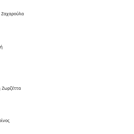
 Ζαχαρούλα
τή
η Ζωρζέττα
ίνος