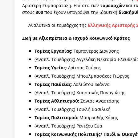
Αριστερή Συμπαράταξη. Η λίστα των
τομεαρχών
και 
των δύο κομμάτων και όχι Ανδρουλάκη -Τσίπρα.
στους
300
που έχουν υπογράψει την ιδρυτική
διακήρυ
[ 3 Αυγούστου 2026 ]
Η τραγωδία της δημοκρατική
Αναλυτικά οι τομεάρχες της
Ελληνικής Αριστερής 
μπορούν να φέρουν την αλλαγή
ΠΡΟΕΚΤΑΣΕΙΣ
[ 3 Αυγούστου 2026 ]
Γιατί λιγοστεύουν «τα χρόνι
Ζωή με Αξιοπρέπεια & Ισχυρό Κοινωνικό Κράτος
εμβληματικό «Πολίτη Κέιν»
ΠΑΡΕΜΒΑΣΕΙΣ
Τομέας Εργασίας:
Τεμπονέρας Διονύσης
[ 3 Αυγούστου 2026 ]
Το Νομικό DNA του Υπερταμ
(Αναπλ. Τομεάρχης) Αγγελάκη Νεκταρία-Ελευθερί
Τομέας Υγείας:
Δρίτσας Σπύρος
[ 3 Αυγούστου 2026 ]
Το γάλλιο και η γεωπολιτική
(Αναπλ. Τομεάρχης) Μπουλμπασάκος Γιώργος
[ 3 Αυγούστου 2026 ]
«Εδοξάσθη κρυπτομένη και 
Τομέας Παιδείας
: Λαλιώτου Ιωάννα
ΠΑΡΕΜΒΑΣΕΙΣ
(Αναπλ. Τομεάρχης) Κασσιανός Παναγιώτης
Τομέας Αθλητισμού:
Ζανιάς Αναστάσης
(Αναπλ. Τομεάρχης) Τσικλή Βασιλική
Τομέας Πολιτισμού:
Μαυρουδής Χάρης
(Αναπλ. Τομεάρχης) Ρέντζου Εύα
Τομέας Κοινωνικής Πολιτικής/ Παιδί & Οικογέ