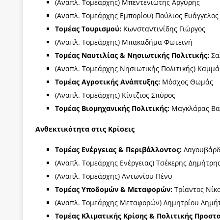
(Αναπλ. Τομεάρχης) Μπεντενιώτης Αργύρης
(Αναπλ. Τομεάρχης Εμπορίου) Πούλιος Ευάγγελος
Τομέας Τουρισμού:
Κωνσταντινίδης Γιώργος
(Αναπλ. Τομεάρχης) Μπακαδήμα Φωτεινή
Τομέας Ναυτιλίας & Νησιωτικής Πολιτικής:
Σα
(Αναπλ. Τομεάρχης Νησιωτικής Πολιτικής) Καμμ
Τομέας Αγροτικής Ανάπτυξης:
Μόσχος Θωμάς
(Αναπλ. Τομεάρχης) Κίντζιος Σπύρος
Τομέας Βιομηχανικής Πολιτικής:
Μαγκλάρας Βα
Ανθεκτικότητα στις Κρίσεις
Τομέας Ενέργειας & Περιβάλλοντος:
Λαγουβάρδ
(Αναπλ. Τομεάρχης Ενέργειας) Τσέκερης Δημήτρη
(Αναπλ. Τομεάρχης) Αντωνίου Πένυ
Τομέας Υποδομών & Μεταφορών:
Τρίαντος Νίκ
(Αναπλ. Τομεάρχης Μεταφορών) Δημητρίου Δημή
Τομέας Κλιματικής Κρίσης & Πολιτικής Προστ