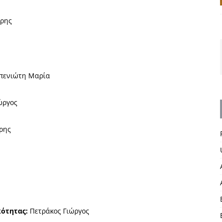
τρης
πενιώτη Μαρία
ώργος
ρης
κότητας:
Πετράκος Γιώργος