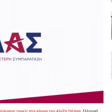
ΡΟΣΩΠΟΓΡΑΦΙΕΣ
νερό
ΑΝΑΓΝΩΣΕΙΣ
: από τον Αντιδιαφωτισμό στον ψηφιακό Κοινωνικό Δαρβινισμό
δημοσιογραφία βάζει τα χέρια της και βγάζει τα μάτια της
ΑΠΟΨΕΙΣ
εργασίας ΗΠΑ-Σαουδικής Αραβίας
ΑΠΟΨΕΙΣ
και το Σχέδιο Άτσεσον
ΑΠΟΨΕΙΣ
ΑΠΟΨΕΙΣ
ίτευση
ΠΡΟΒΟΛΕΣ
η Αυγούστου: Πώς ένας αποτυχημένος κοινοβουλευτικός έγινε
ίται και δεν εκβιάζεται
ΠΑΡΕΜΒΑΣΕΙΣ
χη της δεύτερης θέσης είναι (πολύ) ανοιχτή ακόμη. Προς αναμέτρηση
ρίσιμους τομείς στο κόμμα του Αλέξη Τσίπρα
, Ελληνική