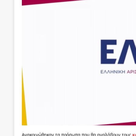
[ 22 Μαΐου 2020 ]
Μακάριος Λαζαρίδης: Έργο!
Π
[ 4 Αυγούστου 2026 ]
Θα ανήκεις όπου ανήκει το 
[ 4 Αυγούστου 2026 ]
Η γενεαλογία του φασισμού
ΠΑΡΕΜΒΑΣΕΙΣ
[ 4 Αυγούστου 2026 ]
Εφημερίδα «Εστία»: Όταν η 
[ 4 Αυγούστου 2026 ]
Η συμφωνία πυρηνικής συν
[ 4 Αυγούστου 2026 ]
Τα γεγονότα της Τηλλυρίας 
[ 4 Αυγούστου 2026 ]
Tηλεοπτικοί “Mega-Fiers”…
[ 4 Αυγούστου 2026 ]
Κώστας Τσουκαλάς: Αντιπολ
[ 4 Αυγούστου 2026 ]
Ο Ιωάννης Μεταξάς και η 4
δικτάτορας
ΕΠΙΛΟΓΕΣ
[ 3 Αυγούστου 2026 ]
Η ελευθεροτυπία δεν απειλε
[ 3 Αυγούστου 2026 ]
ΠΑΣΟΚ ή ΕΛ.ΑΣ.; Γιατί η μά
Ανακοινώθηκαν τα πρόσωπα που θα αναλάβουν τους
κ