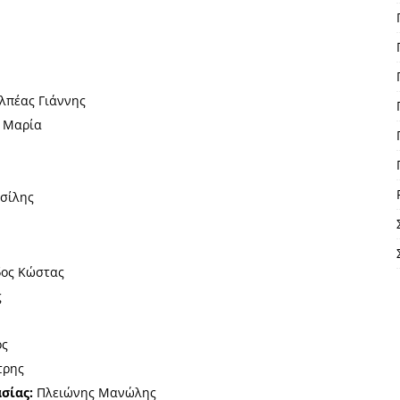
λπέας Γιάννης
ά Μαρία
σίλης
ος Κώστας
ς
ος
τρης
ασίας:
Πλειώνης Μανώλης