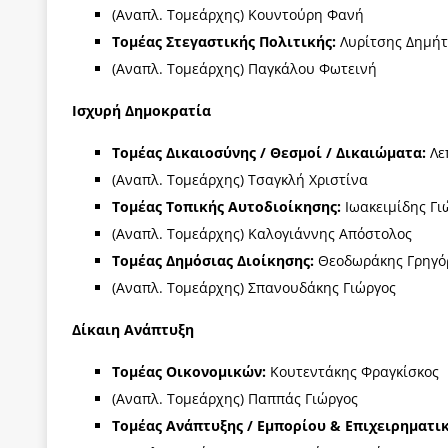
(Αναπλ. Τομεάρχης) Κουντούρη Φανή
Τομέας Στεγαστικής Πολιτικής:
Λυρίτσης Δημή
(Αναπλ. Τομεάρχης) Παγκάλου Φωτεινή
Ισχυρή Δημοκρατία
Τομέας Δικαιοσύνης / Θεσμοί / Δικαιώματα:
Λε
(Αναπλ. Τομεάρχης) Τσαγκλή Χριστίνα
Τομέας Τοπικής Αυτοδιοίκησης:
Ιωακειμίδης Γι
(Αναπλ. Τομεάρχης) Καλογιάννης Απόστολος
Τομέας Δημόσιας Διοίκησης:
Θεοδωράκης Γρηγό
(Αναπλ. Τομεάρχης) Σπανουδάκης Γιώργος
Δίκαιη Ανάπτυξη
Τομέας Οικονομικών:
Κουτεντάκης Φραγκίσκος
(Αναπλ. Τομεάρχης) Παππάς Γιώργος
Τομέας Ανάπτυξης / Εμπορίου & Επιχειρηματι