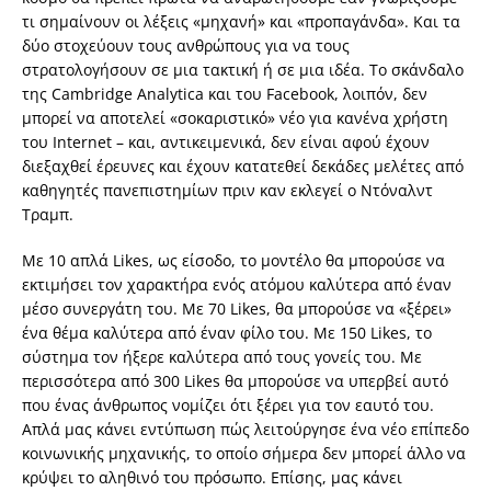
τι σημαίνουν οι λέξεις «μηχανή» και «προπαγάνδα». Και τα
δύο στοχεύουν τους ανθρώπους για να τους
στρατολογήσουν σε μια τακτική ή σε μια ιδέα. Το σκάνδαλο
της Cambridge Analytica και του Facebook, λοιπόν, δεν
μπορεί να αποτελεί «σοκαριστικό» νέο για κανένα χρήστη
του Internet – και, αντικειμενικά, δεν είναι αφού έχουν
διεξαχθεί έρευνες και έχουν κατατεθεί δεκάδες μελέτες από
καθηγητές πανεπιστημίων πριν καν εκλεγεί ο Ντόναλντ
Τραμπ.
Με 10 απλά Likes, ως είσοδο, το μοντέλο θα μπορούσε να
εκτιμήσει τον χαρακτήρα ενός ατόμου καλύτερα από έναν
μέσο συνεργάτη του. Με 70 Likes, θα μπορούσε να «ξέρει»
ένα θέμα καλύτερα από έναν φίλο του. Με 150 Likes, το
σύστημα τον ήξερε καλύτερα από τους γονείς του. Με
περισσότερα από 300 Likes θα μπορούσε να υπερβεί αυτό
που ένας άνθρωπος νομίζει ότι ξέρει για τον εαυτό του.
Απλά μας κάνει εντύπωση πώς λειτούργησε ένα νέο επίπεδο
κοινωνικής μηχανικής, το οποίο σήμερα δεν μπορεί άλλο να
κρύψει το αληθινό του πρόσωπο. Επίσης, μας κάνει