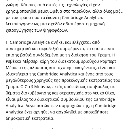
γνώμη. Κάποιες από αυτές τις τεχνολογίες είχαν
χρησιμοποιηθεί μεμονωμένα στο παρελθόν, αλλά όλες μαζί,
με τον τρόπο που το έκανε η Cambridge Analytica,
λειτούργησαν ως μια σχεδόν αδιαπέραστη μηχανή
χειραγώγησης των ψηφοφόρων.
Η Cambridge Analytica ανήκει και ελέγχεται από
συντηρητικά και ακροδεξιά συμφέροντα, τα οποία είναι
επίσης βαθιά συνδεδεμένα με τη διοίκηση του Τραμπ. Η
Ρεβέκκα Μέρσερ, κόρη του δισεκατομμυριούχου Ρόμπερτ
Μέρσερ της πλούσιας και ισχυρής οικογένειας, είναι και
ιδιοκτήτρια της Cambridge Analytica και ένας από τους
μεγαλύτερους χορηγούς της προεκλογικής εκστρατείας του
Τραμπ. Ο Στιβ Μπάνον, εκτός από ειδικός σύμβουλος σε
θέματα διακυβέρνησης και στρατηγικής στο Λευκό Οίκο,
είναι μέλος του διοικητικού συμβουλίου της Cambridge
Analytica. Λόγω αυτών των συμμαχιών της, η Cambridge
Analytica έχει αρνηθεί να ασχοληθεί με οποιαδήποτε
δημοκρατική εκστρατεία.