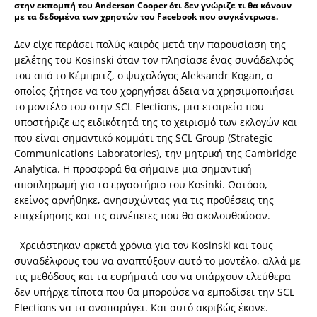
στην εκπομπή του Anderson Cooper ότι δεν γνώριζε τι θα κάνουν
με τα δεδομένα των χρηστών του Facebook που συγκέντρωσε.
Δεν είχε περάσει πολύς καιρός μετά την παρουσίαση της
μελέτης του Kosinski όταν τον πλησίασε ένας συνάδελφός
του από το Κέμπριτζ, ο ψυχολόγος Aleksandr Kogan, o
οποίος ζήτησε να του χορηγήσει άδεια να χρησιμοποιήσει
το μοντέλο του στην SCL Elections, μια εταιρεία που
υποστήριζε ως ειδικότητά της το χειρισμό των εκλογών και
που είναι σημαντικό κομμάτι της SCL Group (Strategic
Communications Laboratories), την μητρική της Cambridge
Analytica. H προσφορά θα σήμαινε μια σημαντική
αποπληρωμή για το εργαστήριο του Kosinki. Ωστόσο,
εκείνος αρνήθηκε, ανησυχώντας για τις προθέσεις της
επιχείρησης και τις συνέπειες που θα ακολουθούσαν.
Χρειάστηκαν αρκετά χρόνια για τον Kosinski και τους
συναδέλφους του να αναπτύξουν αυτό το μοντέλο, αλλά με
τις μεθόδους και τα ευρήματά του να υπάρχουν ελεύθερα
δεν υπήρχε τίποτα που θα μπορούσε να εμποδίσει την SCL
Elections να τα αναπαράγει. Και αυτό ακριβώς έκανε.