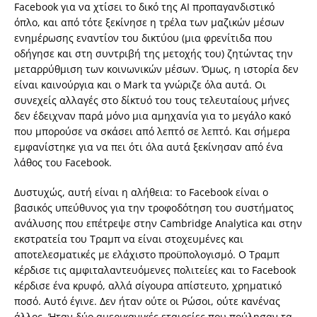
Facebook για να χτίσει το δικό της ΑΙ προπαγανδιστικό
όπλο, και από τότε ξεκίνησε η τρέλα των μαζικών μέσων
ενημέρωσης εναντίον του δικτύου (μια φρενίτιδα που
οδήγησε και στη συντριβή της μετοχής του) ζητώντας την
μεταρρύθμιση των κοινωνικών μέσων. Όμως, η ιστορία δεν
είναι καινούργια και ο Mark τα γνώριζε όλα αυτά. Οι
συνεχείς αλλαγές στο δίκτυό του τους τελευταίους μήνες
δεν έδειχναν παρά μόνο μια αμηχανία για το μεγάλο κακό
που μπορούσε να σκάσει από λεπτό σε λεπτό. Και σήμερα
εμφανίστηκε για να πει ότι όλα αυτά ξεκίνησαν από ένα
λάθος του Facebook.
Δυστυχώς, αυτή είναι η αλήθεια: το Facebook είναι ο
βασικός υπεύθυνος για την τροφοδότηση του συστήματος
ανάλυσης που επέτρεψε στην Cambridge Analytica και στην
εκστρατεία του Τραμπ να είναι στοχευμένες και
αποτελεσματικές με ελάχιστο προϋπολογισμό. Ο Τραμπ
κέρδισε τις αμφιταλαντευόμενες πολιτείες και το Facebook
κέρδισε ένα κρυφό, αλλά σίγουρα απίστευτο, χρηματικό
ποσό. Αυτό έγινε. Δεν ήταν ούτε οι Ρώσοι, ούτε κανένας
άλλος. Ήταν δύο αμερικανικές εταιρείες που πούλησαν τα