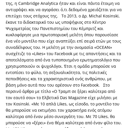
της, η Cambridge Analytica ήταν και είναι πάντα έτοιμη να
αντιγράψει και να αγοράσει ό,τι δεδομένα χρειάζεται για να
επιτύχει τους στόχους της. Το 2013, ο Δρ. Michal Kosinski,
έκανε το διδακτορικό του ως υποψήφιος στο Κέντρο
Ψυχομετρίας του Πανεπιστημίου του Κέμπριτζ και
κυκλοφόρησε μια πρωτοποριακή μελέτη όπου παρουσίασε
ένα νέο μοντέλο που είχε αναπτύξει επί σειρά ετών με τους
συναδέλφους του. Η μελέτη με την ονομασία «OCEAN»
συσχέτιζε τα «Likes» του Facebook με τις απαντήσεις και τα
αποτελέσματα από ένα τυποποιημένο ερωτηματολόγιο που
χρησιμοποιούν οι ψυχολόγοι. Έτσι η ομάδα μπορούσε να
εντοπίσει το φύλο, τη σεξουαλικότητα, τις πολιτικές
πεποιθήσεις και τα χαρακτηριστικά ενός ανθρώπου, με
βάση μόνο αυτά που του αρέσουν στο Facebook. Στο
περσινό άρθρο με τίτλο «Ο Τραμπ σε ξέρει καλύτερα από
τον εαυτό σου» το Ελβετικό Das Magazine είχε μιλήσει με
τον Kosinski. «Με 10 απλά Likes, ως είσοδο, το μοντέλο του
θα μπορούσε να εκτιμήσει τον χαρακτήρα ενός ατόμου
καλύτερα από έναν μέσο συνεργάτη του. Με 70 Likes, θα
μπορούσε να «ξέρει» ένα θέμα καλύτερα από έναν φίλο του.