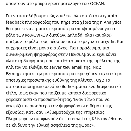
απαντούν στο μακρύ ερωτηματολόγιο του OCEAN.
Για να καταλάβουμε πώς δούλευε όλο αυτό το στιγμιαίο
feedback πληροφορίας που πήρε στα χέρια της η Analytica
θα πρέπει να είμαστε περισσότερο υποψιασμένοι για το
ρόλο των κοινωνικών δικτύων. Δηλαδή, όλα (και όλοι)
παίζουν το ρόλο τους μέσα σε αυτό το μεγάλο παιχνίδι. Και
οι χρήστες είναι μόνο ο στόχος. Για παράδειγμα, μια
συγκεκριμένη ψηφοφόρος στην Πενσυλβάνια έχει κάνει
κλικ στη διαφήμιση που επιτίθεται κατά της αμέλειας της
Κλίντον να ελέγξει το server των email της; Ναι;
Εξυπηρετήστε την με περισσότερο περιεχόμενο σχετικά με
αποτυχίες προσωπικής ευθύνης της Κλίντον. Όχι; Το
αυτοματοποιημένο σενάριο θα δοκιμάσει ένα διαφορετικό
τίτλο, ίσως έναν που παίζει με κάποιο διαφορετικό
χαρακτηριστικό προσωπικότητας. Έναν τίτλο που να
κεντρίζει περισσότερο την ψηφοφόρο στα θέματα της
εξουσίας. Κάτι σαν «Αξιωματούχοι της Υπηρεσίας
Πληροφοριών συμφωνούν ότι τα email της Κλίντον έθεσαν
σε κίνδυνο την εθνική ασφάλεια της χώρας».