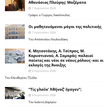
Αθανάσιος Πλεύρης: Μαζέματα
7 Αυγούστου 2026
Γράφει ο Γιώργος Λακόπουλος
Οι μαθητευόμενοι μάγοι της πολιτικής
7 Αυγούστου 2026
Του Απόστολου Λουλουδάκη
Κ. Μητσοτάκης, Α. Τσίπρας, Μ.
Καρυστιανού, Α. Σαμαράς: παλαιοί
παίκτες και νέοι σε νέους ρόλους -και οι
εκλογές της Άνοιξης
6 Αυγούστου 2026
Του Ελευθερίου Τζιόλα
“Τίς γλαῦκ’ Ἀθήναζ’ ἤγαγεν”;
6 Αυγούστου 2026
Του Ιωάννη Δαμίγου