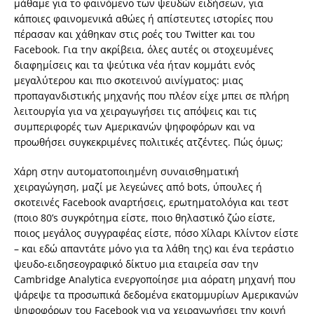
μάθαμε για το φαινόμενο των ψευδών ειδήσεων, για
κάποιες φαινομενικά αθώες ή απίστευτες ιστορίες που
πέρασαν και χάθηκαν στις ροές του Twitter και του
Facebook. Για την ακρίβεια, όλες αυτές οι στοχευμένες
διαφημίσεις και τα ψεύτικα νέα ήταν κομμάτι ενός
μεγαλύτερου και πιο σκοτεινού αινίγματος: μιας
προπαγανδιστικής μηχανής που πλέον είχε μπει σε πλήρη
λειτουργία για να χειραγωγήσει τις απόψεις και τις
συμπεριφορές των Αμερικανών ψηφοφόρων και να
προωθήσει συγκεκριμένες πολιτικές ατζέντες. Πώς όμως;
Χάρη στην αυτοματοποιημένη συναισθηματική
χειραγώγηση, μαζί με λεγεώνες από bots, ύπουλες ή
σκοτεινές Facebook αναρτήσεις, ερωτηματολόγια και τεστ
(ποιο 80’s συγκρότημα είστε, ποιο θηλαστικό ζώο είστε,
ποιος μεγάλος συγγραφέας είστε, πόσο Χίλαρι Κλίντον είστε
– και εδώ απαντάτε μόνο για τα λάθη της) και ένα τεράστιο
ψευδο-ειδησεογραφικό δίκτυο μια εταιρεία σαν την
Cambridge Analytica ενεργοποίησε μια αόρατη μηχανή που
ψάρεψε τα προσωπικά δεδομένα εκατομμυρίων Αμερικανών
ψηφοφόρων του Facebook για να χειραγωγήσει την κοινή