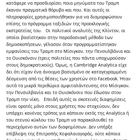
κατάφερε να προσδιορίσει ποια μηνύματα του Τραμπ
έκαναν πραγματικά θόρυβο και που. Και αυτές οι
πληροφορίες χρησιμοποιήθηκαν για να διαμορφώσουν
επίσης το πρόγραμμα ταξιδιών της προεκλογικής
εκστρατείας του. Οι πολιτικοί αναλυτές της Κλίντον, οι
οποίοι βασίστηκαν στην παραδοσιακή μέθοδο των
δημοσκοπήσεων, γέλασαν όταν προγραμματίστηκαν
εμφανίσεις του Τραμπ στο Μίσιγκαν, την Πενσυλβάνια και
το Ουισκόνσιν (τρεις πολιτείες που πάντα υποχωρούσαν
στους δημοκρατικούς). Όμως, η Cambridge Analytica είχε
δει ότι είχαν ένα άνοιγμα βασισμένο σε καταγεγραμμένη
δέσμευση από τις θέσεις των χρηστών στο Facebook. Ήταν
αυτά τα μικρά περιθώρια αμφιταλάντευσης στο Μίσιγκαν,
την Πενσυλβανία και το Ουισκόνσιν που έδωσαν στον
Τραμπ την νίκη. Επειδή αυτές οι σκοτεινές διαφημίσεις
είναι ορατές μόνο στους χρήστες που στοχεύουν, δεν
υπάρχει κανένας τρόπος για κάποιον εκτός της Analytica ή
του στενού κύκλου του Τραμπ να παρακολουθεί το
περιεχόμενο αυτών των διαφημίσεων. Δεν υπήρξε
επίβλεψη της Επιτροπής Κεφαλαιαγοράς, ούτε κάποια