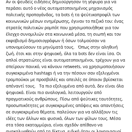
Αν οι ψευδείς ειδήσεις δημιούργησαν τη γέφυρα για να
περάσει αυτό ο νέος αυτοματοποιημένος μηχανισμός
πολιτικής προπαγάνδας, τα bots ή τα ψεύτικαπροφίλ των
κοινωνικών μέσων ενημέρωσης, έγιναν το πεζικό του: ένας
στρατός πολιτικών ρομπότ που χρησιμοποιήθηκε για τον
έλεγχο συνομιλιών στα κοινωνικά μέσα, τη σιωπή και τον
εκφοβισμό δημοσιογράφων ή όσων τολμούσαν να
υπονομεύσουν τα μηνύματά τους. Όπως στην αληθινή
ζωή, έτσι και στην ψηφιακή, όλα τα bots δεν είναι ίσα. Οι
απλοί στρατιώτες είναι αυτοματοποιημένοι, τρέχουν για να
σπείρουν πανικό, να κάνουν retweets, να χρησιμοποιήσουν
συγκεκριμένα hashtags ή να την πέσουν σαν εξελιγμένοι
τραμπούκοι με προσβολές και απειλές σε όποιον βρίσκεται
απέναντί τους. Τα πιο εξελιγμένα από αυτά, δεν είναι όλα
ψηφιακά. Είναι πιο αναλογικά, λειτουργούν από
πραγματικούς ανθρώπους. Πίσω από ψεύτικες ταυτότητες,
προσωπικότητες με συγκεκριμένες απόψεις και απαντήσεις
σε συγκεκριμένα θέματα, παλεύουν για να αλλάξουν τις
ιδέες των άλλων και φυσικά, όλων των φίλων τους. Μέσα
στα τόσα εκατομμύρια, είναι σχεδόν απίθανο να
ανακαλυφθούν από τα δίκτυα, ειδικά όταν οι λογαριασμοί