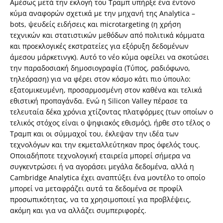
Αμέσως μετά την εκλογή του Τραμπ υπήρξε ένα έντονο
κύμα αναφορών σχετικά με την μηχανή της Analytica –
bots, ψευδείς ειδήσεις και microtargeting (η χρήση
τεχνικών και στατιστικών μεθόδων από πολιτικά κόμματα
και προεκλογικές εκστρατείες για εξόρυξη δεδομένων
άμεσου μάρκετινγκ). Αυτό το νέο κύμα οφείλει να σκοτώσει
την παραδοσιακή δημοσιογραφία (Τύπος, ραδιόφωνο,
τηλεόραση) για να φέρει στον κόσμο κάτι πιο ύπουλο:
εξατομικευμένη, προσαρμοσμένη στον καθένα και τελικά
εθιστική προπαγάνδα. Ενώ η Silicon Valley πέρασε τα
τελευταία δέκα χρόνια χτίζοντας πλατφόρμες (των οποίων ο
τελικός στόχος είναι ο ψηφιακός εθισμός), ήρθε στο τέλος ο
Τραμπ και οι σύμμαχοί του, έκλεψαν την ιδέα των
τεχνολόγων και την εκμεταλλεύτηκαν προς όφελός τους.
Οποιαδήποτε τεχνολογική εταιρεία μπορεί σήμερα να
συγκεντρώσει ή να αγοράσει μεγάλα δεδομένα, αλλά η
Cambridge Analytica έχει αναπτύξει ένα μοντέλο το οποίο
μπορεί να μεταφράζει αυτά τα δεδομένα σε προφίλ
προσωπικότητας, να τα χρησιμοποιεί για προβλέψεις,
ακόμη και για να αλλάζει συμπεριφορές.