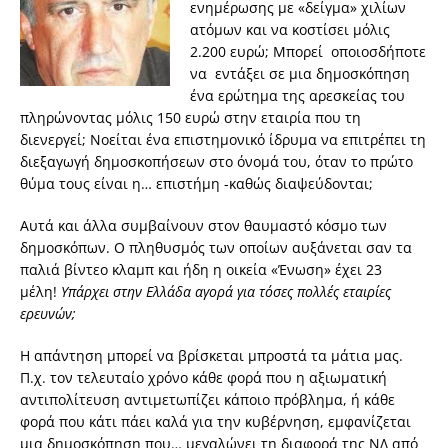
ενημέρωσης με «δείγμα» χιλίων
ατόμων και να κοστίσει μόλις
2.200 ευρώ; Μπορεί οποιοσδήποτε
να εντάξει σε μια δημοσκόπηση
ένα ερώτημα της αρεσκείας του
πληρώνοντας μόλις 150 ευρώ στην εταιρία που τη
διενεργεί; Νοείται ένα επιστημονικό ίδρυμα να επιτρέπει τη
διεξαγωγή δημοσκοπήσεων στο όνομά του, όταν το πρώτο
θύμα τους είναι η… επιστήμη -καθώς διαψεύδονται;
Αυτά και άλλα συμβαίνουν στον θαυμαστό κόσμο των
δημοσκόπων. Ο πληθυσμός των οποίων αυξάνεται σαν τα
παλιά βίντεο κλαμπ και ήδη η οικεία «Ένωση» έχει 23
μέλη!
Υπάρχει στην Ελλάδα αγορά για τόσες πολλές εταιρίες
ερευνών;
Η απάντηση μπορεί να βρίσκεται μπροστά τα μάτια μας.
Π.χ. τον τελευταίο χρόνο κάθε φορά που η αξιωματική
αντιπολίτευση αντιμετωπίζει κάποιο πρόβλημα, ή κάθε
φορά που κάτι πάει καλά για την κυβέρνηση, εμφανίζεται
μια δημοσκόπηση που… μεγαλώνει τη διαφορά της ΝΔ από