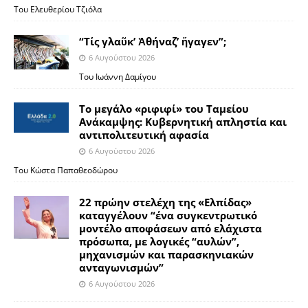
Του Ελευθερίου Τζιόλα
“Τίς γλαῦκ’ Ἀθήναζ’ ἤγαγεν”;
6 Αυγούστου 2026
Του Ιωάννη Δαμίγου
Το μεγάλο «ριφιφί» του Ταμείου
Ανάκαμψης: Κυβερνητική απληστία και
αντιπολιτευτική αφασία
6 Αυγούστου 2026
Του Κώστα Παπαθεοδώρου
22 πρώην στελέχη της «Ελπίδας»
καταγγέλουν “ένα συγκεντρωτικό
μοντέλο αποφάσεων από ελάχιστα
πρόσωπα, με λογικές “αυλών”,
μηχανισμών και παρασκηνιακών
ανταγωνισμών”
6 Αυγούστου 2026