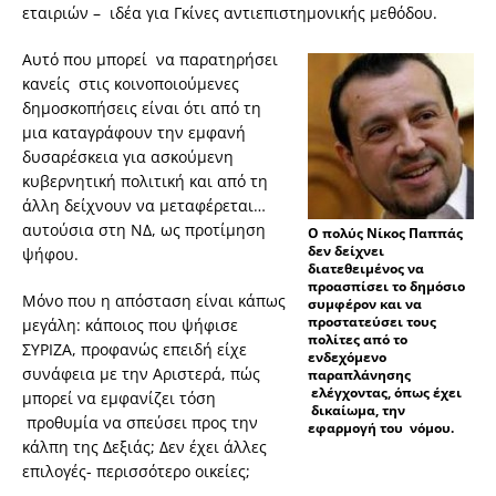
εταιριών – ιδέα για Γκίνες αντιεπιστημονικής μεθόδου.
Αυτό που μπορεί να παρατηρήσει
κανείς στις κοινοποιούμενες
δημοσκοπήσεις είναι ότι από τη
μια καταγράφουν την εμφανή
δυσαρέσκεια για ασκούμενη
κυβερνητική πολιτική και από τη
άλλη δείχνουν να μεταφέρεται…
αυτούσια στη ΝΔ, ως προτίμηση
Ο πολύς Νίκος Παππάς
δεν δείχνει
ψήφου.
διατεθειμένος να
προασπίσει το δημόσιο
Μόνο που η απόσταση είναι κάπως
συμφέρον και να
προστατεύσει τους
μεγάλη: κάποιος που ψήφισε
πολίτες από το
ΣΥΡΙΖΑ, προφανώς επειδή είχε
ενδεχόμενο
συνάφεια με την Αριστερά, πώς
παραπλάνησης
ελέγχοντας, όπως έχει
μπορεί να εμφανίζει τόση
δικαίωμα, την
προθυμία να σπεύσει προς την
εφαρμογή του νόμου.
κάλπη της Δεξιάς; Δεν έχει άλλες
επιλογές- περισσότερο οικείες;