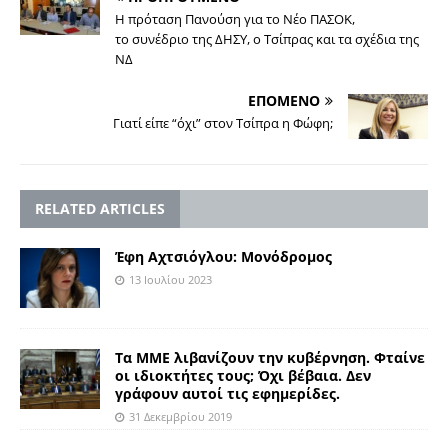
Η πρόταση Πανούση για το Νέο ΠΑΣΟΚ,
το συνέδριο της ΔΗΣΥ, ο Τσίπρας και τα σχέδια της
ΝΔ
ΕΠΟΜΕΝΟ
Γιατί είπε “όχι” στον Τσίπρα η Φώφη;
RELATED ARTICLES
Έφη Αχτσιόγλου: Μονόδρομος
13 Ιουλίου 2023
Τα ΜΜΕ λιβανίζουν την κυβέρνηση. Φταίνε
οι ιδιοκτήτες τους; Όχι βέβαια. Δεν
γράφουν αυτοί τις εφημερίδες.
31 Δεκεμβρίου 2019