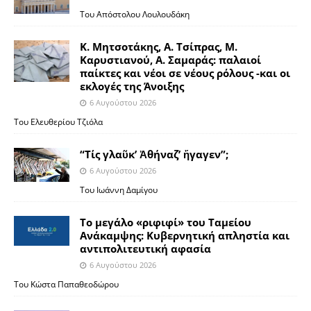
Του Απόστολου Λουλουδάκη
Κ. Μητσοτάκης, Α. Τσίπρας, Μ.
Καρυστιανού, Α. Σαμαράς: παλαιοί
παίκτες και νέοι σε νέους ρόλους -και οι
εκλογές της Άνοιξης
6 Αυγούστου 2026
Του Ελευθερίου Τζιόλα
“Τίς γλαῦκ’ Ἀθήναζ’ ἤγαγεν”;
6 Αυγούστου 2026
Του Ιωάννη Δαμίγου
Το μεγάλο «ριφιφί» του Ταμείου
Ανάκαμψης: Κυβερνητική απληστία και
αντιπολιτευτική αφασία
6 Αυγούστου 2026
Του Κώστα Παπαθεοδώρου