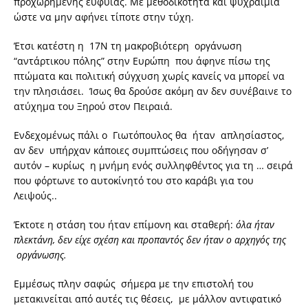
προχωρημένης ευφυΐας. Με μεθοδικότητα και ψυχραιμία
ώστε να μην αφήνει τίποτε στην τύχη.
Έτσι κατέστη η 17Ν τη μακροβιότερη οργάνωση
“αντάρτικου πόλης” στην Ευρώπη που άφηνε πίσω της
πτώματα και πολιτική σύγχυση χωρίς κανείς να μπορεί να
την πλησιάσει. Ίσως θα δρούσε ακόμη αν δεν συνέβαινε το
ατύχημα του Ξηρού στον Πειραιά.
Ενδεχομένως πάλι ο Γιωτόπουλος θα ήταν απλησίαστος,
αν δεν υπήρχαν κάποιες συμπτώσεις που οδήγησαν σ’
αυτόν – κυρίως η μνήμη ενός συλληφθέντος για τη … σειρά
που φόρτωνε το αυτοκίνητό του στο καράβι για του
Λειψούς..
Έκτοτε η στάση του ήταν επίμονη και σταθερή:
όλα ήταν
πλεκτάνη, δεν είχε σχέση και προπαντός δεν ήταν ο αρχηγός της
οργάνωσης.
Εμμέσως πλην σαφώς σήμερα με την επιστολή του
μετακινείται από αυτές τις θέσεις, με μάλλον αντιφατικό