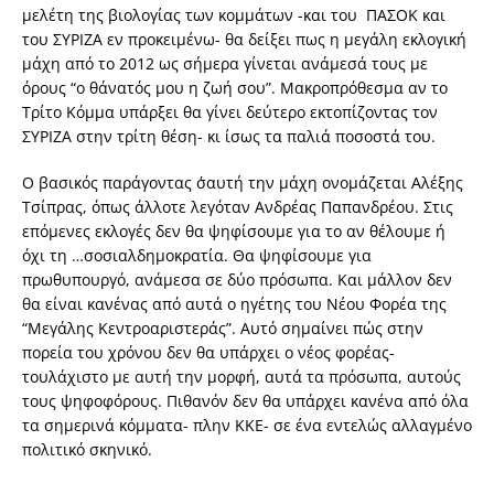
μελέτη της βιολογίας των κομμάτων -και του ΠΑΣΟΚ και
του ΣΥΡΙΖΑ εν προκειμένω- θα δείξει πως η μεγάλη εκλογική
μάχη από το 2012 ως σήμερα γίνεται ανάμεσά τους με
όρους “ο θάνατός μου η ζωή σου”. Μακροπρόθεσμα αν το
Τρίτο Κόμμα υπάρξει θα γίνει δεύτερο εκτοπίζοντας τον
ΣΥΡΙΖΑ στην τρίτη θέση- κι ίσως τα παλιά ποσοστά του.
Ο βασικός παράγοντας σ΄αυτή την μάχη ονομάζεται Αλέξης
Τσίπρας, όπως άλλοτε λεγόταν Ανδρέας Παπανδρέου. Στις
επόμενες εκλογές δεν θα ψηφίσουμε για το αν θέλουμε ή
όχι τη …σοσιαλδημοκρατία. Θα ψηφίσουμε για
πρωθυπουργό, ανάμεσα σε δύο πρόσωπα. Και μάλλον δεν
θα είναι κανένας από αυτά ο ηγέτης του Νέου Φορέα της
“Μεγάλης Κεντροαριστεράς”. Αυτό σημαίνει πώς στην
πορεία του χρόνου δεν θα υπάρχει ο νέος φορέας-
τουλάχιστο με αυτή την μορφή, αυτά τα πρόσωπα, αυτούς
τους ψηφοφόρους. Πιθανόν δεν θα υπάρχει κανένα από όλα
τα σημερινά κόμματα- πλην ΚΚΕ- σε ένα εντελώς αλλαγμένο
πολιτικό σκηνικό.