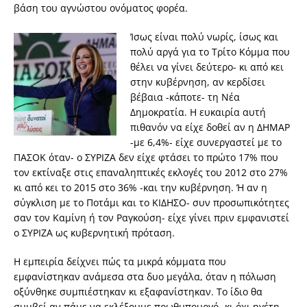
βάση του αγνώστου ονόματος φορέα.
Ίσως είναι πολύ νωρίς, ίσως και
πολύ αργά για το Τρίτο Κόμμα που
θέλει να γίνει δεύτερο- κι από κει
στην κυβέρνηση, αν κερδίσει
βέβαια -κάποτε- τη Νέα
Δημοκρατία. Η ευκαιρία αυτή
πιθανόν να είχε δοθεί αν η ΔΗΜΑΡ
-με 6,4%- είχε συνεργαστεί με το
ΠΑΣΟΚ όταν- ο ΣΥΡΙΖΑ δεν είχε φτάσει το πρώτο 17% που
τον εκτίναξε στις επαναληπτικές εκλογές του 2012 στο 27%
κι από κει το 2015 στο 36% -και την κυβέρνηση. Ή αν η
σύγκλιση με το Ποτάμι και το ΚΙΔΗΣΟ- συν προσωπικότητες
σαν τον Καμίνη ή τον Ραγκούση- είχε γίνει πριν εμφανιστεί
ο ΣΥΡΙΖΑ ως κυβερνητική πρόταση.
Η εμπειρία δείχνει πώς τα μικρά κόμματα που
εμφανίστηκαν ανάμεσα στα δυο μεγάλα, όταν η πόλωση
οξύνθηκε συμπιέστηκαν κι εξαφανίστηκαν. Το ίδιο θα
συμβεί αν πάμε να εκλέξουμε πρωθυπουργό -κι όχι ηγέτη