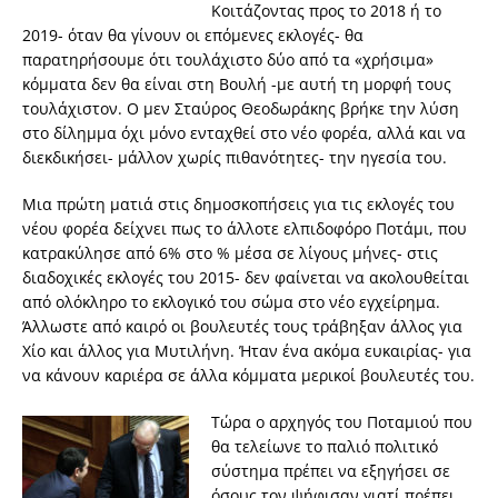
Κοιτάζοντας προς το 2018 ή το
2019- όταν θα γίνουν οι επόμενες εκλογές- θα
παρατηρήσουμε ότι τουλάχιστο δύο από τα «χρήσιμα»
κόμματα δεν θα είναι στη Βουλή -με αυτή τη μορφή τους
τουλάχιστον. Ο μεν Σταύρος Θεοδωράκης βρήκε την λύση
στο δίλημμα όχι μόνο ενταχθεί στο νέο φορέα, αλλά και να
διεκδικήσει- μάλλον χωρίς πιθανότητες- την ηγεσία του.
Μια πρώτη ματιά στις δημοσκοπήσεις για τις εκλογές του
νέου φορέα δείχνει πως το άλλοτε ελπιδοφόρο Ποτάμι, που
κατρακύλησε από 6% στο % μέσα σε λίγους μήνες- στις
διαδοχικές εκλογές του 2015- δεν φαίνεται να ακολουθείται
από ολόκληρο το εκλογικό του σώμα στο νέο εγχείρημα.
Άλλωστε από καιρό οι βουλευτές τους τράβηξαν άλλος για
Χίο και άλλος για Μυτιλήνη. Ήταν ένα ακόμα ευκαιρίας- για
να κάνουν καριέρα σε άλλα κόμματα μερικοί βουλευτές του.
Τώρα ο αρχηγός του Ποταμιού που
θα τελείωνε το παλιό πολιτικό
σύστημα πρέπει να εξηγήσει σε
όσους τον ψήφισαν γιατί πρέπει