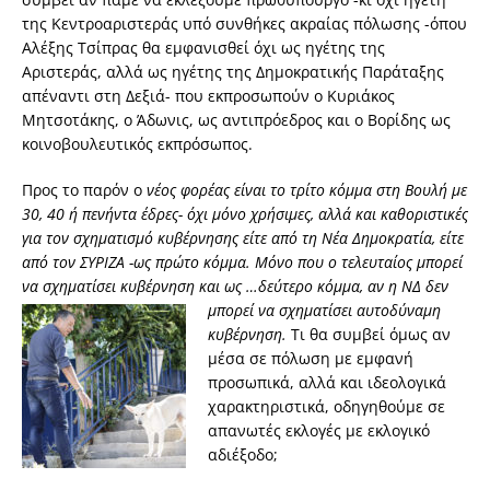
της Κεντροαριστεράς υπό συνθήκες ακραίας πόλωσης -όπου
Αλέξης Τσίπρας θα εμφανισθεί όχι ως ηγέτης της
Αριστεράς, αλλά ως ηγέτης της Δημοκρατικής Παράταξης
απέναντι στη Δεξιά- που εκπροσωπούν ο Κυριάκος
Μητσοτάκης, ο Άδωνις, ως αντιπρόεδρος και ο Βορίδης ως
κοινοβουλευτικός εκπρόσωπος.
Προς το παρόν ο
νέος φορέας είναι το τρίτο κόμμα στη Βουλή με
30, 40 ή πενήντα έδρες- όχι μόνο χρήσιμες, αλλά και καθοριστικές
για τον σχηματισμό κυβέρνησης είτε από τη Νέα Δημοκρατία, είτε
από τον ΣΥΡΙΖΑ -ως πρώτο κόμμα. Μόνο που ο τελευταίος μπορεί
να σχηματίσει κυβέρνηση και ως …δεύτερο κ
όμμα, αν η ΝΔ δεν
μπορεί να σχηματίσει αυτοδύναμη
κυβέρνηση.
Τι θα συμβεί όμως αν
μέσα σε πόλωση με εμφανή
προσωπικά, αλλά και ιδεολογικά
χαρακτηριστικά, οδηγηθούμε σε
απανωτές εκλογές με εκλογικό
αδιέξοδο;