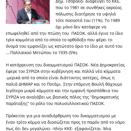
Δημ. Τσοβόλα- διαφεύγει το ΚΚΕ,
που το 1981 σε συνθήκες ακραίας
πόλωσης διατήρησε τα υψηλά
τότε ποσοστά του (11%). Το 1989
όχι μόνο δεν κατάφερε να
επωφεληθεί από την πτώση του ΠΑΣΟΚ, αλλά έγινε το ίδιο
τρία κομμάτια από το οποία το ορθόδοξο που φέρει το
όνομά του εμφανίζει ως κατώτατο όριο το ίδιο με αυτό του
….Παλλαϊκού Μετώπου το 1935 (5%).
Η κατάρρευση του δικομματισμού ΠΑΣΟΚ- Νέα Δημοκρατίας
έφερε τον ΣΥΡΙΖΑ στην κυβέρνηση και πολλά νέα κόμματα
-μερικά από τα οποία είναι διάττοντες αστέρες, όπως η
παλιά ΔΗΜΑΡ και το Ποτάμι. Στην επόμενη Βουλή θάχουμε
λιγότερα μικρά κόμματα και την εμφανή προσπάθεια του
ΣΥΡΙΖΑ να αναλάβει ως βασικός πόλος της “δημοκρατικής
παράταξης” το ρόλο του πολυσυλλεκτικού ΠΑΣΟΚ.
Πρόκειται για μια αναδιάρθρωση του δικομματισμού με
έναν τρίτο κόμμα να διασώζεται προς το παρόν από το νόμο
πως ότι δεν μεγαλώνει -πλην ΚΚΕ- εξαφανίζεται. Μια