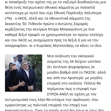
κι αποκήρυξε την σχέση της με το ναζισμό διεκδικώντας μια
θέση ενός πατριωτικού εθνικού κόμματος με ποσοστά
αντίστοιχα με αυτά που είχε Εθνική Παράταξη παλιότερα
(7%), ο ΛΑΟΣ, αλλά και τα εθνικιστικά κόμματα της
δεκαετίας ΄50. Πιθανόν πρώτα ο Αντώνης Σαμαράς
κερδίζοντας την κεντρώα Ντόρα Μπακογιάννη με ένα
καθαρά δεξιό προφίλ να χρησιμοποίησε τα πρώην στελέχη
και του ΛΑΟΣ ως αναχώματα προς τα δεξιά ή για να την
απορροφήσει- κι ο Κυριάκος Μητσοτάκης να κάνει το ίδιο.
Μια ανάλυση του εκλογικού
σώματος της ΧΑ δείχνει ωστόσο
ότι άντλησε ψηφοφόρους σε
μεγάλο βαθμό από το ΠΑΣΟΚ, αλλά
και από την Αριστερά- με μεγάλη
επιρροή στη νεολαία. Πολλοί θα
περίμεναν πως η στροφή των
ΣΥΡΙΖΑ-ΑΝΕΛ σε σχέση με τον
αντιμνημιακό τους λόγο θα ενίσχυε την οργάνωση -που
εμφανίστηκε ως πολιτική επιρροή την εποχή των
Αγανακτισμένων. Προς το παρόν αυτό δεν έγινε κι ίσως δεν