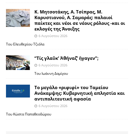
Κ. Μητσοτάκης, Α. Τσίπρας, Μ.
Καρυστιανού, Α. Σαμαράς: παλαιοί
παίκτες και νέοι σε νέους ρόλους -και οι
εκλογές της Άνοιξης
6 Αυγούστου 2026
Του Ελευθερίου Τζιόλα
“Τίς γλαῦκ’ Ἀθήναζ’ ἤγαγεν”;
6 Αυγούστου 2026
Του Ιωάννη Δαμίγου
Το μεγάλο «ριφιφί» του Ταμείου
Ανάκαμψης: Κυβερνητική απληστία και
αντιπολιτευτική αφασία
6 Αυγούστου 2026
Του Κώστα Παπαθεοδώρου