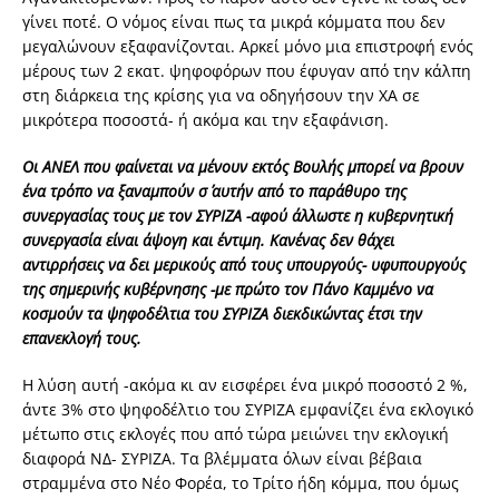
γίνει ποτέ. O νόμος είναι πως τα μικρά κόμματα που δεν
μεγαλώνουν εξαφανίζονται. Αρκεί μόνο μια επιστροφή ενός
μέρους των 2 εκατ. ψηφοφόρων που έφυγαν από την κάλπη
στη διάρκεια της κρίσης για να οδηγήσουν την ΧΑ σε
μικρότερα ποσοστά- ή ακόμα και την εξαφάνιση.
Οι ΑΝΕΛ που φαίνεται να μένουν εκτός Βουλής μπορεί να βρουν
ένα τρόπο να ξαναμπούν σ΄ αυτήν από το παράθυρο της
συνεργασίας τους με τον ΣΥΡΙΖΑ -αφού άλλωστε η κυβερνητική
συνεργασία είναι άψογη και έντιμη. Κανένας δεν θάχει
αντιρρήσεις να δει μερικούς από τους υπουργούς- υφυπουργούς
της σημερινής κυβέρνησης -με πρώτο τον Πάνο Καμμένο να
κοσμούν τα ψηφοδέλτια του ΣΥΡΙΖΑ διεκδικώντας έτσι την
επανεκλογή τους.
Η λύση αυτή -ακόμα κι αν εισφέρει ένα μικρό ποσοστό 2 %,
άντε 3% στο ψηφοδέλτιο του ΣΥΡΙΖΑ εμφανίζει ένα εκλογικό
μέτωπο στις εκλογές που από τώρα μειώνει την εκλογική
διαφορά ΝΔ- ΣΥΡΙΖΑ. Τα βλέμματα όλων είναι βέβαια
στραμμένα στο Νέο Φορέα, το Τρίτο ήδη κόμμα, που όμως