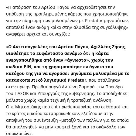
«Η απόφαση του Αρείου Πάγου να αρχειοθετήσει την
υπόθεση της προπληρωμένης κάρτας που χρησιμοποιήθηκε
για την πληρωμή των μολυσμένων με Predator μηνυμάτων,
αποτελεί έναν ακόμη κρίκο στην αλυσίδα της συγκάλυψης»
αναφέρει αρχικά και συνεχίζει:
«
Ο Αντεισαγγελέας του Αρείου Πάγου, Αχιλλέας Ζήσης,
υιοθέτησε το ευφάνταστο σενάριο ότι η κάρτα
ενεργοποιήθηκε από έναν «άγνωστο», χωρίς τον
κωδικό PIN, και τη χρησιμοποίησε εν άγνοια του
κατόχου της για να αγοράσει μηνύματα μολυσμένα με το
κατασκοπευτικό λογισμικό Ρredator
, που στάλθηκαν
στον πρώην Πρωθυπουργό Αντώνη Σαμαρά, τον Πρόεδρο
του ΠΑΣΟΚ και Υπουργούς της κυβέρνησης. Το αποδέχθηκε
μάλιστα χωρίς καμία τεχνική ή τραπεζική ανάλυση.
Ο κ. Μητσοτάκης που επί πρωθυπουργίας του οι θεσμοί και
το κράτος δικαίου καταρρακώθηκαν, ελπίζουμε στην
αποψινή του συνέντευξη –μεταξύ των πολλών για τα οποία
θα απολογηθεί- να μην κρυφτεί ξανά για το σκάνδαλο των
υποκλοπών».