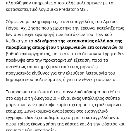
πληρώθηκαν υπηρεσίες αποστολής μολυσμένων με το
κατασκοπευτικό λογισμικό Predator SMS .
Σύμφωνα με πληροφορίες, ο αντεισαγγελέας του Αρείου
Πάγου, Αχ. Ζησης που χειρίστηκε την έρευνα, κατέληξε πως
δεν συντρέχει εφαρμογή των διατάξεων του Ποινικού
Κώδικα για τα
αδικήματα της κατασκοπίας αλλά και της
παραβίασης απορρήτου τηλεφωνικών επικοινωνιών
σε
βαθμό κακουργήματος, με το σκεπτικό ότι «αναντίρρητα δεν
προέκυψε απο την προκαταρκτική εξέταση, παρά τα
αντιθέτως υποστηριζόμενα από τους μηνυτές»,
πραγματικός κίνδυνος για την ελεύθερη λειτουργία του
δημοκρατικού πολιτεύματος ή για την εθνική ασφάλεια.
Το πρόσωπο αυτό -κατά το εισαγγελικό πόρισμα που θέτει
στο αρχείο τη δικογραφία – είναι ένας υπάλληλος σούπερ
μάρκετ και δεν προέκυψε καμία σχέση με τις εμπλεκόμενες
εταιρίες. Συγκεκριμένα αναφέρεται στο εισαγγελικό
έγγραφο: «δεν έχει ουδεμία σχέση με τα καταγγελλόμενα,
αφού τρίτος έκανε χρήση της κάρτας και δη την φόρτισε και
έκανε τις δύο μεταφορές».