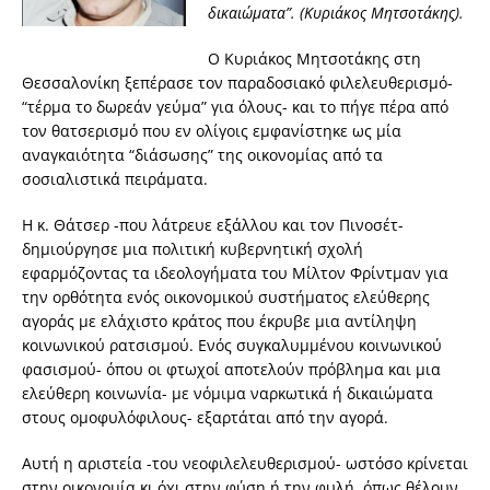
δικαιώματα”. (Κυριάκος Μητσοτάκης).
Ο Κυριάκος Μητσοτάκης στη
Θεσσαλονίκη ξεπέρασε τον παραδοσιακό φιλελευθερισμό-
“τέρμα το δωρεάν γεύμα” για όλους- και το πήγε πέρα από
τον θατσερισμό που εν ολίγοις εμφανίστηκε ως μία
αναγκαιότητα “διάσωσης” της οικονομίας από τα
σοσιαλιστικά πειράματα.
Η κ. Θάτσερ -που λάτρευε εξάλλου και τον Πινοσέτ-
δημιούργησε μια πολιτική κυβερνητική σχολή
εφαρμόζοντας τα ιδεολογήματα του Μίλτον Φρίντμαν για
την ορθότητα ενός οικονομικού συστήματος ελεύθερης
αγοράς με ελάχιστο κράτος που έκρυβε μια αντίληψη
κοινωνικού ρατσισμού. Ενός συγκαλυμμένου κοινωνικού
φασισμού- όπου οι φτωχοί αποτελούν πρόβλημα και μια
ελεύθερη κοινωνία- με νόμιμα ναρκωτικά ή δικαιώματα
στους ομοφυλόφιλους- εξαρτάται από την αγορά.
Αυτή η αριστεία -του νεοφιλελευθερισμού- ωστόσο κρίνεται
στην οικονομία κι όχι στην φύση ή την φυλή, όπως θέλουν