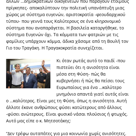
άλλων …δημοκρατικών οικογενειών που παράγουν έτοιμους
πρίγκηπες- αποκαλύπτουν την πολιτική υπανάπτυξη μιας
χώρας με σύστημα ευγενών, αριστοκρατία -φεουδαρχικού
τύπου- που γεννά τους Καλύτερους σε ένα κληρονομικό
σύστημα που αναπαράγεται. Η βασιλεία καταργήθηκε, το
σύστημα Ευγενών όχι. Τα κόμματα των φατριών με τις
φαμίλιες υπάρχουν κόμμα, άδικα χάσαμε από τη Βουλή τον
Γιο του Τραγάκη. Η Τραγακοκρατία συνεχίζεται.
Κι όταν ρωτάς αυτό το παιδί -που
πιστεύει ότι η ανισότητα είναι
μέσα στη Φύση- πώς θα
κυβερνήσει ή πώς θα πείσει τους
Ευρωπαίους για ένα …καλύτερο
μνημόνιο απαντά γιατί αυτός είναι
ο …καλύτερος. Είναι μες τη Φύση, όπως η ανισότητα. Aυτή
άλλοτε έκανε ανθρώπους φύσει κατώτερους από άλλους
-φύσει ανώτερους. Είναι φυσικό νάσαι πλούσιος ή φτωχός.
Αυτό μας είπε ο κ. Μητσοτάκης:
“Δεν τρέφω αυταπάτες για μια κοινωνία χωρίς ανισότητες.