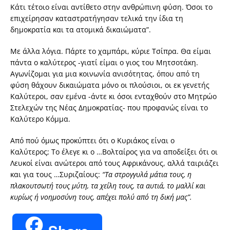
Κάτι τέτοιο είναι αντίθετο στην ανθρώπινη φύση. Όσοι το
επιχείρησαν καταστρατήγησαν τελικά την ίδια τη
δημοκρατία και τα ατομικά δικαιώματα”.
Με άλλα λόγια. Πάρτε το χαμπάρι, κύριε Τσίπρα. Θα είμαι
πάντα ο καλύτερος -γιατί είμαι ο γιος του Μητσοτάκη.
Αγωνίζομαι για μια κοινωνία ανισότητας, όπου από τη
φύση θάχουν δικαιώματα μόνο οι πλούσιοι, οι εκ γενετής
Καλύτεροι, σαν εμένα -άντε κι όσοι ενταχθούν στο Μητρώο
Στελεχών της Νέας Δημοκρατίας- που προφανώς είναι το
Καλύτερο Κόμμα.
Από πού όμως προκύπτει ότι ο Κυριάκος είναι ο
Καλύτερος; Το έλεγε κι ο …Βολταίρος για να αποδείξει ότι οι
Λευκοί είναι ανώτεροι από τους Αφρικάνους, αλλά ταιριάζει
και για τους …Συριζαίους:
“Tα στρογγυλά μάτια τους, η
πλακουτσωτή τους μύτη, τα χείλη τους, τα αυτιά, το μαλλί και
κυρίως ή νοημοσύνη τους, απέχει πολύ από τη δική μας”.