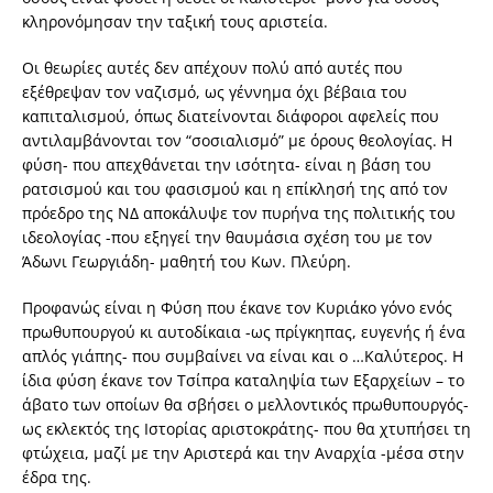
κληρονόμησαν την ταξική τους αριστεία.
Οι θεωρίες αυτές δεν απέχουν πολύ από αυτές που
εξέθρεψαν τον ναζισμό, ως γέννημα όχι βέβαια του
καπιταλισμού, όπως διατείνονται διάφοροι αφελείς που
αντιλαμβάνονται τον “σοσιαλισμό” με όρους θεολογίας. Η
φύση- που απεχθάνεται την ισότητα- είναι η βάση του
ρατσισμού και του φασισμού και η επίκλησή της από τον
πρόεδρο της ΝΔ αποκάλυψε τον πυρήνα της πολιτικής του
ιδεολογίας -που εξηγεί την θαυμάσια σχέση του με τον
Άδωνι Γεωργιάδη- μαθητή του Κων. Πλεύρη.
Προφανώς είναι η Φύση που έκανε τον Κυριάκο γόνο ενός
πρωθυπουργού κι αυτοδίκαια -ως πρίγκηπας, ευγενής ή ένα
απλός γιάπης- που συμβαίνει να είναι και ο …Καλύτερος. Η
ίδια φύση έκανε τον Τσίπρα καταληψία των Εξαρχείων – το
άβατο των οποίων θα σβήσει ο μελλοντικός πρωθυπουργός-
ως εκλεκτός της Ιστορίας αριστοκράτης- που θα χτυπήσει τη
φτώχεια, μαζί με την Αριστερά και την Αναρχία -μέσα στην
έδρα της.