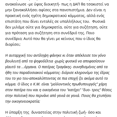
ανακοίνωσε -με ύφος διοικητή- πως η ΔΑΠ θα τσακιστεί να
μην ξανακολλήσει αφίσες στα πανεπιστήμια. Δεν είναι η
πρακτική ενός ηγέτη δημοκρατικού κόμματος, αλλά ενός
επιστάτη που δίνει εντολές σε υπαλλήλους του. Φυσικά
δεν μιλάμε ούτε για δημοκρατία, ούτε για συζήτηση, ούτε
για πρόταση για συζήτηση στο συνέδριό της. Ποιο
συνέδριο; Aυτό που θα γίνει με κείνους που ο ίδιος θα
διορίσει;
H αυταρχική του αντίληψη φάνηκε κι όταν απέκλεισε τον γόνο
βουλευτή από τα ψηφοδέλτια -χωρίς φυσικά να αποφασίσουν
γι΄αυτό τα …όργανα. Ο πατέρας Τραγάκης- συνηθισμένος από τα
ήθη του παραδοσιακού κόμματος- διόρισε κληρονόμο της έδρας
του το γιο του-αποκαλύπτοντας σε πια εποχή ζει ακόμα αυτό το
κόμμα. Ο ίδιος ο Κ.Μ. είναι “μελλοντικός πρωθυπουργός” χάρη
στον πατέρα του και η οικογένεια του “κατέχει” “δυο- τρεις” θέσεις
στην πολιτική που περνάνε από γενιά σε γενιά. Ποιος θα χτυπήσει
την οικογενειοκρατία;
Η ύπαρξη της δυναστείας στην πολιτική ζωή- όσο και