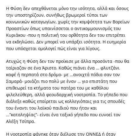
Η Φύση δεν απεχθάνεται μόνο την ισότητα, αλλά και όσους
την υποστηρίζουν, συνήθως βρωμεροί τύποι των
κοινωνικών καταγωγίων, χωρίς την κομψότητα των Βορείων
Προαστίων όπως υπαινίσσεται ο αντικομμουνισμός του
Κυριάκου -που η πολιτική του ορθότητα δεν του επιτρέπει
να εκδηλώσει. Δεν μπορεί να υπάρξει ισότητα. Η ευημερία
που υπόσχεται ομολογεί πώς είναι για λίγους.
Ατυχώς η Φύση δεν τον προίκισε με άλλα προσόντα -που θα
ταίριαζαν σε ένα Άριστο. Καθώς πιάνει ένα … φλυτζάνι
καφέ ή περπατά στο δρόμο- με …ανοιχτά πόδια σαν τον
Σαμαρά- μοιάζει πιο πολύ με έναν … γιο επιστάτη που
επιθεωρεί τα κτήματα του πατέρα του με καθόλου
φιλελεύθερη, αλλά φεουδαρχική νοοτροπία. Το γήπεδο που
διάλεξε-καθώς επαίρεται ως κολλεγιόπαις για τις σπουδές
του έναντι του λαϊκού παιδιού που ήταν και
…”καταληψίας”- είναι ένα ταξικό γήπεδο που ευνοεί τον
Αλέξη Τσίπρα.
Η νοοτροπία φάνηκε όταν διέλυσε την ΟΝΝΕΔ ή όταν