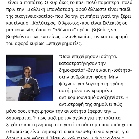
-είναι αυταπάτες. Ο Κυριάκος το πάει πολύ παραπέρα -πολύ
πριν την …Γαλλική Επανάσταση, αφού άλλωστε είναι παιδί
της οικογενειοκρατίας- που θα την χτυπήσει γιατί την ξέρει
και είναι ο …Καλύτερος. Ο Άριστος -που είναι Εκλεκτός σε
μια κοινωνία, όπου οι “αδύνατοι” πρέπει βεβαίως να
βοηθούνται -ως ένα είδος φιλανθρωπίας -αν και το όραμά
του αφορά κυρίως …επιχειρηματίες.
“Όσοι επιχείρησαν ισότητα,
καταστρατήγησαν την
δημοκρατία” -δεν είναι η -ισότητα-
στην ανθρώπινη φύση. Μην
ψάχνετε για λογική στη φράση
αυτή, μόνο τον κρυμμένο
αντικομμουνισμό αναζητείστε. Η
αντιστροφή της σημαίνει πώς
μόνο όσοι επιχείρησαν την ανισότητα έφεραν την …
δημοκρατία. Ή πως μαζί με τον αγώνα για την ισότητα
ξεχάστε και τη δημοκρατία γιατί το σύστημα που υπόσχεται
ο Κυριάκος είναι δημοκρατία και ελευθερία για λίγους- για
όσους είναι φύσει ή θέσει οι Καλύτεροι -μόνο για όσους