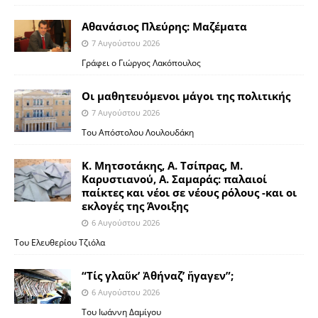
Αθανάσιος Πλεύρης: Μαζέματα
7 Αυγούστου 2026
Γράφει ο Γιώργος Λακόπουλος
Οι μαθητευόμενοι μάγοι της πολιτικής
7 Αυγούστου 2026
Του Απόστολου Λουλουδάκη
Κ. Μητσοτάκης, Α. Τσίπρας, Μ.
Καρυστιανού, Α. Σαμαράς: παλαιοί
παίκτες και νέοι σε νέους ρόλους -και οι
εκλογές της Άνοιξης
6 Αυγούστου 2026
Του Ελευθερίου Τζιόλα
“Τίς γλαῦκ’ Ἀθήναζ’ ἤγαγεν”;
6 Αυγούστου 2026
Του Ιωάννη Δαμίγου