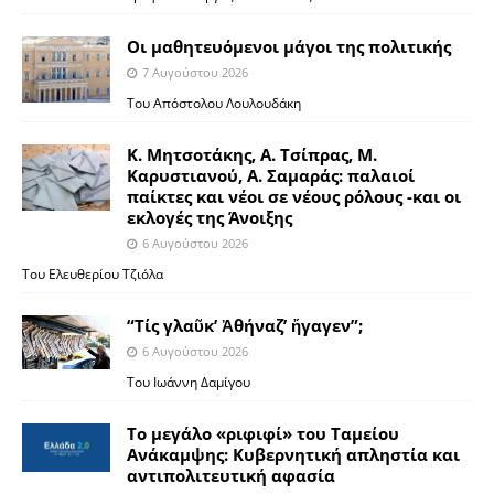
Οι μαθητευόμενοι μάγοι της πολιτικής
7 Αυγούστου 2026
Του Απόστολου Λουλουδάκη
Κ. Μητσοτάκης, Α. Τσίπρας, Μ.
Καρυστιανού, Α. Σαμαράς: παλαιοί
παίκτες και νέοι σε νέους ρόλους -και οι
εκλογές της Άνοιξης
6 Αυγούστου 2026
Του Ελευθερίου Τζιόλα
“Τίς γλαῦκ’ Ἀθήναζ’ ἤγαγεν”;
6 Αυγούστου 2026
Του Ιωάννη Δαμίγου
Το μεγάλο «ριφιφί» του Ταμείου
Ανάκαμψης: Κυβερνητική απληστία και
αντιπολιτευτική αφασία