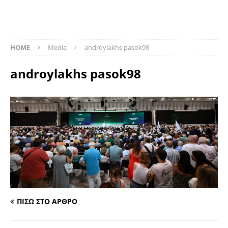
HOME
Media
androylakhs pasok98
androylakhs pasok98
ΠΙΣΩ ΣΤΟ ΑΡΘΡΟ