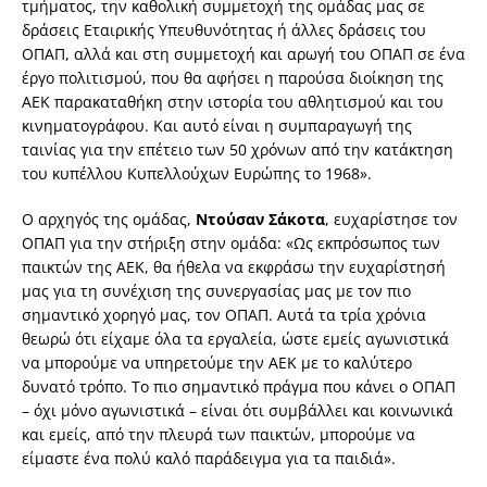
τμήματος, την καθολική συμμετοχή της ομάδας μας σε
δράσεις Εταιρικής Υπευθυνότητας ή άλλες δράσεις του
ΟΠΑΠ, αλλά και στη συμμετοχή και αρωγή του ΟΠΑΠ σε ένα
έργο πολιτισμού, που θα αφήσει η παρούσα διοίκηση της
ΑΕΚ παρακαταθήκη στην ιστορία του αθλητισμού και του
κινηματογράφου. Και αυτό είναι η συμπαραγωγή της
ταινίας για την επέτειο των 50 χρόνων από την κατάκτηση
του κυπέλλου Κυπελλούχων Ευρώπης το 1968».
Ο αρχηγός της ομάδας,
Ντούσαν Σάκοτα
, ευχαρίστησε τον
ΟΠΑΠ για την στήριξη στην ομάδα: «Ως εκπρόσωπος των
παικτών της ΑΕΚ, θα ήθελα να εκφράσω την ευχαρίστησή
μας για τη συνέχιση της συνεργασίας μας με τον πιο
σημαντικό χορηγό μας, τον ΟΠΑΠ. Αυτά τα τρία χρόνια
θεωρώ ότι είχαμε όλα τα εργαλεία, ώστε εμείς αγωνιστικά
να μπορούμε να υπηρετούμε την ΑΕΚ με το καλύτερο
δυνατό τρόπο. Το πιο σημαντικό πράγμα που κάνει ο ΟΠΑΠ
– όχι μόνο αγωνιστικά – είναι ότι συμβάλλει και κοινωνικά
και εμείς, από την πλευρά των παικτών, μπορούμε να
είμαστε ένα πολύ καλό παράδειγμα για τα παιδιά».