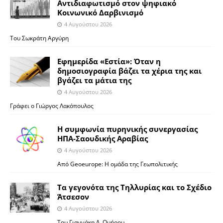
Αντιδιαφωτισμό στον ψηφιακό
Κοινωνικό Δαρβινισμό
4 Αυγούστου 2026
Του Σωκράτη Αργύρη
Εφημερίδα «Εστία»: Όταν η
δημοσιογραφία βάζει τα χέρια της και
βγάζει τα μάτια της
4 Αυγούστου 2026
Γράφει ο Γιώργος Λακόπουλος
Η συμφωνία πυρηνικής συνεργασίας
ΗΠΑ-Σαουδικής Αραβίας
4 Αυγούστου 2026
Από Geoeurope: H ομάδα της Γεωπολιτικής
Τα γεγονότα της Τηλλυρίας και το Σχέδιο
Άτσεσον
4 Αυγούστου 2026
Toυ Γιαννάκη Λ. Ομήρου