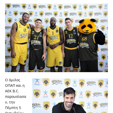
O όμιλος
ΟΠΑΠ και η
ΑΕΚ B.C.
παρουσίασα
ν, την
Πέμπτη 5