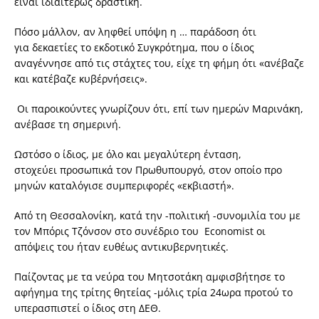
είναι ιδιαιτέρως δραστική.
Πόσο μάλλον, αν ληφθεί υπόψη η … παράδοση ότι
για δεκαετίες το εκδοτικό Συγκρότημα, που ο ίδιος
αναγέννησε από τις στάχτες του, είχε τη φήμη ότι «ανέβαζε
και κατέβαζε κυβέρνήσεις».
Οι παροικούντες γνωρίζουν ότι, επί των ημερών Μαρινάκη,
ανέβασε τη σημερινή.
Ωστόσο ο ίδιος, με όλο και μεγαλύτερη ένταση,
στοχεύει προσωπικά τον Πρωθυπουργό, στον οποίο προ
μηνών καταλόγισε συμπεριφορές «εκβιαστή».
Από τη Θεσσαλονίκη, κατά την -πολιτική -συνομιλία του με
τον Μπόρις Τζόνσον στο συνέδριο του Economist οι
απόψεις του ήταν ευθέως αντικυβερνητικές.
Παίζοντας με τα νεύρα του Μητσοτάκη αμφισβήτησε το
αφήγημα της τρίτης θητείας -μόλις τρία 24ωρα προτού το
υπερασπιστεί ο ίδιος στη ΔΕΘ.