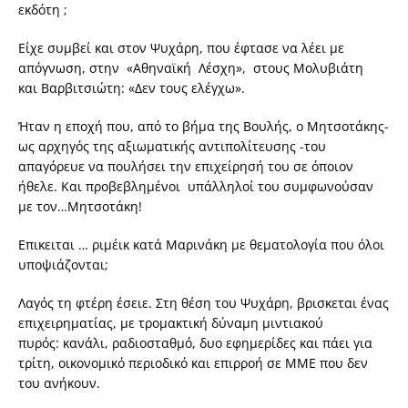
εκδότη ;
Είχε συμβεί και στον Ψυχάρη, που έφτασε να λέει με
απόγνωση, στην «Αθηναϊκή Λέσχη», στους Μολυβιάτη
και Βαρβιτσιώτη: «Δεν τους ελέγχω».
Ήταν η εποχή που, από το βήμα της Βουλής, ο Μητσοτάκης-
ως αρχηγός της αξιωματικής αντιπολίτευσης -του
απαγόρευε να πουλήσει την επιχείρησή του σε όποιον
ήθελε. Και προβεβλημένοι υπάλληλοί του συμφωνούσαν
με τον…Μητσοτάκη!
Επικειται … ριμέικ κατά Μαρινάκη με θεματολογία που όλοι
υποψιάζονται;
Λαγός τη φτέρη έσειε. Στη θέση του Ψυχάρη, βρισκεται ένας
επιχειρηματίας, με τρομακτική δύναμη μιντιακού
πυρός: κανάλι, ραδιοσταθμό, δυο εφημερίδες και πάει για
τρίτη, οικονομικό περιοδικό και επιρροή σε ΜΜΕ που δεν
του ανήκουν.