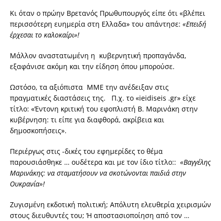
Κι όταν ο πρώην Βρετανός Πρωθυπουργός είπε ότι «βλέπει
περισσότερη ευημερία στη Ελλαδα» του απάντησε:
«Επειδή
έρχεσαι το καλοκαίρι»!
Μάλλον αναστατωμένη η κυβερνητική προπαγάνδα,
εξαφάνισε ακόμη και την είδηση όπου μπορούσε.
Ωστόσο, τα αξιόπιστα ΜΜΕ την ανέδειξαν στις
πραγματικές διαστάσεις της. Π.χ. το «ieidiseis .gr» είχε
τίτλο: «Έντονη κριτική του εφοπλιστή Β. Μαρινάκη στην
κυβέρνηση: τι είπε για διαφθορά, ακρίβεια και
δημοσκοπήσεις».
Περιέργως στις -δικές του εφημερίδες το θέμα
παρουσιάσθηκε … ουδέτερα και με τον ίδιο τίτλο::
«Βαγγέλης
Μαρινάκης: να σταματήσουν να σκοτώνονται παιδιά στην
Ουκρανία»!
Ζυγισμένη εκδοτική πολιτική; Απόλυτη ελευθερία χειρισμών
στους διευθυντές του; Ή αποστασιοποίηση από τον …