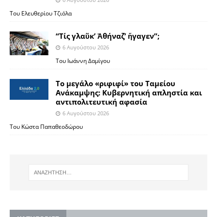
Του Ελευθερίου Τζιόλα
“Τίς γλαῦκ’ Ἀθήναζ’ ἤγαγεν”;
6 Αυγούστου 2026
Του Ιωάννη Δαμίγου
Το μεγάλο «ριφιφί» του Ταμείου
Ανάκαμψης: Κυβερνητική απληστία και
αντιπολιτευτική αφασία
6 Αυγούστου 2026
Του Κώστα Παπαθεοδώρου