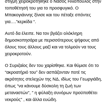
στιγμή χειροκροτήθηκε ο Νάσος Ηλιόπουλος στην
τοποθέτησή του για το προσφυγικό. Ο
Μπακογιάννης ξίνισε και του πέταξε σπόντες
για….”
κερκίδα “.
Αυτό δα έλειπε. Να τον βγάζει ολόκληρη
δημοσκοπησάρα με περισσότερους ψήφους από
όλους τους άλλους μαζί και να τολμούν να τους
χειροκροτούν.
Ο Συριζαίος δεν του χαρίσθηκε. Και θύμισε ότι το
“ακροατήριό του” δεν ασπάζονταν ποτέ τις
ακρότητες στελεχών της ΝΔ, ιδίως του Γεωργιάδη,
όπως “
να κάνουμε δύσκολη τη ζωή των
μεταναστών”, ”
η φύλαξη συνόρων προϋποθέτει
νεκρούς” , και άλλα ευώδη.