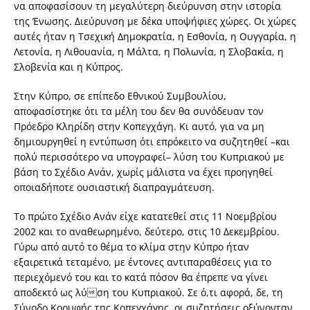
να αποφασίσουν τη μεγαλύτερη διεύρυνση στην ιστορία
της Ένωσης. Διεύρυνση με δέκα υποψήφιες χώρες. Οι χώρες
αυτές ήταν η Τσεχική Δημοκρατία, η Εσθονία, η Ουγγαρία, η
Λετονία, η Λιθουανία, η Μάλτα, η Πολωνία, η Σλοβακία, η
Σλοβενία και η Κύπρος.
Στην Κύπρο, σε επίπεδο Εθνικού Συμβουλίου,
αποφασίστηκε ότι τα μέλη του δεν θα συνόδευαν τον
Πρόεδρο Κληρίδη στην Κοπεγχάγη. Κι αυτό, για να μη
δημιουργηθεί η εντύπωση ότι επρόκειτο να συζητηθεί –και
πολύ περισσότερο να υπογραφεί– λύση του Κυπριακού με
βάση το Σχέδιο Ανάν, χωρίς μάλιστα να έχει προηγηθεί
οποιαδήποτε ουσιαστική διαπραγμάτευση.
Το πρώτο Σχέδιο Ανάν είχε κατατεθεί στις 11 Νοεμβρίου
2002 και το αναθεωρημένο, δεύτερο, στις 10 Δεκεμβρίου.
Γύρω από αυτό το θέμα το κλίμα στην Κύπρο ήταν
εξαιρετικά τεταμένο, με έντονες αντιπαραθέσεις για το
περιεχόμενό του και το κατά πόσον θα έπρεπε να γίνει
αποδεκτό ως λύση του Κυπριακού. Σε ό,τι αφορά, δε, τη
Σύνοδο Κορυφής της Κοπεγχάγης, οι συζητήσεις οξύνονταν