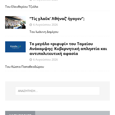
Του Ελευθερίου Τζιόλα
“Τίς γλαῦκ’ Ἀθήναζ’ ἤγαγεν”;
6 Αυγούστου 2026
Του Ιωάννη Δαμίγου
Το μεγάλο «ριφιφί» του Ταμείου
Ανάκαμψης: Κυβερνητική απληστία και
αντιπολιτευτική αφασία
6 Αυγούστου 2026
Του Κώστα Παπαθεοδώρου