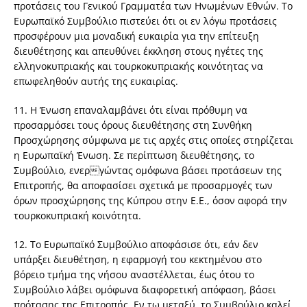
προτάσεις του Γενικού Γραμματέα των Ηνωμένων Εθνών. Το
Ευρωπαϊκό Συμβούλιο πιστεύει ότι οι εν λόγω προτάσεις
προσφέρουν μια μοναδική ευκαιρία για την επίτευξη
διευθέτησης και απευθύνει έκκληση στους ηγέτες της
ελληνοκυπριακής και τουρκοκυπριακής κοινότητας να
επωφεληθούν αυτής της ευκαιρίας.
11. Η Ένωση επαναλαμβάνει ότι είναι πρόθυμη να
προσαρμόσει τους όρους διευθέτησης στη Συνθήκη
Προσχώρησης σύμφωνα με τις αρχές στις οποίες στηρίζεται
η Ευρωπαϊκή Ένωση. Σε περίπτωση διευθέτησης, το
Συμβούλιο, ενεργώντας ομόφωνα βάσει προτάσεων της
Επιτροπής, θα αποφασίσει σχετικά με προσαρμογές των
όρων προσχώρησης της Κύπρου στην Ε.Ε., όσον αφορά την
τουρκοκυπριακή κοινότητα.
12. Το Ευρωπαϊκό Συμβούλιο αποφάσισε ότι, εάν δεν
υπάρξει διευθέτηση, η εφαρμογή του κεκτημένου στο
βόρειο τμήμα της νήσου αναστέλλεται, έως ότου το
Συμβούλιο λάβει ομόφωνα διαφορετική απόφαση, βάσει
πρότασης της Επιτροπής. Εν τω μεταξύ, το Συμβούλιο καλεί