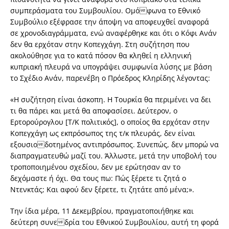
συμπεράσματα του Συμβουλίου. Ομόφωνα το Εθνικό
Συμβούλιο εξέφρασε την άποψη να αποφευχθεί αναφορά
σε χρονοδιαγράμματα, ενώ αναφέρθηκε και ότι ο Κόφι Ανάν
δεν θα ερχόταν στην Κοπεγχάγη. Στη συζήτηση που
ακολούθησε για το κατά πόσον θα κληθεί η ελληνική
κυπριακή πλευρά να υπογράψει συμφωνία λύσης με βάση
το Σχέδιο Ανάν, παρενέβη ο Πρόεδρος Κληρίδης λέγοντας:
«Η συζήτηση είναι άσκοπη. Η Τουρκία θα περιμένει να δει
τι θα πάρει και μετά θα αποφασίσει. Δεύτερον, ο
Ερτορούρογλου [Τ/Κ πολιτικός], ο οποίος θα ερχόταν στην
Κοπεγχάγη ως εκπρόσωπος της τ/κ πλευράς, δεν είναι
εξουσιοδοτημένος αντιπρόσωπος. Συνεπώς, δεν μπορώ να
διαπραγματευθώ μαζί του. Άλλωστε, μετά την υποβολή του
τροποποιημένου σχεδίου, δεν με ερώτησαν αν το
δεχόμαστε ή όχι. Θα τους πω: Πώς ξέρετε τι ζητά ο
Ντενκτάς; Και αφού δεν ξέρετε, τι ζητάτε από μένα;».
Την ίδια μέρα, 11 Δεκεμβρίου, πραγματοποιήθηκε και
δεύτερη συνεδρία του Εθνικού Συμβουλίου, αυτή τη φορά