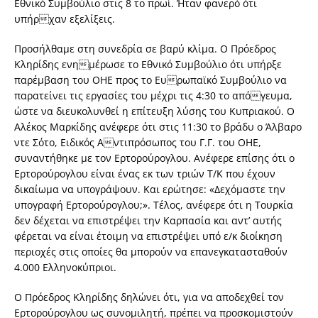
Εθνικό Συμβούλιο στις 8 το πρωί. Ήταν φανερό ότι
υπήρχαν εξελίξεις.
Προσήλθαμε στη συνεδρία σε βαρύ κλίμα. Ο Πρόεδρος
Κληρίδης ενημέρωσε το Εθνικό Συμβούλιο ότι υπήρξε
παρέμβαση του ΟΗΕ προς το Ευρωπαϊκό Συμβούλιο να
παρατείνει τις εργασίες του μέχρι τις 4:30 το απόγευμα,
ώστε να διευκολυνθεί η επίτευξη λύσης του Κυπριακού. Ο
Αλέκος Μαρκίδης ανέφερε ότι στις 11:30 το βράδυ ο Άλβαρο
ντε Σότο, Ειδικός Αντιπρόσωπος του Γ.Γ. του ΟΗΕ,
συναντήθηκε με τον Ερτορούρογλου. Ανέφερε επίσης ότι ο
Ερτορούρογλου είναι ένας εκ των τριών Τ/Κ που έχουν
δικαίωμα να υπογράψουν. Και ερώτησε: «Δεχόμαστε την
υπογραφή Ερτορούρογλου;». Τέλος, ανέφερε ότι η Τουρκία
δεν δέχεται να επιστρέψει την Καρπασία και αντ’ αυτής
φέρεται να είναι έτοιμη να επιστρέψει υπό ε/κ διοίκηση
περιοχές στις οποίες θα μπορούν να επανεγκατασταθούν
4.000 Ελληνοκύπριοι.
Ο Πρόεδρος Κληρίδης δηλώνει ότι, για να αποδεχθεί τον
Ερτορούρογλου ως συνομιλητή, πρέπει να προσκομιστούν