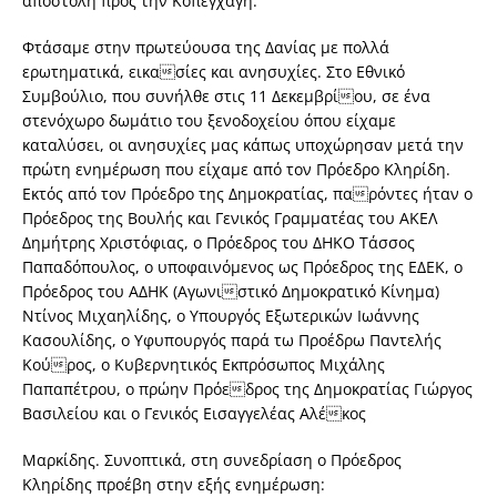
αποστολή προς την Κοπεγχάγη.
Φτάσαμε στην πρωτεύουσα της Δανίας με πολλά
ερωτηματικά, εικασίες και ανησυχίες. Στο Εθνικό
Συμβούλιο, που συνήλθε στις 11 Δεκεμβρίου, σε ένα
στενόχωρο δωμάτιο του ξενοδοχείου όπου είχαμε
καταλύσει, οι ανησυχίες μας κάπως υποχώρησαν μετά την
πρώτη ενημέρωση που είχαμε από τον Πρόεδρο Κληρίδη.
Εκτός από τον Πρόεδρο της Δημοκρατίας, παρόντες ήταν ο
Πρόεδρος της Βουλής και Γενικός Γραμματέας του ΑΚΕΛ
Δημήτρης Χριστόφιας, ο Πρόεδρος του ΔΗΚΟ Τάσσος
Παπαδόπουλος, ο υποφαινόμενος ως Πρόεδρος της ΕΔΕΚ, ο
Πρόεδρος του ΑΔΗΚ (Αγωνιστικό Δημοκρατικό Κίνημα)
Ντίνος Μιχαηλίδης, ο Υπουργός Εξωτερικών Ιωάννης
Κασουλίδης, ο Υφυπουργός παρά τω Προέδρω Παντελής
Κούρος, ο Κυβερνητικός Εκπρόσωπος Μιχάλης
Παπαπέτρου, ο πρώην Πρόεδρος της Δημοκρατίας Γιώργος
Βασιλείου και ο Γενικός Εισαγγελέας Αλέκος
Μαρκίδης. Συνοπτικά, στη συνεδρίαση ο Πρόεδρος
Κληρίδης προέβη στην εξής ενημέρωση: