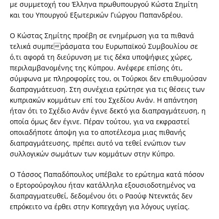
με συμμετοχή του Έλληνα πρωθυπουργού Κώστα Σημίτη
και του Υπουργού Εξωτερικών Γιώργου Παπανδρέου.
Ο Κώστας Σημίτης προέβη σε ενημέρωση για τα πιθανά
τελικά συμπεράσματα του Ευρωπαϊκού Συμβουλίου σε
ό,τι αφορά τη διεύρυνση με τις δέκα υποψήφιες χώρες,
περιλαμβανομένης της Κύπρου. Ανέφερε επίσης ότι,
σύμφωνα με πληροφορίες του, οι Τούρκοι δεν επιθυμούσαν
διαπραγμάτευση. Στη συνέχεια ερώτησε για τις θέσεις των
κυπριακών κομμάτων επί του Σχεδίου Ανάν. Η απάντηση
ήταν ότι το Σχέδιο Ανάν έγινε δεκτό για διαπραγμάτευση, η
οποία όμως δεν έγινε. Πέραν τούτου, για να εκφραστεί
οποιαδήποτε άποψη για το αποτέλεσμα μιας πιθανής
διαπραγμάτευσης, πρέπει αυτό να τεθεί ενώπιον των
συλλογικών σωμάτων των κομμάτων στην Κύπρο.
Ο Τάσσος Παπαδόπουλος υπέβαλε το ερώτημα κατά πόσον
ο Ερτορούρογλου ήταν κατάλληλα εξουσιοδοτημένος να
διαπραγματευθεί, δεδομένου ότι ο Ραούφ Ντενκτάς δεν
επρόκειτο να έρθει στην Κοπεγχάγη για λόγους υγείας.