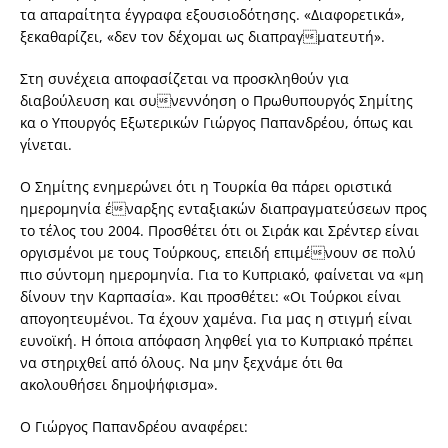
τα απαραίτητα έγγραφα εξουσιοδότησης. «Διαφορετικά»,
ξεκαθαρίζει, «δεν τον δέχομαι ως διαπραγματευτή».
Στη συνέχεια αποφασίζεται να προσκληθούν για
διαβούλευση και συνεννόηση ο Πρωθυπουργός Σημίτης
κα ο Υπουργός Εξωτερικών Γιώργος Παπανδρέου, όπως και
γίνεται.
Ο Σημίτης ενημερώνει ότι η Τουρκία θα πάρει οριστικά
ημερομηνία έναρξης ενταξιακών διαπραγματεύσεων προς
το τέλος του 2004. Προσθέτει ότι οι Σιράκ και Σρέντερ είναι
οργισμένοι με τους Τούρκους, επειδή επιμένουν σε πολύ
πιο σύντομη ημερομηνία. Για το Κυπριακό, φαίνεται να «μη
δίνουν την Καρπασία». Και προσθέτει: «Οι Τούρκοι είναι
απογοητευμένοι. Τα έχουν χαμένα. Για μας η στιγμή είναι
ευνοϊκή. Η όποια απόφαση ληφθεί για το Κυπριακό πρέπει
να στηριχθεί από όλους. Να μην ξεχνάμε ότι θα
ακολουθήσει δημοψήφισμα».
Ο Γιώργος Παπανδρέου αναφέρει: