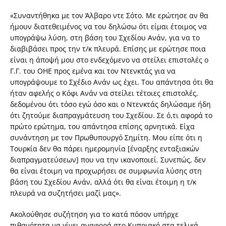
«Συναντήθηκα με τον Άλβαρο ντε Σότο. Με ερώτησε αν θα
ήμουν διατεθειμένος να του δηλώσω ότι είμαι έτοιμος να
υπογράψω λύση, στη βάση του Σχεδίου Ανάν, για να το
διαβιβάσει προς την τ/κ πλευρά. Επίσης με ερώτησε ποια
είναι η άποψή μου στο ενδεχόμενο να στείλει επιστολές ο
Γ.Γ. του ΟΗΕ προς εμένα και τον Ντενκτάς για να
υπογράψουμε το Σχέδιο Ανάν ως έχει. Του απάντησα ότι θα
ήταν αφελής ο Κόφι Ανάν να στείλει τέτοιες επιστολές,
δεδομένου ότι τόσο εγώ όσο και ο Ντενκτάς δηλώσαμε ήδη
ότι ζητούμε διαπραγμάτευση του Σχεδίου. Σε ό,τι αφορά το
πρώτο ερώτημα, του απάντησα επίσης αρνητικά. Είχα
συνάντηση με τον Πρωθυπουργό Σημίτη. Μου είπε ότι η
Τουρκία δεν θα πάρει ημερομηνία [έναρξης ενταξιακών
διαπραγματεύσεων] που να την ικανοποιεί. Συνεπώς, δεν
θα είναι έτοιμη να προχωρήσει σε συμφωνία λύσης στη
βάση του Σχεδίου Ανάν, αλλά ότι θα είναι έτοιμη η τ/κ
πλευρά να συζητήσει μαζί μας».
Ακολούθησε συζήτηση για το κατά πόσον υπήρχε
πιθανότητα να γίνει αναφορά στο Κυπριακό στα τελικά