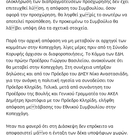
ολοκλήρωση των διαπραγματεύσεων προσχώρησης δεν έχει
επιτευχθεί λύση, η απόφαση του Συμβουλίου, όσον
αφορά την προσχώρηση, θα ληφθεί χωρίς το ανωτέρω να
αποτελεί προϋπόθεση. Εν προκειμένω το Συμβούλιο θα
λάβει υπόψη όλα τα σχετικά στοιχεία.
Παρά την αρχική απόφαση να μη μεταβούν οι αρχηγοί των
κομμάτων στην Κοπεγχάγη, λίγες μέρες πριν από τη Σύνοδο
Κορυφής άρχισαν οι διαφοροποιήσεις. Το Κόμμα των ΕΔΗ,
του πρώην Προέδρου Γιώργου Βασιλείου, ανακοίνωσε ότι
θα μεταβεί στην Κοπεγχάγη. Στη συνέχεια υπήρξαν
δηλώσεις και από τον Πρόεδρο του ΔΗΣΥ Νίκο Αναστασιάδη,
για την ανάγκη η πολιτική ηγεσία να συνοδεύσει τον
Πρόεδρο Κληρίδη. Τελικά, μετά από συνάντηση του
Προέδρου της Βουλής και Γενικού Γραμματέα του ΑΚΕΛ
Δημήτρη Χριστόφια με τον Πρόεδρο Κληρίδη, ελήφθη
απόφαση μετάβασης του Εθνικού Συμβουλίου στην
Κοπεγχάγη.
Ήταν πια φανερό ότι στη Διάσκεψη δεν επρόκειτο να
αποφασιστεί μόνο η ένταξη των δέκα υποψήφιων χωρών.