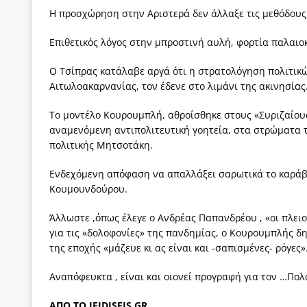
Η προσχώρηση στην Αριστερά δεν άλλαξε τις μεθόδους
Επιθετικός λόγος στην μπροστινή αυλή, φορτία παλαι
Ο Τσίπρας κατάλαβε αργά ότι η στρατολόγηση πολιτικ
Αιτωλοακαρνανίας, τον έδενε στο λιμάνι της ακινησίας
Το μοντέλο Κουρουμπλή, αθροίσθηκε στους «Συριζαίου
αναμενόμενη αντιπολιτευτική γοητεία, στα στρώματα 
πολιτικής Μητσοτάκη.
Ενδεχόμενη απόφαση να απαλλάξει σαρωτικά το καράβι
Κουμουνδούρου.
Άλλωστε ,όπως έλεγε ο Ανδρέας Παπανδρέου , «οι πλει
για τις «δολοφονίες» της πανδημίας, ο Κουρουμπλής δ
της εποχής «μάζευε κι ας είναι και -σαπισμένες- ρόγες»
Αναπόφευκτα , είναι και οιονεί προγραφή για τον …Πολ
ΑΠΟ ΤΟ IEIDISEIS.GR