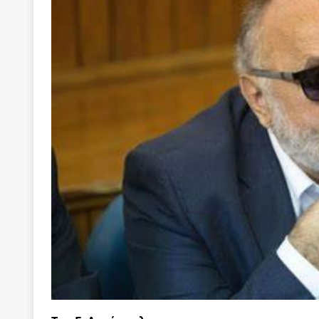
[ 22 Μαΐου 2020 ]
Μακάριος Λαζαρίδης: Έργο!
Π
[ 4 Αυγούστου 2026 ]
Θα ανήκεις όπου ανήκει το 
[ 4 Αυγούστου 2026 ]
Η γενεαλογία του φασισμού
ΠΑΡΕΜΒΑΣΕΙΣ
[ 4 Αυγούστου 2026 ]
Εφημερίδα «Εστία»: Όταν η 
[ 4 Αυγούστου 2026 ]
Η συμφωνία πυρηνικής συν
[ 4 Αυγούστου 2026 ]
Τα γεγονότα της Τηλλυρίας 
[ 4 Αυγούστου 2026 ]
Tηλεοπτικοί “Mega-Fiers”…
[ 4 Αυγούστου 2026 ]
Κώστας Τσουκαλάς: Αντιπολ
[ 4 Αυγούστου 2026 ]
Ο Ιωάννης Μεταξάς και η 4
δικτάτορας
ΕΠΙΛΟΓΕΣ
[ 3 Αυγούστου 2026 ]
Η ελευθεροτυπία δεν απειλε
[ 3 Αυγούστου 2026 ]
ΠΑΣΟΚ ή ΕΛ.ΑΣ.; Γιατί η μά