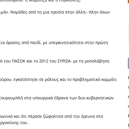
λιμά». Νομάδες από τη μια ηγεσία στην άλλη– πλην όσων
α όρασης από παιδί, με υπερκινητικότητα στην πρώτη
96 του ΠΑΣΟΚ και το 2012 του ΣΥΡΙΖΑ- με τη μεσολάβηση
ύρου, εγκατέστησε σε ρόλους και το προβληματικό κομμάτι
ν Κουρουμπλή στα υπουργικά έδρανα των δυο κυβερνητικών
ρωνικό και ότι πέρασε ξώφαλτσα από την έρευνα στο
υργοσύνης του .