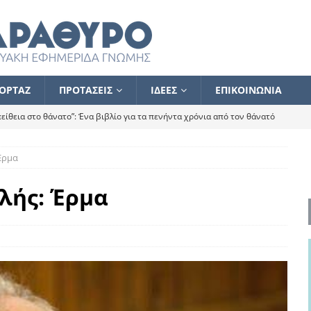
ΟΡΤΑΖ
ΠΡΟΤΑΣΕΙΣ
ΙΔΕΕΣ
ΕΠΙΚΟΙΝΩΝΙΑ
ίθεια στο θάνατο”: Ένα βιβλίο για τα πενήντα χρόνια από τον θάνατό
Έρμα
α το ποιος κοροϊδεύει ποιον Αλέξη
ΑΝΑΓΝΩΣΕΙΣ
 ισχυρίστηκα ότι δεν υπάρχει παρακολούθηση και κέντρο το οποίο
λής: Έρμα
τεί θερμά όσους σπεύδουν να το ενισχύσουν – Συνεχίζουμε
FLASH
ίας θα κινηθεί στην αντίθετη κατεύθυνση
ΑΝΑΓΝΩΣΕΙΣ
ΠΡΟΣΩΠΟΓΡΑΦΙΕΣ
ίλημμα των εκλογών
ΑΝΑΓΝΩΣΕΙΣ