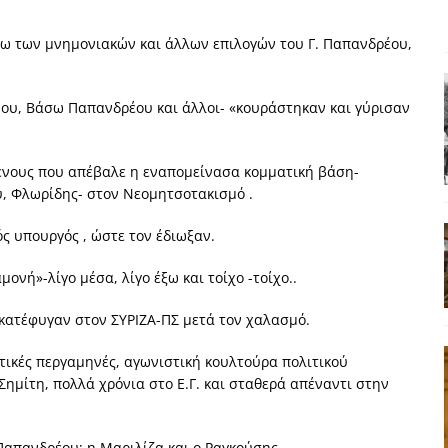
ΑΠΟΨΕΙΣ
γω των μνημονιακών και άλλων επιλογών του Γ. Παπανδρέου,
ς παράταξης: Ο λαός θέλει, αλλά τα κόμματα της αντιπολίτευσης δεν
νου, Βάσω Παπανδρέου και άλλοι- «κουράστηκαν και γύρισαν
α της αθωότητας;» Το «αίνιγμα»και η «λύση» του μέσα από τον
ένους που απέβαλε η εναπομείνασα κομματική βάση-
είου και οι Ρήτρες του ESM
ΑΠΟΨΕΙΣ
, Φλωρίδης- στον Νεομητσοτακισμό .
 ισχύς για την Ελλάδα
ΑΠΟΨΕΙΣ
ός υπουργός , ώστε τον έδιωξαν.
εγελοιοποιήθη εμφανιζόμενη»: Το άδοξο βήμα της Μ. Καρυστιανού
νή»-λίγο μέσα, λίγο έξω και τοίχο -τοίχο..
 κατέφυγαν στον ΣΥΡΙΖΑ-ΠΣ μετά τον χαλασμό.
τικές περγαμηνές, αγωνιστική κουλτούρα πολιτικού
ημίτη, πολλά χρόνια στο Ε.Γ. και σταθερά απέναντι στην
Παπανδρέου: η Μαριλίζα και ο Ραγκούσης.