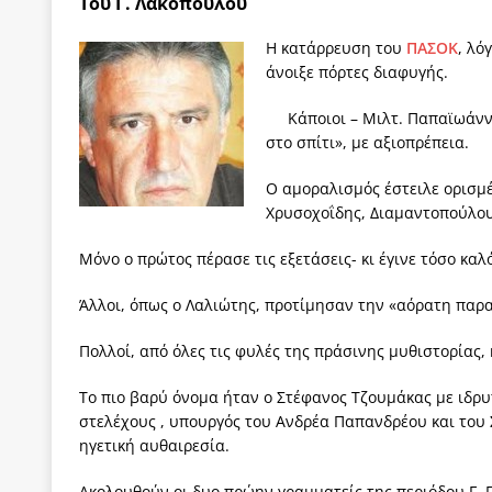
Του Γ. Λακόπουλου
των δύο κομμάτων και όχι Ανδρουλάκη -Τσίπρα.
Η κατάρρευση του
ΠΑΣΟΚ
, λό
[ 3 Αυγούστου 2026 ]
Η τραγωδία της δημοκρατική
άνοιξε πόρτες διαφυγής.
μπορούν να φέρουν την αλλαγή
ΠΡΟΕΚΤΑΣΕΙΣ
Κάποιοι – Μιλτ. Παπαϊωάν
[ 3 Αυγούστου 2026 ]
Γιατί λιγοστεύουν «τα χρόνι
στο σπίτι», με αξιοπρέπεια.
εμβληματικό «Πολίτη Κέιν»
ΠΑΡΕΜΒΑΣΕΙΣ
Ο αμοραλισμός έστειλε ορισμ
[ 3 Αυγούστου 2026 ]
Το Νομικό DNA του Υπερταμ
Χρυσοχοΐδης, Διαμαντοπούλου
[ 3 Αυγούστου 2026 ]
Το γάλλιο και η γεωπολιτική
Μόνο ο πρώτος πέρασε τις εξετάσεις- κι έγινε τόσο καλ
[ 3 Αυγούστου 2026 ]
«Εδοξάσθη κρυπτομένη και 
Άλλοι, όπως ο Λαλιώτης, προτίμησαν την «αόρατη παραμο
ΠΑΡΕΜΒΑΣΕΙΣ
Πολλοί, από όλες τις φυλές της πράσινης μυθιστορίας,
Το πιο βαρύ όνομα ήταν ο Στέφανος Τζουμάκας με ιδρυ
στελέχους , υπουργός του Ανδρέα Παπανδρέου και του Σ
ηγετική αυθαιρεσία.
Ακολουθούν οι δυο πρώην γραμματείς της περιόδου Γ. 