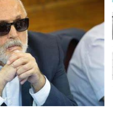
ΡΟΣΩΠΟΓΡΑΦΙΕΣ
νερό
ΑΝΑΓΝΩΣΕΙΣ
: από τον Αντιδιαφωτισμό στον ψηφιακό Κοινωνικό Δαρβινισμό
δημοσιογραφία βάζει τα χέρια της και βγάζει τα μάτια της
ΑΠΟΨΕΙΣ
εργασίας ΗΠΑ-Σαουδικής Αραβίας
ΑΠΟΨΕΙΣ
και το Σχέδιο Άτσεσον
ΑΠΟΨΕΙΣ
ΑΠΟΨΕΙΣ
ίτευση
ΠΡΟΒΟΛΕΣ
η Αυγούστου: Πώς ένας αποτυχημένος κοινοβουλευτικός έγινε
ίται και δεν εκβιάζεται
ΠΑΡΕΜΒΑΣΕΙΣ
χη της δεύτερης θέσης είναι (πολύ) ανοιχτή ακόμη. Προς αναμέτρηση