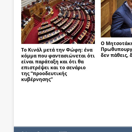
Ο Μητσοτάκ
Πρωθυπουργός
Το Κινάλ μετά την Φώφη: ένα
δεν πάθεις, 
κόμμα που φαντασιώνεται ΄ότι
είναι παράταξη και ΄ότι θα
επιστρέψει και το σενάριο
της “προοδευτικής
κυβέρνησης”