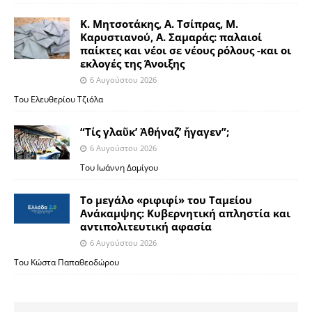
Κ. Μητσοτάκης, Α. Τσίπρας, Μ.
Καρυστιανού, Α. Σαμαράς: παλαιοί
παίκτες και νέοι σε νέους ρόλους -και οι
εκλογές της Άνοιξης
6 Αυγούστου 2026
Του Ελευθερίου Τζιόλα
“Τίς γλαῦκ’ Ἀθήναζ’ ἤγαγεν”;
6 Αυγούστου 2026
Του Ιωάννη Δαμίγου
Το μεγάλο «ριφιφί» του Ταμείου
Ανάκαμψης: Κυβερνητική απληστία και
αντιπολιτευτική αφασία
6 Αυγούστου 2026
Του Κώστα Παπαθεοδώρου