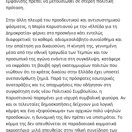
εμφάνισης πρέπει να μετουσιωθεί σε στέρεη πολιτική
πρόταση.
Στην άλλη πλευρά του προοδευτικού και αντισυστημικού
φάσματος, η Μαρία Καρυστιανού με την «Ελπίδα για τη
Δημοκρατία» φέρνει στο προσκήνιο κάτι εντελώς
διαφορετικό: το καθαρό, αδιαμεσολάβητο συναίσθημα και
την απαίτηση για δικαιοσύνη. Η κίνησή της, γεννημένη
μέσα από την εθνική τραγωδία των Τεμπών και τον
προσωπικό της αγώνα ενάντια στη συγκάλυψη, κατάφερε
να εκφράσει τη βουβή οργή εκατομμυρίων πολιτών που
νιώθουν ότι το κράτος δικαίου στην Ελλάδα έχει υποστεί
ανεπανόρθωτη ζημιά. Παρά τις πρόσφατες εσωτερικές
αναταράξεις και τις αποχωρήσεις που οδήγησαν στη
συγκρότηση ενός νέου Πολιτικού Συμβουλίου, η
Καρυστιανού παραμένει μια ισχυρή συμβολική φιγούρα. Αν
και οι τελευταίες δημοσκοπήσεις δείχνουν μια λογική
κάμψη και ένα «ξεφούσκωμα» των αρχικών πολύ υψηλών
προσδοκιών, η δυναμική της δεν πρέπει να υποτιμάται. Το
κόμμα της δεν απευθύνεται σε παραδοσιακά κομματικά
ακροατήρια· μιλά απευθείας στην ηθική συνείδηση των