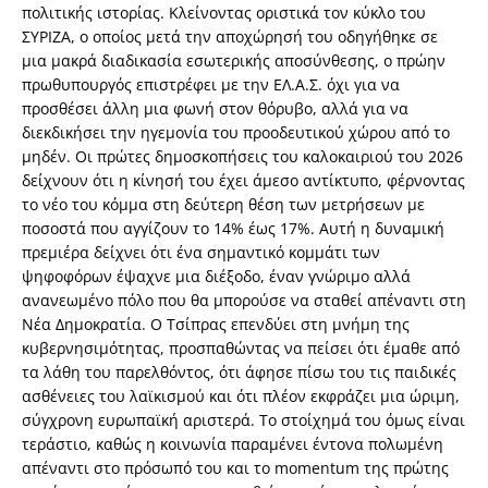
πολιτικής ιστορίας. Κλείνοντας οριστικά τον κύκλο του
ΣΥΡΙΖΑ, ο οποίος μετά την αποχώρησή του οδηγήθηκε σε
μια μακρά διαδικασία εσωτερικής αποσύνθεσης, ο πρώην
πρωθυπουργός επιστρέφει με την ΕΛ.Α.Σ. όχι για να
προσθέσει άλλη μια φωνή στον θόρυβο, αλλά για να
διεκδικήσει την ηγεμονία του προοδευτικού χώρου από το
μηδέν. Οι πρώτες δημοσκοπήσεις του καλοκαιριού του 2026
δείχνουν ότι η κίνησή του έχει άμεσο αντίκτυπο, φέρνοντας
το νέο του κόμμα στη δεύτερη θέση των μετρήσεων με
ποσοστά που αγγίζουν το 14% έως 17%. Αυτή η δυναμική
πρεμιέρα δείχνει ότι ένα σημαντικό κομμάτι των
ψηφοφόρων έψαχνε μια διέξοδο, έναν γνώριμο αλλά
ανανεωμένο πόλο που θα μπορούσε να σταθεί απέναντι στη
Νέα Δημοκρατία. Ο Τσίπρας επενδύει στη μνήμη της
κυβερνησιμότητας, προσπαθώντας να πείσει ότι έμαθε από
τα λάθη του παρελθόντος, ότι άφησε πίσω του τις παιδικές
ασθένειες του λαϊκισμού και ότι πλέον εκφράζει μια ώριμη,
σύγχρονη ευρωπαϊκή αριστερά. Το στοίχημά του όμως είναι
τεράστιο, καθώς η κοινωνία παραμένει έντονα πολωμένη
απέναντι στο πρόσωπό του και το momentum της πρώτης