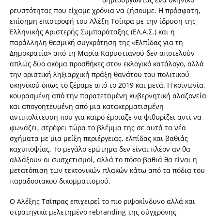
ρευστότητας που είχαμε χρόνια να ζήσουμε. Η πρόσφατη,
επίσημη επιστροφή του Αλέξη Τσίπρα με την ίδρυση της
Ελληνικής Αριστερής Συμπαράταξης (ΕΛ.Α.Σ.) και η
παράλληλη θεσμική συγκρότηση της «Ελπίδας για τη
Δημοκρατία» από τη Μαρία Καρυστιανού δεν αποτελούν
απλώς δύο ακόμα προσθήκες στον εκλογικό κατάλογο, αλλά
την οριστική ληξιαρχική πράξη θανάτου του πολιτικού
σκηνικού όπως το ξέραμε από το 2019 και μετά. Η κοινωνία,
κουρασμένη από την παρατεταμένη κυβερνητική αλαζονεία
και απογοητευμένη από μια κατακερματισμένη
αντιπολίτευση που για καιρό έμοιαζε να ψιθυρίζει αντί να
φωνάζει, στρέφει τώρα το βλέμμα της σε αυτά τα νέα
σχήματα με μια μείξη περιέργειας, ελπίδας και βαθιάς
καχυποψίας. Το μεγάλο ερώτημα δεν είναι πλέον αν θα
αλλάξουν οι συσχετισμοί, αλλά το πόσο βαθιά θα είναι η
μετατόπιση των τεκτονικών πλακών κάτω από τα πόδια του
παραδοσιακού δικομματισμού.
Ο Αλέξης Τσίπρας επιχειρεί το πιο ριψοκίνδυνο αλλά και
στρατηγικά μελετημένο rebranding της σύγχρονης