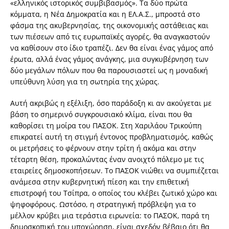
«ελληνικός ιστορικός συμβιβασμός». Τα δύο πρώτα
κόμματα, η Νέα Δημοκρατία και η ΕΛ.Α.Σ., μπροστά στο
φάσμα της ακυβερνησίας, της οικονομικής αστάθειας και
των πιέσεων από τις ευρωπαϊκές αγορές, θα αναγκαστούν
να καθίσουν στο ίδιο τραπέζι. Δεν θα είναι ένας γάμος από
έρωτα, αλλά ένας γάμος ανάγκης, μια συγκυβέρνηση των
δύο μεγάλων πόλων που θα παρουσιαστεί ως η μοναδική
υπεύθυνη λύση για τη σωτηρία της χώρας.
Αυτή ακριβώς η εξέλιξη, όσο παράδοξη κι αν ακούγεται με
βάση το σημερινό συγκρουσιακό κλίμα, είναι που θα
καθορίσει τη μοίρα του ΠΑΣΟΚ. Στη Χαριλάου Τρικούπη
επικρατεί αυτή τη στιγμή έντονος προβληματισμός, καθώς
οι μετρήσεις το φέρνουν στην τρίτη ή ακόμα και στην
τέταρτη θέση, προκαλώντας έναν ανοιχτό πόλεμο με τις
εταιρείες δημοσκοπήσεων. Το ΠΑΣΟΚ νιώθει να συμπιέζεται
ανάμεσα στην κυβερνητική πίεση και την επιθετική
επιστροφή του Τσίπρα, ο οποίος του κλέβει ζωτικό χώρο και
ψηφοφόρους. Ωστόσο, η στρατηγική πρόβλεψη για το
μέλλον κρύβει μια τεράστια ειρωνεία: το ΠΑΣΟΚ, παρά τη
δημοσκοπική του υποχώρηση, είναι σχεδόν βέβαιο ότι θα