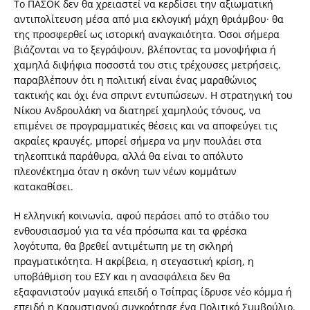
Το ΠΑΣΟΚ δεν θα χρειαστεί να κερδίσει την αξιωματική
αντιπολίτευση μέσα από μια εκλογική μάχη θριάμβου· θα
της προσφερθεί ως ιστορική αναγκαιότητα. Όσοι σήμερα
βιάζονται να το ξεγράψουν, βλέποντας τα μονοψήφια ή
χαμηλά διψήφια ποσοστά του στις τρέχουσες μετρήσεις,
παραβλέπουν ότι η πολιτική είναι ένας μαραθώνιος
τακτικής και όχι ένα σπριντ εντυπώσεων. Η στρατηγική του
Νίκου Ανδρουλάκη να διατηρεί χαμηλούς τόνους, να
επιμένει σε προγραμματικές θέσεις και να αποφεύγει τις
ακραίες κραυγές, μπορεί σήμερα να μην πουλάει στα
τηλεοπτικά παράθυρα, αλλά θα είναι το απόλυτο
πλεονέκτημα όταν η σκόνη των νέων κομμάτων
κατακαθίσει.
Η ελληνική κοινωνία, αφού περάσει από το στάδιο του
ενθουσιασμού για τα νέα πρόσωπα και τα φρέσκα
λογότυπα, θα βρεθεί αντιμέτωπη με τη σκληρή
πραγματικότητα. Η ακρίβεια, η στεγαστική κρίση, η
υποβάθμιση του ΕΣΥ και η ανασφάλεια δεν θα
εξαφανιστούν μαγικά επειδή ο Τσίπρας ίδρυσε νέο κόμμα ή
επειδή η Καρυστιανού συγκρότησε ένα Πολιτικό Συμβούλιο.