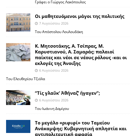
Γράφει ο Γιώργος Λακόπουλος
Οι μαθητευόμενοι μάγοι της πολιτικής
7 Αυγούστου 2026
Του Απόστολου Λουλουδάκη
Κ. Μητσοτάκης, Α. Τσίπρας, Μ.
Καρυστιανού, Α. Σαμαράς: παλαιοί
παίκτες και νέοι σε νέους ρόλους -και οι
εκλογές της Άνοιξης
6 Αυγούστου 2026
Του Ελευθερίου Τζιόλα
“Τίς γλαῦκ’ Ἀθήναζ’ ἤγαγεν”;
6 Αυγούστου 2026
Του Ιωάννη Δαμίγου
Το μεγάλο «ριφιφί» του Ταμείου
Ανάκαμψης: Κυβερνητική απληστία και
αντιπολιτευτική αφασία