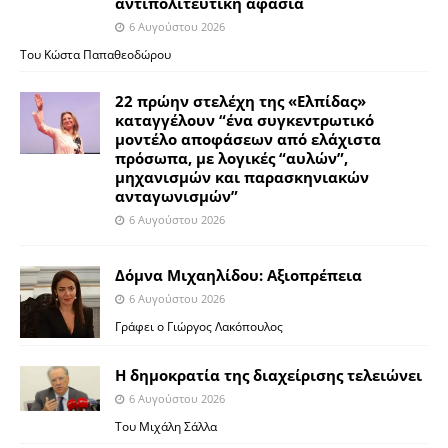
αντιπολιτευτική αφασία
6 Αυγούστου 2026
Του Κώστα Παπαθεοδώρου
22 πρώην στελέχη της «Ελπίδας»
καταγγέλουν “ένα συγκεντρωτικό
μοντέλο αποφάσεων από ελάχιστα
πρόσωπα, με λογικές “αυλών”,
μηχανισμών και παρασκηνιακών
ανταγωνισμών”
6 Αυγούστου 2026
Δόμνα Μιχαηλίδου: Αξιοπρέπεια
6 Αυγούστου 2026
Γράφει ο Γιώργος Λακόπουλος
Η δημοκρατία της διαχείρισης τελειώνει
6 Αυγούστου 2026
Του Μιχάλη Σάλλα