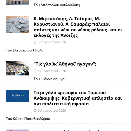
Του Απόστολου Λουλουδάκη
Κ. Μητσοτάκης, Α. Τσίπρας, Μ.
Καρυστιανού, Α. Σαμαράς: παλαιοί
παίκτες και νέοι σε νέους ρόλους -και οι
εκλογές της Άνοιξης
6 Αυγούστου 2026
Του Ελευθερίου Τζιόλα
“Τίς γλαῦκ’ Ἀθήναζ’ ἤγαγεν”;
6 Αυγούστου 2026
Του Ιωάννη Δαμίγου
Το μεγάλο «ριφιφί» του Ταμείου
Ανάκαμψης: Κυβερνητική απληστία και
αντιπολιτευτική αφασία
6 Αυγούστου 2026
Του Κώστα Παπαθεοδώρου