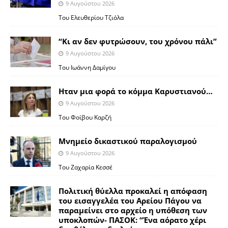
9 Αυγούστου 2026
Του Ελευθερίου Τζιόλα
“Κι αν δεν φυτρώσουν, του χρόνου πάλι”
9 Αυγούστου 2026
Toυ Ιωάννη Δαμίγου
Ηταν μια φορά το κόμμα Καρυστιανού…
9 Αυγούστου 2026
Του Φοίβου Καρζή
Μνημείο δικαστικού παραλογισμού
9 Αυγούστου 2026
Του Ζαχαρία Κεσσέ
Πολιτική θύελλα προκαλεί η απόφαση
του εισαγγελέα του Αρείου Πάγου να
παραμείνει στο αρχείο η υπόθεση των
υποκλοπών- ΠΑΣΟΚ: “Ένα αόρατο χέρι