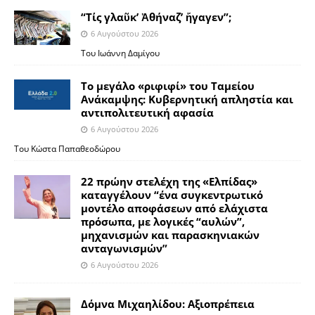
“Τίς γλαῦκ’ Ἀθήναζ’ ἤγαγεν”;
6 Αυγούστου 2026
Του Ιωάννη Δαμίγου
Το μεγάλο «ριφιφί» του Ταμείου
Ανάκαμψης: Κυβερνητική απληστία και
αντιπολιτευτική αφασία
6 Αυγούστου 2026
Του Κώστα Παπαθεοδώρου
22 πρώην στελέχη της «Ελπίδας»
καταγγέλουν “ένα συγκεντρωτικό
μοντέλο αποφάσεων από ελάχιστα
πρόσωπα, με λογικές “αυλών”,
μηχανισμών και παρασκηνιακών
ανταγωνισμών”
6 Αυγούστου 2026
Δόμνα Μιχαηλίδου: Αξιοπρέπεια