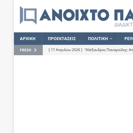
ΑΡΧΙΚΗ
ΠΡΟΕΚΤΑΣΕΙΣ
ΠΟΛΙΤΙΚΗ
ΡΕΠ
[ 17 Απριλίου 2026 ]
“Αλέξανδρος Παναγούλης: Απε
FRESH
του
ΕΠΙΛΟΓΕΣ
[ 17 Φεβρουαρίου 2026 ]
Απορίες και η απορία γι
[ 7 Νοεμβρίου 2022 ]
Kυρ. Μητσοτάκης: “Ουδέποτε
χειρίζεται το λογισμικό Predator”
ΡΕΠΟΡΤΑΖ
[ 21 Ιουλίου 2021 ]
Το Ανοιχτό Παράθυρο ευχαρισ
[ 15 Σεπτεμβρίου 2020 ]
Το εκκρεμές της οικονομ
[ 14 Ιουλίου 2020 ]
Κ. Καραμανλής: Κασσάνδρα
[ 4 Ιουλίου 2020 ]
Το σκληρό φθινόπωρο και το δ