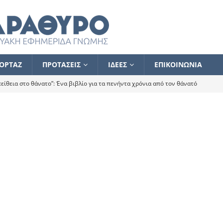
ΟΡΤΑΖ
ΠΡΟΤΑΣΕΙΣ
ΙΔΕΕΣ
ΕΠΙΚΟΙΝΩΝΙΑ
ίθεια στο θάνατο”: Ένα βιβλίο για τα πενήντα χρόνια από τον θάνατό
α το ποιος κοροϊδεύει ποιον Αλέξη
ΑΝΑΓΝΩΣΕΙΣ
 ισχυρίστηκα ότι δεν υπάρχει παρακολούθηση και κέντρο το οποίο
τεί θερμά όσους σπεύδουν να το ενισχύσουν – Συνεχίζουμε
FLASH
ίας θα κινηθεί στην αντίθετη κατεύθυνση
ΑΝΑΓΝΩΣΕΙΣ
ΠΡΟΣΩΠΟΓΡΑΦΙΕΣ
ίλημμα των εκλογών
ΑΝΑΓΝΩΣΕΙΣ