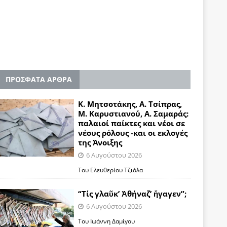
ΠΡΟΣΦΑΤΑ ΑΡΘΡΑ
Κ. Μητσοτάκης, Α. Τσίπρας,
Μ. Καρυστιανού, Α. Σαμαράς:
παλαιοί παίκτες και νέοι σε
νέους ρόλους -και οι εκλογές
της Άνοιξης
6 Αυγούστου 2026
Του Ελευθερίου Τζιόλα
“Τίς γλαῦκ’ Ἀθήναζ’ ἤγαγεν”;
6 Αυγούστου 2026
Του Ιωάννη Δαμίγου