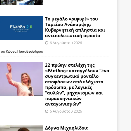
Το μεγάλο «ριφιφί» του
Ταμείου Ανάκαμψης:
Κυβερνητική απληστία και
αντιπολιτευτική αφασία
6 Αυγούστου 2026
Του Κώστα Παπαθεοδώρου
22 πρώην στελέχη της
«Ελπίδας» καταγγέλουν “ένα
συγκεντρωτικό μοντέλο
αποφάσεων από ελάχιστα
πρόσωπα, με λογικές
“αυλών”, μηχανισμών και
παρασκηνιακών
ανταγωνισμών”
6 Αυγούστου 2026
Δόμνα Μιχαηλίδου: