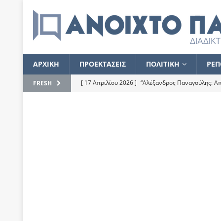
ΑΡΧΙΚΗ
ΠΡΟΕΚΤΑΣΕΙΣ
ΠΟΛΙΤΙΚΗ
ΡΕΠ
[ 17 Απριλίου 2026 ]
“Αλέξανδρος Παναγούλης: Απε
FRESH
του
ΕΠΙΛΟΓΕΣ
[ 17 Φεβρουαρίου 2026 ]
Απορίες και η απορία γι
[ 7 Νοεμβρίου 2022 ]
Kυρ. Μητσοτάκης: “Ουδέποτε
χειρίζεται το λογισμικό Predator”
ΡΕΠΟΡΤΑΖ
[ 21 Ιουλίου 2021 ]
Το Ανοιχτό Παράθυρο ευχαρισ
[ 15 Σεπτεμβρίου 2020 ]
Το εκκρεμές της οικονομ
[ 14 Ιουλίου 2020 ]
Κ. Καραμανλής: Κασσάνδρα
[ 4 Ιουλίου 2020 ]
Το σκληρό φθινόπωρο και το δ