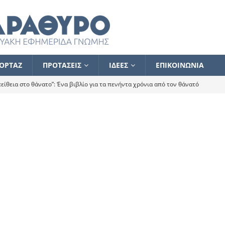
ΟΡΤΑΖ
ΠΡΟΤΑΣΕΙΣ
ΙΔΕΕΣ
ΕΠΙΚΟΙΝΩΝΙΑ
ίθεια στο θάνατο”: Ένα βιβλίο για τα πενήντα χρόνια από τον θάνατό
α το ποιος κοροϊδεύει ποιον Αλέξη
ΑΝΑΓΝΩΣΕΙΣ
 ισχυρίστηκα ότι δεν υπάρχει παρακολούθηση και κέντρο το οποίο
τεί θερμά όσους σπεύδουν να το ενισχύσουν – Συνεχίζουμε
FLASH
ίας θα κινηθεί στην αντίθετη κατεύθυνση
ΑΝΑΓΝΩΣΕΙΣ
ΠΡΟΣΩΠΟΓΡΑΦΙΕΣ
ίλημμα των εκλογών
ΑΝΑΓΝΩΣΕΙΣ