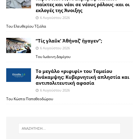
παίκτες και νέοι σε νέους ρόλους -και οι
εκλογές της Άνοιξης
6 Αυγούστου 2026
Του Ελευθερίου Τζιόλα
“Τίς γλαῦκ’ Ἀθήναζ’ ἤγαγεν”;
6 Αυγούστου 2026
Του Ιωάννη Δαμίγου
Το μεγάλο «ριφιφί» του Ταμείου
Ανάκαμψης: Κυβερνητική απληστία και
αντιπολιτευτική αφασία
6 Αυγούστου 2026
Του Κώστα Παπαθεοδώρου